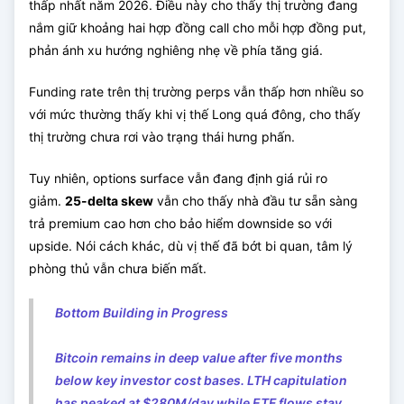
thấp nhất năm 2026. Điều này cho thấy thị trường đang
nắm giữ khoảng hai hợp đồng call cho mỗi hợp đồng put,
phản ánh xu hướng nghiêng nhẹ về phía tăng giá.
Funding rate trên thị trường perps vẫn thấp hơn nhiều so
với mức thường thấy khi vị thế Long quá đông, cho thấy
thị trường chưa rơi vào trạng thái hưng phấn.
Tuy nhiên, options surface vẫn đang định giá rủi ro
giảm.
25-delta skew
vẫn cho thấy nhà đầu tư sẵn sàng
trả premium cao hơn cho bảo hiểm downside so với
upside. Nói cách khác, dù vị thế đã bớt bi quan, tâm lý
phòng thủ vẫn chưa biến mất.
Bottom Building in Progress
Bitcoin remains in deep value after five months
below key investor cost bases. LTH capitulation
has peaked at $280M/day while ETF flows stay