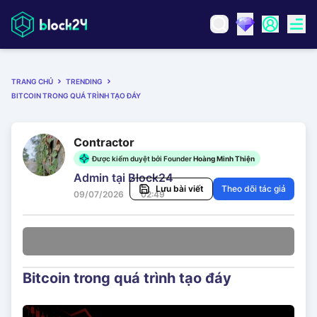
TRANG CHỦ
TRENDING
BITCOIN TRONG QUÁ TRÌNH TẠO ĐÁY
Contractor
Được kiểm duyệt bởi Founder
Hoàng Minh Thiện
Admin tại Block24
Lưu bài viết
Theo dõi tác giả
09/07/2026
02:49
Bitcoin trong quá trình tạo đáy