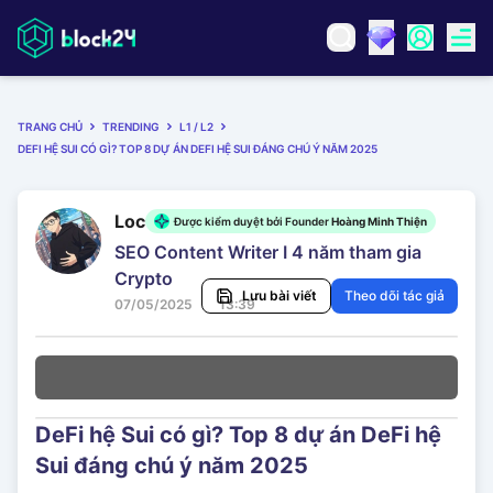
TRANG CHỦ
TRENDING
L1 / L2
DEFI HỆ SUI CÓ GÌ? TOP 8 DỰ ÁN DEFI HỆ SUI ĐÁNG CHÚ Ý NĂM 2025
Loc
Được kiểm duyệt bởi Founder
Hoàng Minh Thiện
SEO Content Writer I 4 năm tham gia
Crypto
Lưu bài viết
Theo dõi tác giả
07/05/2025
13:39
DeFi hệ Sui có gì? Top 8 dự án DeFi hệ
Sui đáng chú ý năm 2025