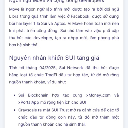
Ngôn ngữ Move và cộng đồng developers
Move là ngôn ngữ lập trình mới được tạo ra bởi đội ngũ
Libra trong quá trình làm việc ở Facebook, được sử dụng
bởi hai layer 1 là Sui và Aptos. Vì Move hoàn toàn mới nên
khi phát triển cộng đồng, Sui chú tâm vào việc phổ cập
thu hút các developer, tạo ra dApp mới, làm phong phú
hơn hệ sinh thái.
Nguyên nhân khiến SUI tăng giá
Tính tới tháng 04/2025, Sui Network đã thu hút được
hàng loạt tổ chức TradFi đầu tư hợp tác, từ đó mở rộng
nguồn thanh khoản, ví dụ như:
Sui Blockchain hợp tác cùng xMoney_com và
xPortalApp mở rộng tiện ích cho SUI
Grayscale ra mắt SUI Trust mở ra cánh cửa để các tổ
chức đầu tư đồng coin này, từ đó mở thêm một
nguồn thanh khoản cho hệ sinh thái.