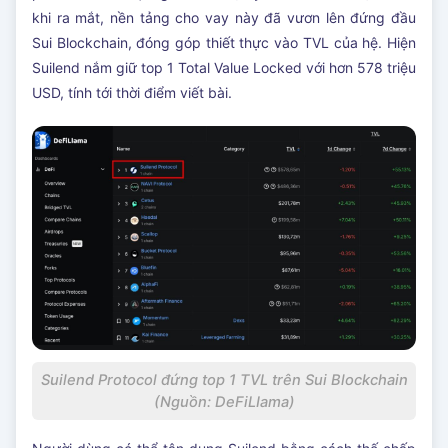
khi ra mắt, nền tảng cho vay này đã vươn lên đứng đầu
Sui Blockchain, đóng góp thiết thực vào TVL của hệ. Hiện
Suilend nắm giữ top 1 Total Value Locked với hơn 578 triệu
USD, tính tới thời điểm viết bài.
Suilend Protocol đứng top 1 TVL trên Sui Blockchain
(Nguồn: DeFiLIama)