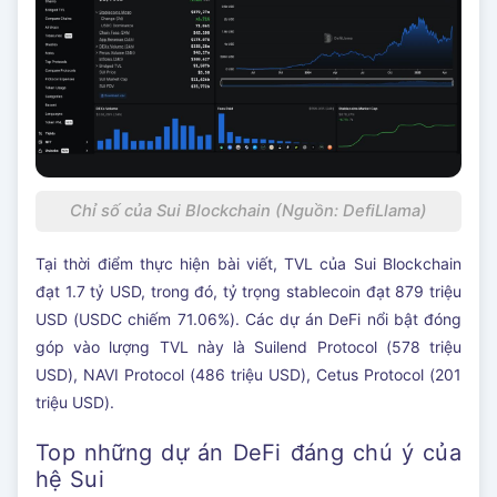
Chỉ số của Sui Blockchain (Nguồn: DefiLlama)
Tại thời điểm thực hiện bài viết, TVL của Sui Blockchain
đạt 1.7 tỷ USD, trong đó, tỷ trọng stablecoin đạt 879 triệu
USD (USDC chiếm 71.06%). Các dự án DeFi nổi bật đóng
góp vào lượng TVL này là Suilend Protocol (578 triệu
USD), NAVI Protocol (486 triệu USD), Cetus Protocol (201
triệu USD).
Top những dự án DeFi đáng chú ý của
hệ Sui