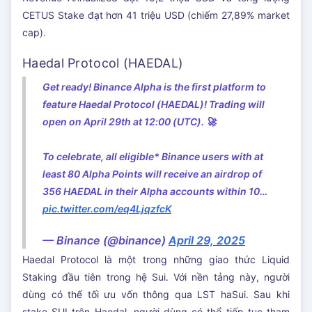
CETUS Stake đạt hơn 41 triệu USD (chiếm 27,89% market
cap).
Haedal Protocol (HAEDAL)
Get ready! Binance Alpha is the first platform to
feature Haedal Protocol (HAEDAL)! Trading will
open on April 29th at 12:00 (UTC). 🚀
To celebrate, all eligible* Binance users with at
least 80 Alpha Points will receive an airdrop of
356 HAEDAL in their Alpha accounts within 10…
pic.twitter.com/eq4LjqzfcK
— Binance (@binance)
April 29, 2025
Haedal Protocol là một trong những giao thức Liquid
Staking đầu tiên trong hệ Sui. Với nền tảng này, người
dùng có thể tối ưu vốn thông qua LST haSui. Sau khi
stake SUI trên Haedal, người dùng có thể tiếp tục tham