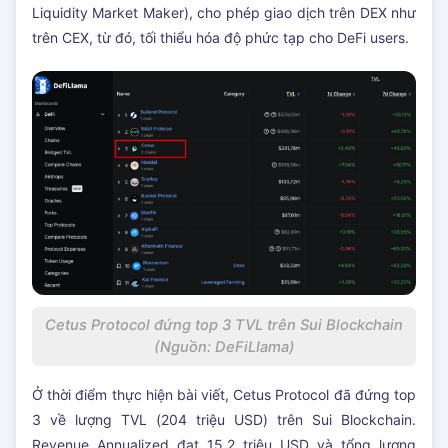
Liquidity Market Maker), cho phép giao dịch trên DEX như
trên CEX, từ đó, tối thiểu hóa độ phức tạp cho DeFi users.
Cetus Protocol đứng top 3 TVL trên Sui Blockchain
(Nguồn: DeFiLIama)
Ở thời điểm thực hiện bài viết, Cetus Protocol đã đứng top
3 về lượng TVL (204 triệu USD) trên Sui Blockchain.
Revenue Annualized đạt 15,2 triệu USD và tổng lượng