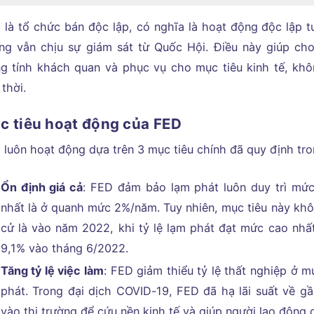
 là tổ chức bán độc lập, có nghĩa là hoạt động độc lập 
ng vẫn chịu sự giám sát từ Quốc Hội. Điều này giúp ch
g tính khách quan và phục vụ cho mục tiêu kinh tế, khôn
thời.
c tiêu hoạt động của FED
 luôn hoạt động dựa trên 3 mục tiêu chính đã quy định tron
Ổn định giá cả
: FED đảm bảo lạm phát luôn duy trì mức
nhất là ở quanh mức 2%/năm. Tuy nhiên, mục tiêu này khô
cử là vào năm 2022, khi tỷ lệ lạm phát đạt mức cao nhất
9,1% vào tháng 6/2022.
Tăng tỷ lệ việc làm
: FED giảm thiểu tỷ lệ thất nghiệp ở 
phát. Trong đại dịch COVID-19, FED đã hạ lãi suất về g
vào thị trường để cứu nền kinh tế và giúp người lao động có