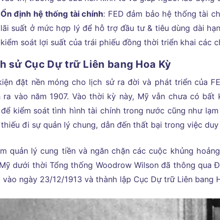
Ổn định hệ thống tài chính
: FED đảm bảo hệ thống tài ch
lãi suất ở mức hợp lý để hỗ trợ đầu tư & tiêu dùng dài hạ
kiểm soát lợi suất của trái phiếu đồng thời triển khai các c
ch sử Cục Dự trữ Liên bang Hoa Kỳ
kiện đặt nền móng cho lịch sử ra đời và phát triển của 
n ra vào năm 1907. Vào thời kỳ này, Mỹ vẫn chưa có bất
 để kiểm soát tình hình tài chính trong nước cũng như lạm
thiếu đi sự quản lý chung, dẫn đến thất bại trong việc duy
m quản lý cung tiền và ngăn chặn các cuộc khủng hoảng t
 Mỹ dưới thời Tổng thống Woodrow Wilson đã thông qua Đạ
) vào ngày 23/12/1913 và thành lập Cục Dự trữ Liên bang 