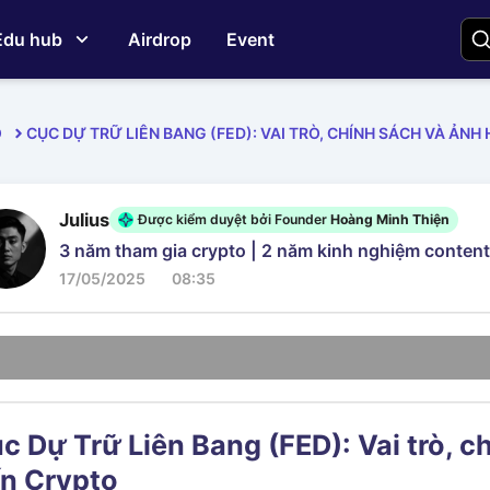
Edu hub
Airdrop
Event
O
CỤC DỰ TRỮ LIÊN BANG (FED): VAI TRÒ, CHÍNH SÁCH VÀ ẢN
Julius
Được kiểm duyệt bởi Founder
Hoàng Minh Thiện
3 năm tham gia crypto | 2 năm kinh nghiệm content
17/05/2025
08:35
c Dự Trữ Liên Bang (FED): Vai trò, 
n Crypto