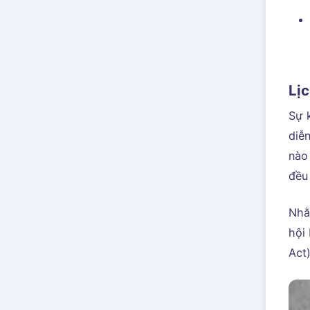
Lị
Sự 
diễ
nào
đều 
Nhằ
hội
Act