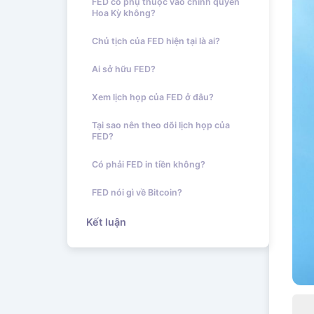
FED có phụ thuộc vào chính quyền
Hoa Kỳ không?
Chủ tịch của FED hiện tại là ai?
Ai sở hữu FED?
Xem lịch họp của FED ở đâu?
Tại sao nên theo dõi lịch họp của
FED?
Có phải FED in tiền không?
FED nói gì về Bitcoin?
Kết luận