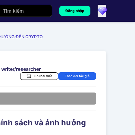
Đăng nhập
H HƯỞNG ĐẾN CRYPTO
 writer/researcher
Lưu bài viết
Theo dõi tác giả
chính sách và ảnh hưởng