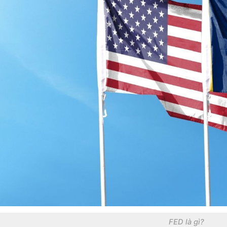
FED là gì?