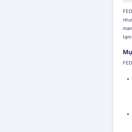
FED
như
man
tạm 
Mụ
FED