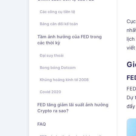
Các công cụ tiền tệ
Cục
Bảng cân đối kế toán
nhấ
Tầm ảnh hưởng của FED trong
lịc
các thời kỳ
viết
Đại suy thoái
Gi
Bong bóng Dotcom
FE
Khủng hoảng kinh tế 2008
FED
Covid 2020
Dự t
FED tăng giảm lãi suất ảnh hưởng
đẩy
Crypto ra sao?
FAQ