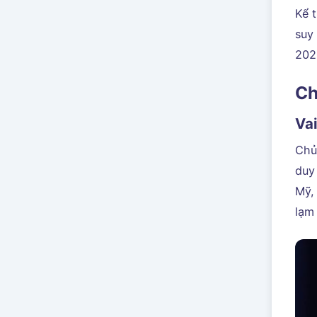
Kể 
suy
202
Ch
Vai
Chủ
duy 
Mỹ,
lạm 