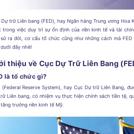
 Dự trữ Liên bang (FED), hay Ngân hàng Trung ương Hoa K
t trong việc duy trì sự ổn định của nền kinh tế và tài chí
h sử ra đời, cơ cấu tổ chức cũng như những cách mà FED 
 dưới đây nhé!
ới thiệu về Cục Dự Trữ Liên Bang (FE
D là tổ chức gì?
 (Federal Reserve System), hay Cục Dự trữ Liên Bang, đư
rữ Liên bang, có nhiệm vụ thực hiện chính sách tiền tệ, qu
 tăng trưởng nền kinh tế Mỹ.