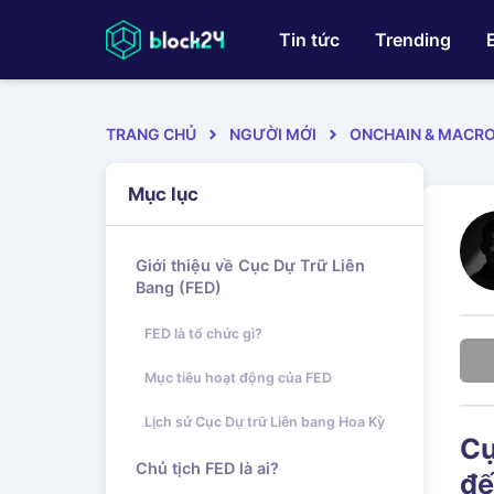
Tin tức
Trending
TRANG CHỦ
NGƯỜI MỚI
ONCHAIN & MACR
Mục lục
Giới thiệu về Cục Dự Trữ Liên
Bang (FED)
FED là tổ chức gì?
Mục tiêu hoạt động của FED
Lịch sử Cục Dự trữ Liên bang Hoa Kỳ
Cụ
Chủ tịch FED là ai?
đế