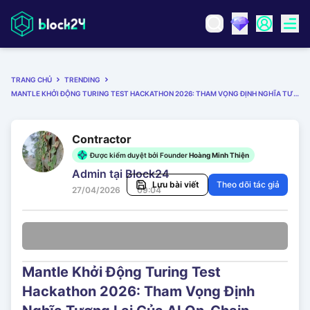
TRANG CHỦ
TRENDING
MANTLE KHỞI ĐỘNG TURING TEST HACKATHON 2026: THAM VỌNG ĐỊNH NGHĨA TƯƠNG LAI CỦA AI ON-CHAIN
Contractor
Được kiểm duyệt bởi Founder
Hoàng Minh Thiện
Admin tại Block24
Lưu bài viết
Theo dõi tác giả
27/04/2026
09:04
Mantle Khởi Động Turing Test
Hackathon 2026: Tham Vọng Định