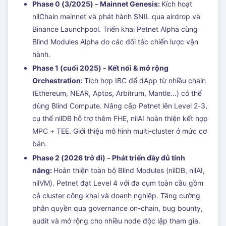
Phase 0 (3/2025) - Mainnet Genesis:
Kích hoạt
nilChain mainnet và phát hành $NIL qua airdrop và
Binance Launchpool. Triển khai Petnet Alpha cùng
Blind Modules Alpha do các đối tác chiến lược vận
hành.
Phase 1 (cuối 2025) - Kết nối & mở rộng
Orchestration:
Tích hợp IBC để dApp từ nhiều chain
(Ethereum, NEAR, Aptos, Arbitrum, Mantle…) có thể
dùng Blind Compute. Nâng cấp Petnet lên Level 2-3,
cụ thể nilDB hỗ trợ thêm FHE, nilAI hoàn thiện kết hợp
MPC + TEE. Giới thiệu mô hình multi-cluster ở mức cơ
bản.
Phase 2 (2026 trở đi) - Phát triển đầy đủ tính
năng:
Hoàn thiện toàn bộ Blind Modules (nilDB, nilAI,
nilVM). Petnet đạt Level 4 với đa cụm toàn cầu gồm
cả cluster công khai và doanh nghiệp. Tăng cường
phân quyền qua governance on-chain, bug bounty,
audit và mở rộng cho nhiều node độc lập tham gia.