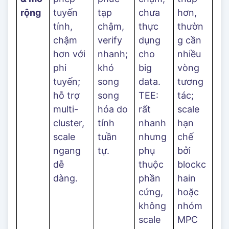
rộng
tuyến
tạp
chưa
hơn,
tính,
chậm,
thực
thườn
chậm
verify
dụng
g cần
hơn với
nhanh;
cho
nhiều
phi
khó
big
vòng
tuyến;
song
data.
tương
hỗ trợ
song
TEE:
tác;
multi-
hóa do
rất
scale
cluster,
tính
nhanh
hạn
scale
tuần
nhưng
chế
ngang
tự.
phụ
bởi
dễ
thuộc
blockc
dàng.
phần
hain
cứng,
hoặc
không
nhóm
scale
MPC