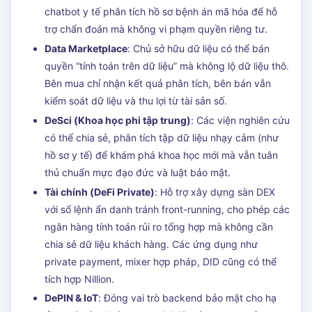
chatbot y tế phân tích hồ sơ bệnh án mã hóa để hỗ
trợ chẩn đoán mà không vi phạm quyền riêng tư.
Data Marketplace
: Chủ sở hữu dữ liệu có thể bán
quyền “tính toán trên dữ liệu” mà không lộ dữ liệu thô.
Bên mua chỉ nhận kết quả phân tích, bên bán vẫn
kiểm soát dữ liệu và thu lợi từ tài sản số.
DeSci (Khoa học phi tập trung)
: Các viện nghiên cứu
có thể chia sẻ, phân tích tập dữ liệu nhạy cảm (như
hồ sơ y tế) để khám phá khoa học mới mà vẫn tuân
thủ chuẩn mực đạo đức và luật bảo mật.
Tài chính (DeFi Private)
: Hỗ trợ xây dựng sàn DEX
với sổ lệnh ẩn danh tránh front-running, cho phép các
ngân hàng tính toán rủi ro tổng hợp mà không cần
chia sẻ dữ liệu khách hàng. Các ứng dụng như
private payment, mixer hợp pháp, DID cũng có thể
tích hợp Nillion.
DePIN & IoT
: Đóng vai trò backend bảo mật cho hạ