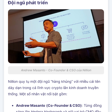
Đội ngũ phát triển
Andrew Masanto - Co-Founder & CSO của Nillion
Nillion quy tụ một đội ngũ “hàng khủng” với nhiều cái tên
dày dạn trong cả lĩnh vực crypto lẫn kinh doanh truyền
thống. Một số nhân vật nổi bật gồm:
Andrew Masanto
(Co-Founder & CSO)
: Từng đồng
sáng lập Hedera Hashgraph và giữ vai trò CMO đầu