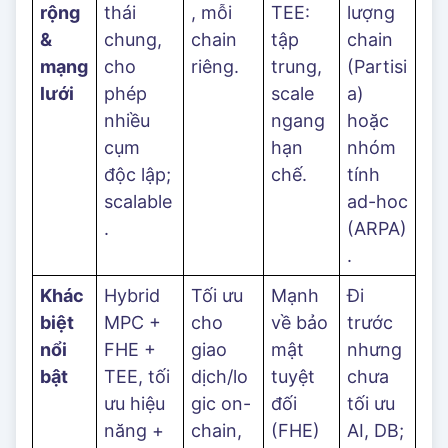
rộng
thái
, mỗi
TEE:
lượng
&
chung,
chain
tập
chain
mạng
cho
riêng.
trung,
(Partisi
lưới
phép
scale
a)
nhiều
ngang
hoặc
cụm
hạn
nhóm
độc lập;
chế.
tính
scalable
ad-hoc
.
(ARPA)
.
Khác
Hybrid
Tối ưu
Mạnh
Đi
biệt
MPC +
cho
về bảo
trước
nổi
FHE +
giao
mật
nhưng
bật
TEE, tối
dịch/lo
tuyệt
chưa
ưu hiệu
gic on-
đối
tối ưu
năng +
chain,
(FHE)
AI, DB;