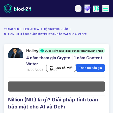
TRANG CHỦ
HỆ SINH THÁI
HỆ SINH THÁI KHÁC
NILLION (NIL) LÀ GÌ? GIẢI PHÁP TÍNH TOÁN BẢO MẬT CHO AI VÀ DEFI
Halley
Được kiểm duyệt bởi Founder
Hoàng Minh Thiện
4 năm tham gia Crypto | 1 năm Content
Writer
Lưu bài viết
Theo dõi tác giả
11/09/2025
17:00
Nillion (NIL) là gì? Giải pháp tính toán
bảo mật cho AI và DeFi