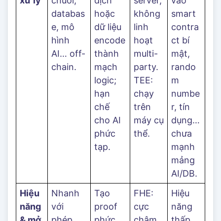
xử lý
chuỗi,
dịch
server,
vào
databas
hoặc
không
smart
e, mô
dữ liệu
linh
contra
hình
encode
hoạt
ct bí
AI… off-
thành
multi-
mật,
chain.
mạch
party.
rando
logic;
TEE:
m
hạn
chạy
numbe
chế
trên
r, tín
cho AI
máy cụ
dụng…
phức
thể.
chưa
tạp.
mạnh
mảng
AI/DB.
Hiệu
Nhanh
Tạo
FHE:
Hiệu
năng
với
proof
cực
năng
& mở
phép
phức
chậm,
thấp