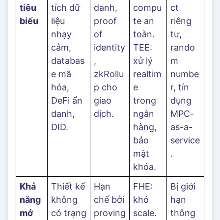
tiêu
tích dữ
danh,
compu
ct
biểu
liệu
proof
te an
riêng
nhạy
of
toàn.
tư,
cảm,
identity
TEE:
rando
databas
,
xử lý
m
e mã
zkRollu
realtim
numbe
hóa,
p cho
e
r, tín
DeFi ẩn
giao
trong
dụng
danh,
dịch.
ngân
MPC-
DID.
hàng,
as-a-
bảo
service
mật
.
khóa.
Khả
Thiết kế
Hạn
FHE:
Bị giới
năng
không
chế bởi
khó
hạn
mở
có trạng
proving
scale.
thông