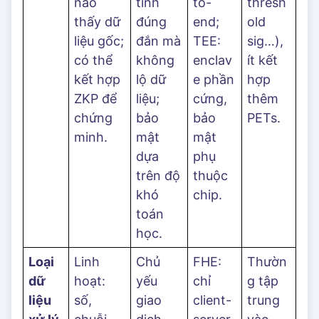
nào
tính
to-
thresh
thấy dữ
đúng
end;
old
liệu gốc;
đắn mà
TEE:
sig…),
có thể
không
enclav
ít kết
kết hợp
lộ dữ
e phần
hợp
ZKP để
liệu;
cứng,
thêm
chứng
bảo
bảo
PETs.
minh.
mật
mật
dựa
phụ
trên độ
thuộc
khó
chip.
toán
học.
Loại
Linh
Chủ
FHE:
Thườn
dữ
hoạt:
yếu
chỉ
g tập
liệu
số,
giao
client-
trung