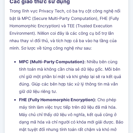
Các giao thức sử dụng
Trong lĩnh vực Privacy Tech, có ba trụ cột công nghệ nổi
bật là MPC (Secure Multi-Party Computation), FHE (Fully
Homomorphic Encryption) và TEE (Trusted Execution
Environment). Nillion coi đây là các công cụ bổ trợ lẫn
nhau thay vì đối thủ, và tích hợp cả ba vào hạ tầng của
mình. Sơ lược về từng công nghệ như sau:
MPC (Multi-Party Computation):
Nhiều bên cùng
tính toán mà không cần chia sẻ dữ liệu gốc. Mỗi bên
chỉ giữ một phần bí mật và khi ghép lại sẽ ra kết quả
đúng. Giúp các bên hợp tác xử lý thông tin mà vẫn
giữ dữ liệu riêng tư.
FHE (Fully Homomorphic Encryption):
Cho phép
máy tính làm việc trực tiếp trên dữ liệu đã mã hóa.
Máy chủ chỉ thấy dữ liệu vô nghĩa, kết quả cũng ở
dạng mã hóa và chỉ người có khóa mới giải được. Bảo
mật tuyệt đối nhưng tính toán rất chậm và khó mở