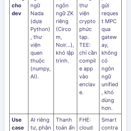
cho
ngữ
ngôn
thư
gửi
dev
Nada
ngữ ZK
viện
reques
(dựa
riêng
crypto
t MPC
Python)
(Circo
phức
qua
, thư
m,
tạp.
gatew
viện
Noir…),
TEE:
ay,
quen
khó lập
chỉ cần
không
thuộc
trình.
compil
có
(numpy,
e app
ngôn
AI).
vào
ngữ
enclav
unified
e.
, khó
dùng
hơn.
Use
AI riêng
Thanh
FHE:
Smart
case
tư, phân
toán ẩn
cloud
contra