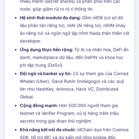
nhiều mảnh (secret shares) và phân phối trên các
node, giúp giảm rủi ro rò rỉ thông tin.
Hệ sinh thái module đa dạng:
Gồm nilDB (cơ sở dữ
liệu phân tán riêng tư), nilAI (AI riêng tư), nilVM (máy
ảo riêng tư) và ngôn ngữ lập trình Nada thân thiện với
developer.
Ứng dụng thực tiễn rộng:
Từ AI cá nhân hóa, DeFi ẩn
danh, marketplace dữ liệu, đến DePIN và khoa học
phi tập trung (DeSci).
Đội ngũ và backer uy tín:
Có sự tham gia của Conrad
Whelan (Uber), Slava Rubin (Indiegogo) và các quỹ
lớn như HashKey, Animoca, Hack VC, Distributed
Global.
Cộng đồng mạnh:
Hơn 500.000 người tham gia
testnet và Verifier Program, xử lý hàng trăm triệu
secrets trong giai đoạn thử nghiệm.
Khả năng kết nối đa chuỗi:
nilChain dựa trên Cosmos
SDK, hỗ trợ IBC và dự kiến mở rộng bridge đến