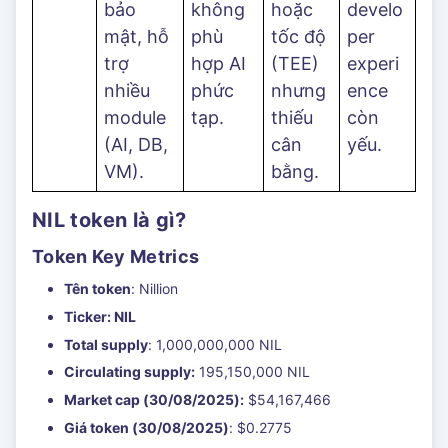
bảo
không
hoặc
develo
mật, hỗ
phù
tốc độ
per
trợ
hợp AI
(TEE)
experi
nhiều
phức
nhưng
ence
module
tạp.
thiếu
còn
(AI, DB,
cân
yếu.
VM).
bằng.
NIL token là gì?
Token Key Metrics
Tên token
: Nillion
Ticker: NIL
Total supply
: 1,000,000,000 NIL
Circulating supply:
195,150,000 NIL
Market cap (30/08/2025):
$54,167,466
Giá token (30/08/2025)
: $0.2775