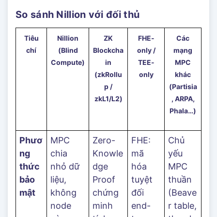
So sánh Nillion với đối thủ
Tiêu
Nillion
ZK
FHE-
Các
chí
(Blind
Blockcha
only /
mạng
Compute)
in
TEE-
MPC
(zkRollu
only
khác
p /
(Partisia
zkL1/L2)
, ARPA,
Phala…)
Phươ
MPC
Zero-
FHE:
Chủ
ng
chia
Knowle
mã
yếu
thức
nhỏ dữ
dge
hóa
MPC
bảo
liệu,
Proof
tuyệt
thuần
mật
không
chứng
đối
(Beave
node
minh
end-
r table,