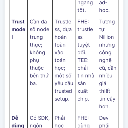
ngang
ad-
tốt.
hoc.
Trust
Cần đa
Trustle
FHE:
Tương
mode
số node
ss, dựa
trustle
tự
l
trung
hoàn
ss
Nillion
thực;
toàn
tuyệt
nhưng
không
vào
đối.
công
phụ
toán
TEE:
nghệ
thuộc
học;
phải
cũ, cần
bên thứ
một số
tin nhà
nhiều
ba.
yêu cầu
sản
giả
trusted
xuất
thiết
setup.
chip.
tin cậy
hơn.
Dễ
Có SDK,
Phải
FHE:
Dev
dùng
ngôn
học
dùng
phải