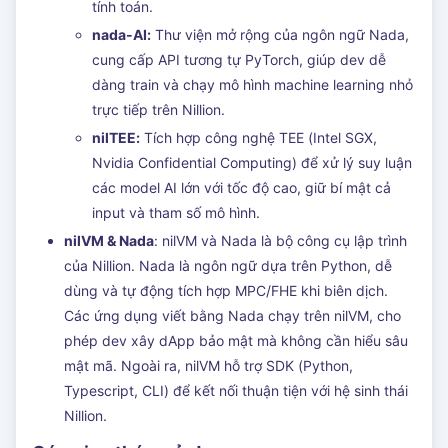
tính toán.
nada-AI:
Thư viện mở rộng của ngôn ngữ Nada,
cung cấp API tương tự PyTorch, giúp dev dễ
dàng train và chạy mô hình machine learning nhỏ
trực tiếp trên Nillion.
nilTEE:
Tích hợp công nghệ TEE (Intel SGX,
Nvidia Confidential Computing) để xử lý suy luận
các model AI lớn với tốc độ cao, giữ bí mật cả
input và tham số mô hình.
nilVM & Nada
: nilVM và Nada là bộ công cụ lập trình
của Nillion. Nada là ngôn ngữ dựa trên Python, dễ
dùng và tự động tích hợp MPC/FHE khi biên dịch.
Các ứng dụng viết bằng Nada chạy trên nilVM, cho
phép dev xây dApp bảo mật mà không cần hiểu sâu
mật mã. Ngoài ra, nilVM hỗ trợ SDK (Python,
Typescript, CLI) để kết nối thuận tiện với hệ sinh thái
Nillion.