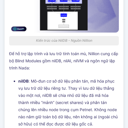
Kiến trúc của NilDB - Nguồn Nillion
Để hỗ trợ lập trình và lưu trữ tính toán mù, Nillion cung cấp
bộ Blind Modules gồm nilDB, nilAI, nilVM và ngôn ngữ lập
trình Nada:
nilDB
: Mô-đun cơ sở dữ liệu phân tán, mã hóa phục
vụ lưu trữ dữ liệu riêng tư. Thay vì lưu dữ liệu thẳng
vào một nơi, nilDB sẽ chia nhỏ dữ liệu đã mã hóa
thành nhiều “mảnh” (secret shares) và phân tán
chúng lên nhiều node trong cụm Petnet. Không node
nào nắm giữ toàn bộ dữ liệu, nên không ai (ngoài chủ
sở hữu) có thể đọc được dữ liệu gốc cả.