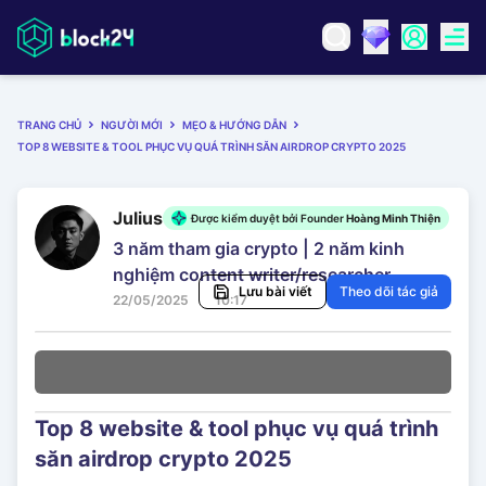
TRANG CHỦ
NGƯỜI MỚI
MẸO & HƯỚNG DẪN
TOP 8 WEBSITE & TOOL PHỤC VỤ QUÁ TRÌNH SĂN AIRDROP CRYPTO 2025
Julius
Được kiểm duyệt bởi Founder
Hoàng Minh Thiện
3 năm tham gia crypto | 2 năm kinh
nghiệm content writer/researcher
Lưu bài viết
Theo dõi tác giả
22/05/2025
10:17
Top 8 website & tool phục vụ quá trình
săn airdrop crypto 2025