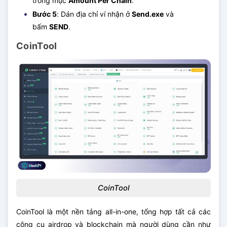
trống mục
Amount Per Chain
.
Bước 5
: Dán địa chỉ ví nhận ở
Send.exe
và
bấm
SEND
.
CoinTool
CoinTool
CoinTool là một nền tảng all-in-one, tổng hợp tất cả các
công cụ airdrop và blockchain mà người dùng cần như