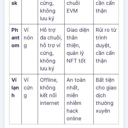
sk
cứng,
chuỗi
cần cẩn
không
EVM
thận
lưu ký
Ph
Ví
Hỗ trợ
Giao diện
Rủi ro từ
ant
nón
đa chuỗi,
thân
trình
om
g
hỗ trợ ví
thiện,
duyệt,
cứng,
quản lý
cần cẩn
không
NFT tốt
thận
lưu ký
Ví
Ví
Offline,
An toàn
Bất tiện
lạn
cứn
không
nhất,
cho giao
h
g
kết nối
miễn
dịch
internet
nhiễm
thường
hack
xuyên
online