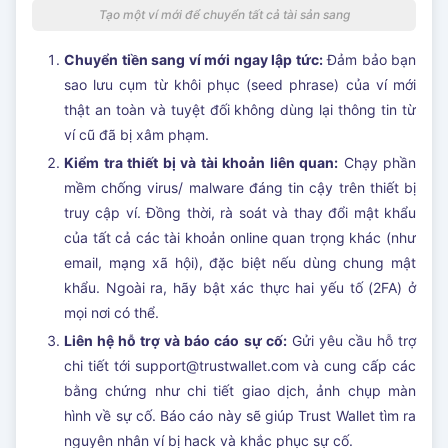
Tạo một ví mới để chuyển tất cả tài sản sang
Chuyển tiền sang ví mới ngay lập tức:
Đảm bảo bạn
sao lưu cụm từ khôi phục (seed phrase) của ví mới
thật an toàn và tuyệt đối không dùng lại thông tin từ
ví cũ đã bị xâm phạm.
Kiểm tra thiết bị và tài khoản liên quan:
Chạy phần
mềm chống virus/ malware đáng tin cậy trên thiết bị
truy cập ví. Đồng thời, rà soát và thay đổi mật khẩu
của tất cả các tài khoản online quan trọng khác (như
email, mạng xã hội), đặc biệt nếu dùng chung mật
khẩu. Ngoài ra, hãy bật xác thực hai yếu tố (2FA) ở
mọi nơi có thể.
Liên hệ hỗ trợ và báo cáo sự cố:
Gửi yêu cầu hỗ trợ
chi tiết tới
support@trustwallet.com
và cung cấp các
bằng chứng như chi tiết giao dịch, ảnh chụp màn
hình về sự cố. Báo cáo này sẽ giúp Trust Wallet tìm ra
nguyên nhân ví bị hack và khắc phục sự cố.