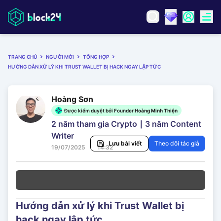
TRANG CHỦ
NGƯỜI MỚI
TỔNG HỢP
HƯỚNG DẪN XỬ LÝ KHI TRUST WALLET BỊ HACK NGAY LẬP TỨC
Hoàng Sơn
Được kiểm duyệt bởi Founder
Hoàng Minh Thiện
2 năm tham gia Crypto ∣ 3 năm Content
Writer
Lưu bài viết
Theo dõi tác giả
19/07/2025
14:32
Hướng dẫn xử lý khi Trust Wallet bị
hack ngay lập tức