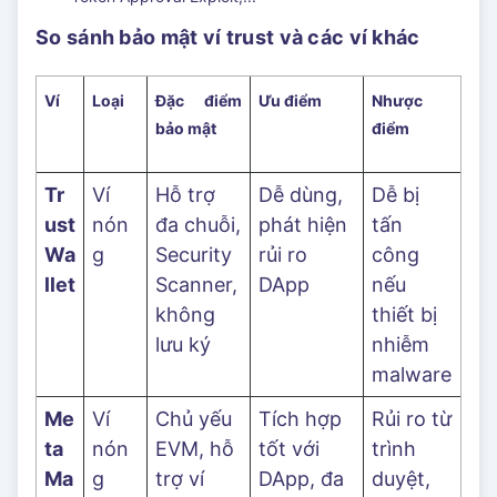
So sánh bảo mật ví trust và các ví khác
Ví
Loại
Đặc điểm
Ưu điểm
Nhược
bảo mật
điểm
Tr
Ví
Hỗ trợ
Dễ dùng,
Dễ bị
ust
nón
đa chuỗi,
phát hiện
tấn
Wa
g
Security
rủi ro
công
llet
Scanner,
DApp
nếu
không
thiết bị
lưu ký
nhiễm
malware
Me
Ví
Chủ yếu
Tích hợp
Rủi ro từ
ta
nón
EVM, hỗ
tốt với
trình
Ma
g
trợ ví
DApp, đa
duyệt,