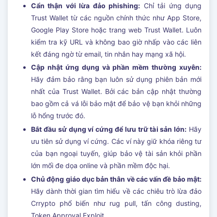
Cẩn thận với lừa đảo phishing:
Chỉ tải ứng dụng
Trust Wallet từ các nguồn chính thức như App Store,
Google Play Store hoặc trang web Trust Wallet. Luôn
kiểm tra kỹ URL và không bao giờ nhấp vào các liên
kết đáng ngờ từ email, tin nhắn hay mạng xã hội.
Cập nhật ứng dụng và phần mềm thường xuyên:
Hãy đảm bảo rằng bạn luôn sử dụng phiên bản mới
nhất của Trust Wallet. Bởi các bản cập nhật thường
bao gồm cả vá lỗi bảo mật để bảo vệ bạn khỏi những
lỗ hổng trước đó.
Bắt đầu sử dụng ví cứng để lưu trữ tài sản lớn:
Hãy
ưu tiên sử dụng ví cứng. Các ví này giữ khóa riêng tư
của bạn ngoại tuyến, giúp bảo vệ tài sản khỏi phần
lớn mối đe dọa online và phần mềm độc hại.
Chủ động giáo dục bản thân về các vấn đề bảo mật:
Hãy dành thời gian tìm hiểu về các chiêu trò lừa đảo
Crrypto phổ biến như rug pull, tấn công dusting,
Token Approval Exploit,...