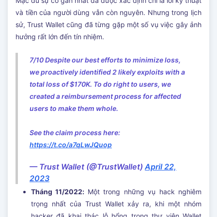
Mặc dù sự cố gần nhất đã được xác định chỉ là lỗi kỹ thuật
và tiền của người dùng vẫn còn nguyên. Nhưng trong lịch
sử, Trust Wallet cũng đã từng gặp một số vụ việc gây ảnh
hưởng rất lớn đến tín nhiệm.
7/10 Despite our best efforts to minimize loss,
we proactively identified 2 likely exploits with a
total loss of $170K. To do right to users, we
created a reimbursement process for affected
users to make them whole.
See the claim process here:
https://t.co/a7qLwJQuop
— Trust Wallet (@TrustWallet)
April 22,
2023
Tháng 11/2022:
Một trong những vụ hack nghiêm
trọng nhất của Trust Wallet xảy ra, khi một nhóm
hacker đã khai thác lỗ hổng trong thư viện Wallet