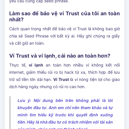
yêu cầu cung cấp seed phrase.
Làm sao để bảo vệ ví Trust của tôi an toàn
nhất?
Cách quan trọng nhất để bảo vệ ví Trust là không bao giờ
chia sẻ Seed Phrase với bất kỳ ai. Hãy ghi chúng ra giấy
và cất giữ an toàn.
Ví Trust và ví lạnh, cái nào an toàn hơn?
Thực tế,
ví lạnh
an toàn hơn nhiều vì không kết nối
internet, giảm thiểu rủi ro bị hack từ xa, thích hợp để lưu
trữ số tiền lớn dài hạn.
Ví Trust
là ví nóng tiện lợi cho giao
dịch hàng ngày nhưng có rủi ro cao hơn.
Lưu ý: Nội dung bên trên không phải là lời
khuyên đầu tư. Anh em chỉ nên tham khảo và tự
mình tìm hiểu kỹ trước khi quyết định xuống
tiền. Hãy là nhà đầu tư có trách nhiệm với tài sản