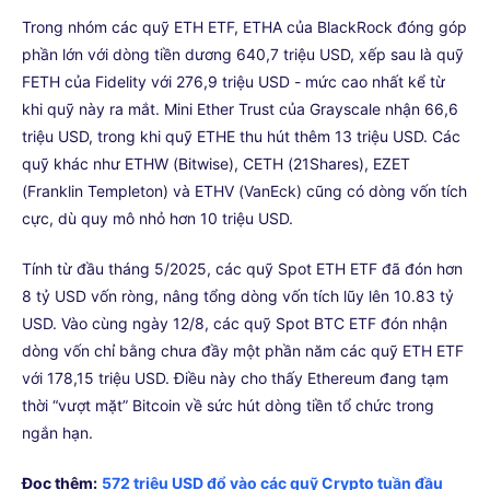
Trong nhóm các quỹ ETH ETF, ETHA của BlackRock đóng góp
phần lớn với dòng tiền dương 640,7 triệu USD, xếp sau là quỹ
FETH của Fidelity với 276,9 triệu USD - mức cao nhất kể từ
khi quỹ này ra mắt. Mini Ether Trust của Grayscale nhận 66,6
triệu USD, trong khi quỹ ETHE thu hút thêm 13 triệu USD. Các
quỹ khác như ETHW (Bitwise), CETH (21Shares), EZET
(Franklin Templeton) và ETHV (VanEck) cũng có dòng vốn tích
cực, dù quy mô nhỏ hơn 10 triệu USD.
Tính từ đầu tháng 5/2025, các quỹ Spot ETH ETF đã đón hơn
8 tỷ USD vốn ròng, nâng tổng dòng vốn tích lũy lên 10.83 tỷ
USD. Vào cùng ngày 12/8, các quỹ Spot BTC ETF đón nhận
dòng vốn chỉ bằng chưa đầy một phần năm các quỹ ETH ETF
với 178,15 triệu USD. Điều này cho thấy Ethereum đang tạm
thời “vượt mặt” Bitcoin về sức hút dòng tiền tổ chức trong
ngắn hạn.
Đọc thêm:
572 triệu USD đổ vào các quỹ Crypto tuần đầu