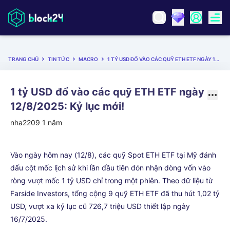
TRANG CHỦ
TIN TỨC
MACRO
1 TỶ USD ĐỔ VÀO CÁC QUỸ ETH ETF NGÀY 12/8/2025: KỶ LỤC MỚI!
1 tỷ USD đổ vào các quỹ ETH ETF ngày
12/8/2025: Kỷ lục mới!
nha2209
1 năm
Vào ngày hôm nay (12/8), các quỹ Spot ETH ETF tại Mỹ đánh
dấu cột mốc lịch sử khi lần đầu tiên đón nhận dòng vốn vào
ròng vượt mốc 1 tỷ USD chỉ trong một phiên. Theo dữ liệu từ
Farside Investors, tổng cộng 9 quỹ ETH ETF đã thu hút 1,02 tỷ
USD, vượt xa kỷ lục cũ 726,7 triệu USD thiết lập ngày
16/7/2025.