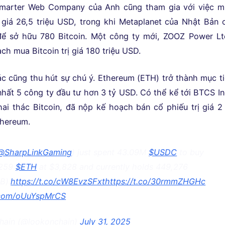
marter Web Company của Anh cũng tham gia với việc m
ị giá 26,5 triệu USD, trong khi Metaplanet của Nhật Bản 
để sở hữu 780 Bitcoin. Một công ty mới, ZOOZ Power Ltd
h mua Bitcoin trị giá 180 triệu USD.
ác cũng thu hút sự chú ý. Ethereum (ETH) trở thành mục t
 nhất 5 công ty đầu tư hơn 3 tỷ USD. Có thể kể tới BTCS In
ai thác Bitcoin, đã nộp kế hoạch bán cổ phiếu trị giá 2
hereum.
@SharpLinkGaming
) just spent 43.09M
$USDC
to buy
,259
$ETH
at $3,828 and currently holds 449,276
B).
https://t.co/cW8EvzSFxt
https://t.co/30rmmZHGHc
r.com/oUuYspMrCS
hain (@lookonchain)
July 31, 2025