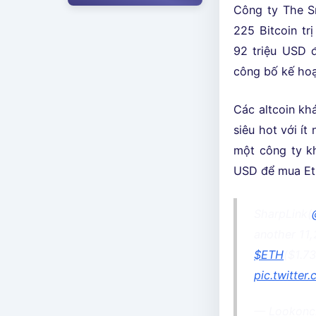
Công ty The S
225 Bitcoin tr
92 triệu USD 
công bố kế hoạc
Các altcoin kh
siêu hot với ít
một công ty kh
USD để mua Et
SharpLink(
another 11
$ETH
($1.73
pic.twitte
— Lookonc