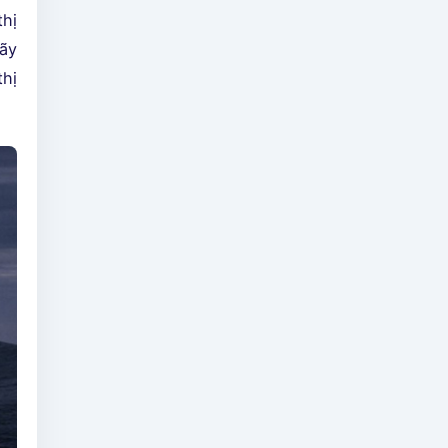
hị
Hãy
thị