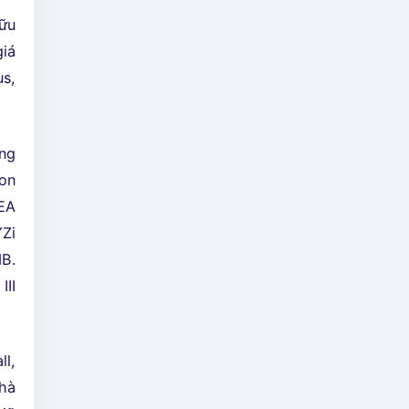
hữu
iá
us,
ng
ron
EA
YZi
B.
III
ll,
nhà