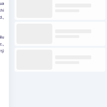
ua
chi
.,
iêu
c.,
 tỷ