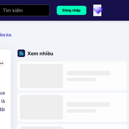
Đăng nhập
ÁN RA
Xem nhiều
mua
 là
đãi