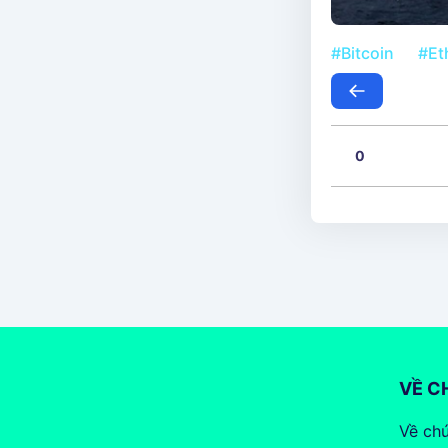
#Bitcoin
#Et
0
VỀ C
Về chú