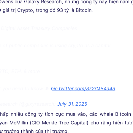
 Owens của Galaxy Research, những công ty này hiện nắm 
giá trị Crypto, trong đó 93 tỷ là Bitcoin.
 Digital Asset Treasury Companies
of public companies is using crypto as a capital
BTC, ETH, & more
t you need to know 🧵
pic.twitter.com/3z2rQB4a43
esearch (@glxyresearch)
July 31, 2025
hấp nhiều công ty tích cực mua vào, các whale Bitcoin 
yan McMillin (CIO Merkle Tree Capital) cho rằng hiện tư
ự trưởng thành của thị trường.