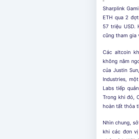
Sharplink Gami
ETH qua 2 đợt
57 triệu USD. 
cũng tham gia v
Các altcoin k
không nằm ngoà
của Justin Su
Industries, mộ
Labs tiếp quả
Trong khi đó, C
hoàn tất thỏa 
Nhìn chung, sở
khi các đơn vị