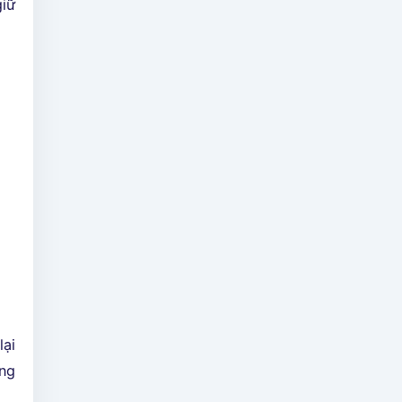
giữ
lại
ợng