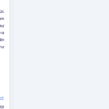
hức
năm
 sự
 ra
yên
như
rt
lời