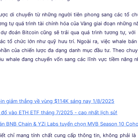
ược di chuyển từ những người tiên phong sang các tổ c
ơng tự quá trình tài chính hóa của Vàng giai đoạn những 
 dự đoán Bitcoin cũng sẽ trải qua quá trình tương tự, với
ác tổ chức lớn như quỹ hưu trí. Ngoài ra, việc whale bán
phần của chiến lược đa dạng danh mục đầu tư. Theo chu
ều whale đang chuyển vốn sang các lĩnh vực tiềm năng 
oin giảm thẳng về vùng $114K sáng nay 1/8/2025
 đổ vào ETH ETF tháng 7/2025 - cao nhất lịch sử!
án BNB Chain & YZi Labs tuyển chọn MVB Season 10 Coho
iết chỉ mang tính chất cung cấp thông tin, không phải là 