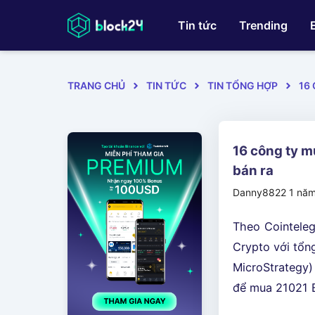
Tin tức
Trending
TRANG CHỦ
TIN TỨC
TIN TỔNG HỢP
16
16 công ty m
bán ra
Danny8822
1 nă
Theo Cointeleg
Crypto với tổng
MicroStrategy)
để mua 21021 B