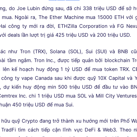
ng, do Joe Lubin đứng sau, đã chi 338 triệu USD để sở 
 mua. Ngoài ra, The Ether Machine mua 15000 ETH với g
Hai công ty mới ra đời, ETHZilla Corporation và FG Nex
ới deals lần lượt trị giá 425 triệu USD và 200 triệu USD.
hác như Tron (TRX), Solana (SOL), Sui (SUI) và BNB cũ
i tầm ngắm. Tron Inc., được tiếp quản bởi blockchain T
n, lên kế hoạch huy động 1 tỷ USD để mua token TRX. C
t công ty vape Canada sau khi được quỹ 10X Capital và 
n, dự kiến huy động min 500 triệu USD để đầu tư vào BN
emtrex Inc. chi 1 triệu USD mua SOL và Mill City Ventures 
thuận 450 triệu USD để mua Sui.
 hữu quỹ Crypto đang trở thành xu hướng mới trên Phố Wa
 TradFi tìm cách tiếp cận lĩnh vực DeFi & Web3. Theo 