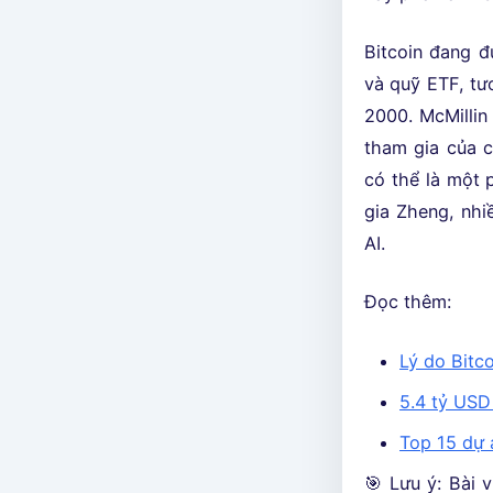
Bitcoin đang đ
và quỹ ETF, tư
2000. McMillin
tham gia của c
có thể là một 
gia Zheng, nhi
AI.
Đọc thêm:
Lý do Bitc
5.4 tỷ USD
Top 15 dự 
🎯 Lưu ý: Bài v