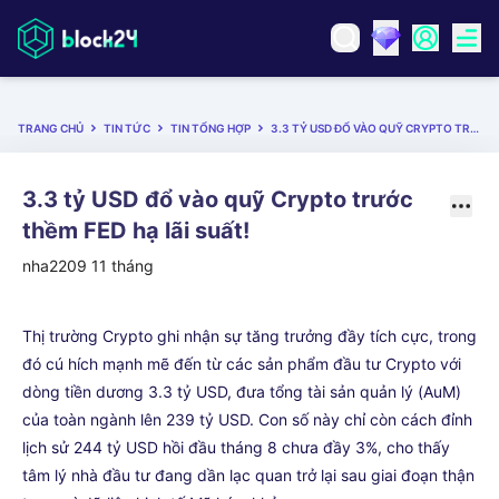
TRANG CHỦ
TIN TỨC
TIN TỔNG HỢP
3.3 TỶ USD ĐỔ VÀO QUỸ CRYPTO TRƯỚC THỀM FED HẠ LÃI SUẤT!
3.3 tỷ USD đổ vào quỹ Crypto trước
thềm FED hạ lãi suất!
nha2209
11 tháng
Thị trường Crypto ghi nhận sự tăng trưởng đầy tích cực, trong
đó cú hích mạnh mẽ đến từ các sản phẩm đầu tư Crypto với
dòng tiền dương 3.3 tỷ USD, đưa tổng tài sản quản lý (AuM)
của toàn ngành lên 239 tỷ USD. Con số này chỉ còn cách đỉnh
lịch sử 244 tỷ USD hồi đầu tháng 8 chưa đầy 3%, cho thấy
tâm lý nhà đầu tư đang dần lạc quan trở lại sau giai đoạn thận