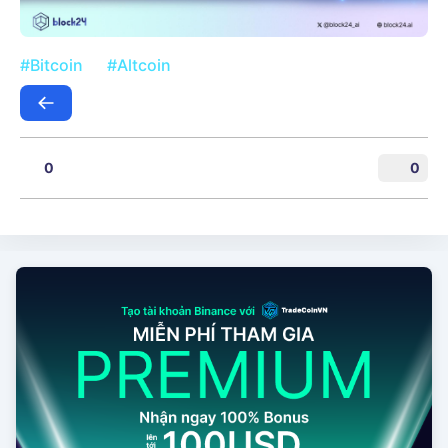
#Bitcoin
#Altcoin
0
0