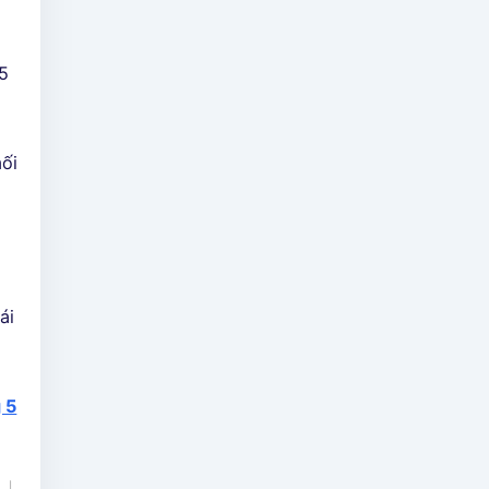
.5
mối
ái
 5