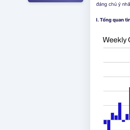
đáng chú ý nhấ
I. Tổng quan t