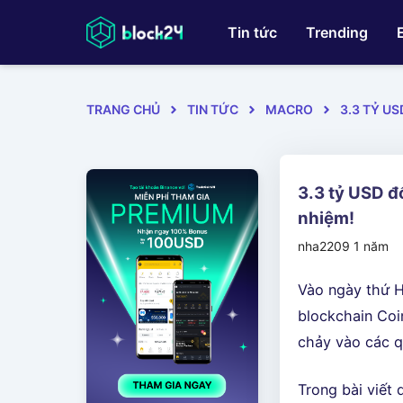
Tin tức
Trending
TRANG CHỦ
TIN TỨC
MACRO
3.3 TỶ US
3.3 tỷ USD đ
nhiệm!
nha2209
1 năm
Vào ngày thứ H
blockchain Coi
chảy vào các q
Trong bài viết