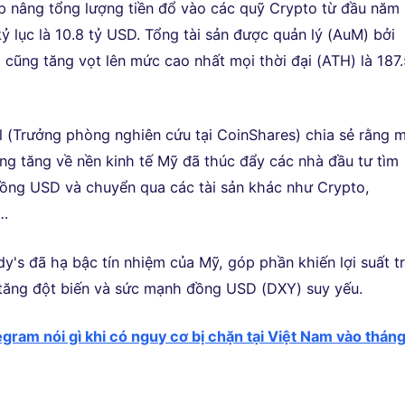
p nâng tổng lượng tiền đổ vào các quỹ Crypto từ đầu năm
ỷ lục là 10.8 tỷ USD. Tổng tài sản được quản lý (AuM) bởi
 cũng tăng vọt lên mức cao nhất mọi thời đại (ATH) là 187
ll (Trưởng phòng nghiên cứu tại CoinShares) chia sẻ rằng 
àng tăng về nền kinh tế Mỹ đã thúc đẩy các nhà đầu tư tìm
đồng USD và chuyển qua các tài sản khác như Crypto,
 …
y's đã hạ bậc tín nhiệm của Mỹ, góp phần khiến lợi suất tr
tăng đột biến và sức mạnh đồng USD (DXY) suy yếu.
egram nói gì khi có nguy cơ bị chặn tại Việt Nam vào tháng