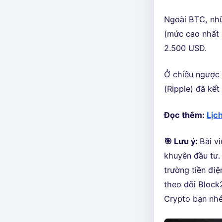
Ngoài BTC, nhữ
(mức cao nhất 
2.500 USD.
Ở chiều ngược l
(Ripple) đã kết
Đọc thêm:
Lịc
🎯 Lưu ý:
Bài v
khuyên đầu tư. 
trường tiền điệ
theo dõi Block2
Crypto bạn nhé