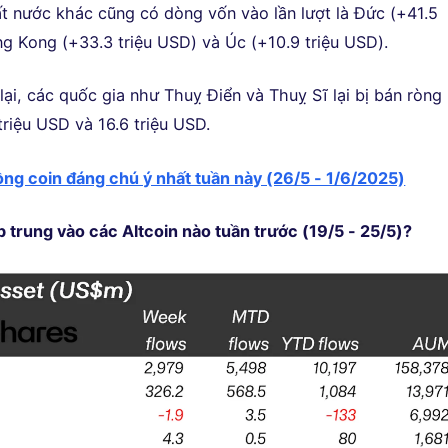
t nước khác cũng có dòng vốn vào lần lượt là Đức (+41.5
ng Kong (+33.3 triệu USD) và Úc (+10.9 triệu USD).
ại, các quốc gia như Thuỵ Điển và Thuỵ Sĩ lại bị bán ròng
1 triệu USD và 16.6 triệu USD.
ồng coin đáng chú ý nhất tuần này (26/5 - 1/6/2025)
ập trung vào các Altcoin nào tuần trước (19/5 - 25/5)?