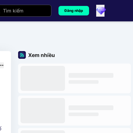
Đăng nhập
Xem nhiều
ố