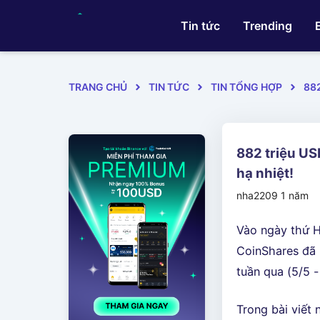
Tin tức
Trending
TRANG CHỦ
TIN TỨC
TIN TỔNG HỢP
88
882 triệu US
hạ nhiệt!
nha2209
1 năm
Vào ngày thứ H
CoinShares đã 
tuần qua (5/5 -
Trong bài viết