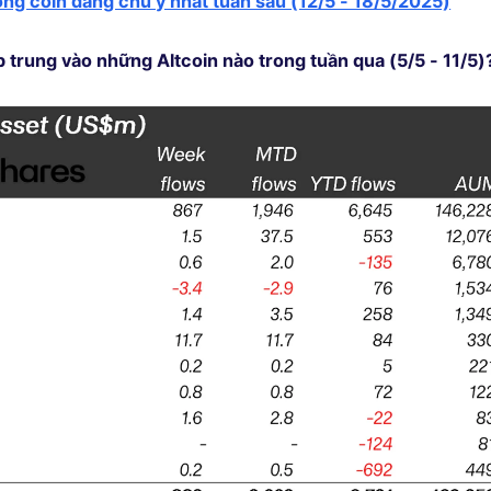
ồng coin đáng chú ý nhất tuần sau (12/5 - 18/5/2025)
ập trung vào những Altcoin nào trong tuần qua (5/5 - 11/5)