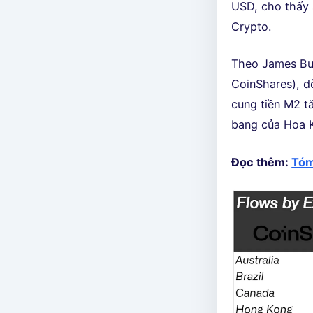
USD, cho thấy 
Crypto.
Theo James Butt
CoinShares), d
cung tiền M2 tă
bang của Hoa Kỳ
Đọc thêm:
Tóm