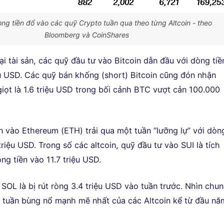
òng tiền đổ vào các quỹ Crypto tuần qua theo từng Altcoin - theo
Bloomberg và CoinShares
ại tài sản, các quỹ đầu tư vào Bitcoin dẫn đầu với dòng tiề
ệu USD. Các quỹ bán khống (short) Bitcoin cũng đón nhận
giọt là 1.6 triệu USD trong bối cảnh BTC vượt cản 100.000
n vào Ethereum (ETH) trải qua một tuần “lưỡng lự” với dòn
triệu USD. Trong số các altcoin, quỹ đầu tư vào SUI là tích
ng tiền vào 11.7 triệu USD.
SOL là bị rút ròng 3.4 triệu USD vào tuần trước. Nhìn chun
à tuần bùng nổ mạnh mẽ nhất của các Altcoin kể từ đầu nă