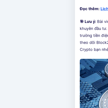
Đọc thêm:
Lịc
🎯 Lưu ý:
Bài v
khuyên đầu tư. 
trường tiền điệ
theo dõi Block2
Crypto bạn nhé