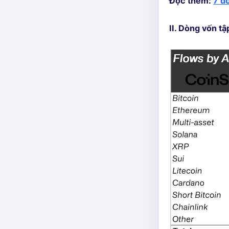
Đọc thêm:
7 đ
II. Dòng vốn t