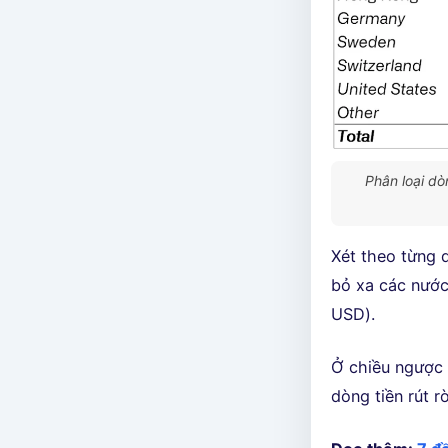
Phân loại dò
Xét theo từng q
bỏ xa các nước 
USD).
Ở chiều ngược 
dòng tiền rút r