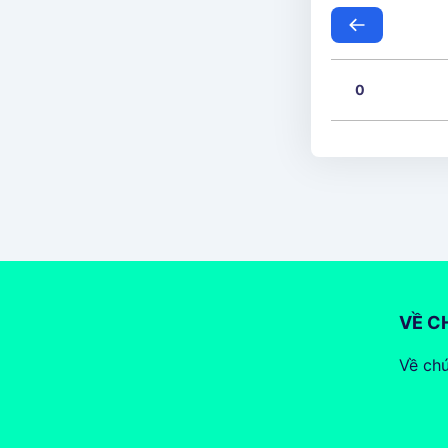
0
VỀ C
Về chú