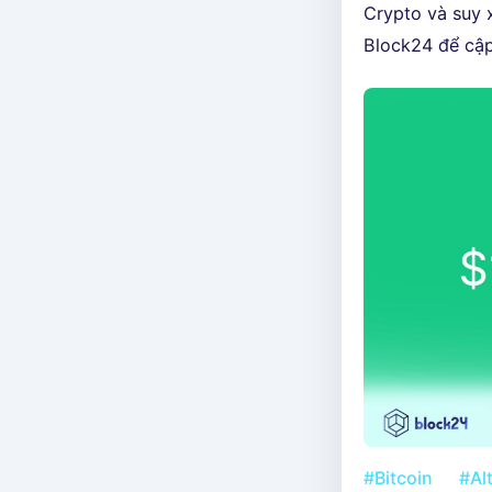
Crypto và suy 
Block24 để cập
#Bitcoin
#Al