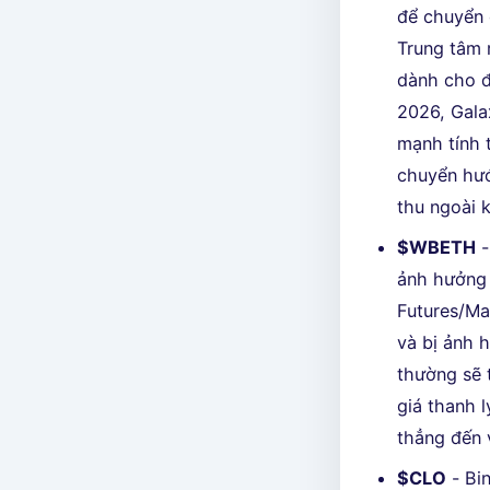
để chuyển 
Trung tâm 
dành cho đ
2026, Gala
mạnh tính 
chuyển hướ
thu ngoài k
$WBETH
-
ảnh hưởng 
Futures/Ma
và bị ảnh 
thường sẽ 
giá thanh 
thẳng đến v
$CLO
- Bin