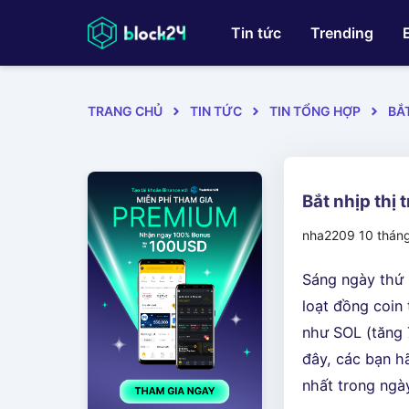
Tin tức
Trending
TRANG CHỦ
TIN TỨC
TIN TỔNG HỢP
BẮ
Bắt nhịp thị
nha2209
10 thán
Sáng ngày thứ H
loạt đồng coin
như SOL (tăng 
đây, các bạn h
nhất trong ngà