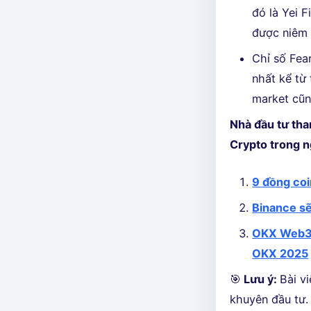
đó là Yei 
được niêm 
Chỉ số Fea
nhất kể từ
market cũn
Nhà đầu tư tha
Crypto trong 
9 đồng coi
Binance sẽ
OKX Web3 W
OKX 2025
🎯
Lưu ý:
Bài v
khuyên đầu tư. 