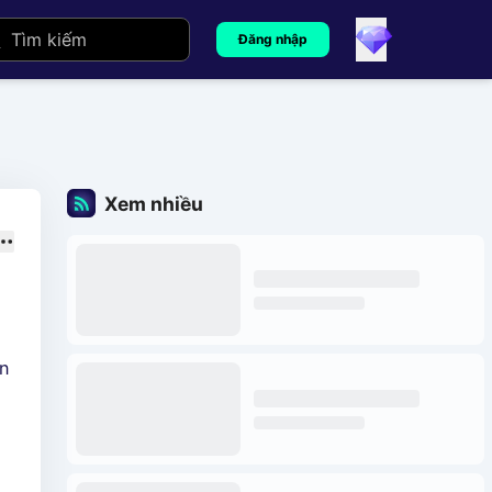
Đăng nhập
Xem nhiều
in
i