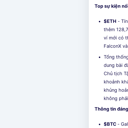
Top sự kiện nổi
$ETH
- Tín
thêm 128,7
ví mới có 
FalconX và
Tổng thống
dung bài đ
Chủ tịch T
khoảnh khắ
khủng hoản
không phải
Thông tin đáng
$BTC
- Ga