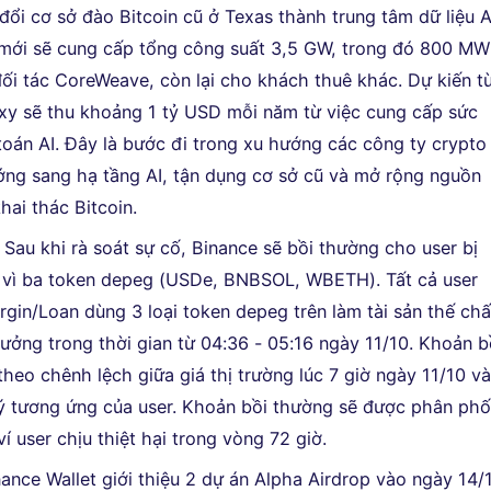
đổi cơ sở đào Bitcoin cũ ở Texas thành trung tâm dữ liệu A
mới sẽ cung cấp tổng công suất 3,5 GW, trong đó 800 MW
ối tác CoreWeave, còn lại cho khách thuê khác. Dự kiến t
xy sẽ thu khoảng 1 tỷ USD mỗi năm từ việc cung cấp sức
toán AI. Đây là bước đi trong xu hướng các công ty crypto
ng sang hạ tầng AI, tận dụng cơ sở cũ và mở rộng nguồn
hai thác Bitcoin.
 Sau khi rà soát sự cố, Binance sẽ bồi thường cho user bị
vì ba token depeg (USDe, BNBSOL, WBETH). Tất cả user
rgin/Loan dùng 3 loại token depeg trên làm tài sản thế ch
hưởng trong thời gian từ 04:36 - 05:16 ngày 11/10. Khoản b
theo chênh lệch giữa giá thị trường lúc 7 giờ ngày 11/10 v
lý tương ứng của user. Khoản bồi thường sẽ được phân phố
í user chịu thiệt hại trong vòng 72 giờ.
ance Wallet giới thiệu 2 dự án Alpha Airdrop vào ngày 14/