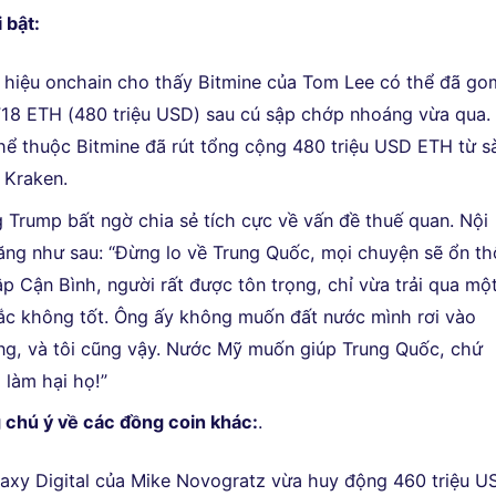
 bật:
 hiệu onchain cho thấy Bitmine của Tom Lee có thể đã go
18 ETH (480 triệu USD) sau cú sập chớp nhoáng vừa qua.
thể thuộc Bitmine đã rút tổng cộng 480 triệu USD ETH từ s
 Kraken.
 Trump bất ngờ chia sẻ tích cực về vấn đề thuế quan. Nội
ăng như sau: “Đừng lo về Trung Quốc, mọi chuyện sẽ ổn th
ập Cận Bình, người rất được tôn trọng, chỉ vừa trải qua mộ
c không tốt. Ông ấy không muốn đất nước mình rơi vào
g, và tôi cũng vậy. Nước Mỹ muốn giúp Trung Quốc, chứ
 làm hại họ!”
 chú ý về các đồng coin khác:
.
laxy Digital của Mike Novogratz vừa huy động 460 triệu U