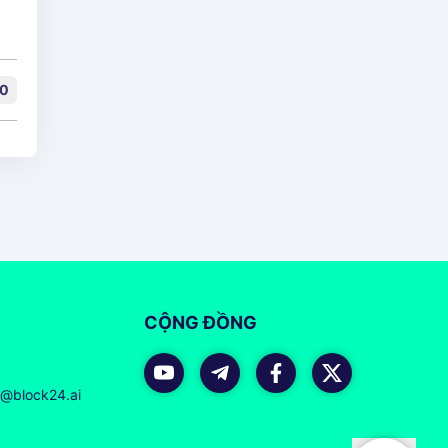
0
CỘNG ĐỒNG
r@block24.ai