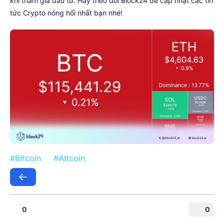
khi tham gia đầu tư. Hãy theo dõi Block24 để cập nhật các tin
tức Crypto nóng hổi nhất bạn nhé!
#Bitcoin
#Altcoin
0
0