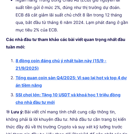
suất tiền gửi ở mức 2%, đúng như thị trường dự đoán.
ECB đã cắt giảm lãi suất chủ chốt 8 lần trong 12 tháng
qua, bắt đầu từ tháng 6 năm 2024. Lạm phát đang ở gần
mục tiêu 2% của ECB.
Các nhà đầu tư tham khảo các bài viết quan trọng nhất đầu
tuần mới:
8 đồng coin đáng chú ý nhất tuần này (15/9 -
21/9/2025)
Tổng quan coin sàn Q4/2025: Vì sao lại hot và top 4 dự
án tiềm năng
SSI chơi lớn: Tặng 10 USDT và khoá học 1 triệu đồng
cho nhà đầu tư mới
🎯
Lưu ý:
Bài viết chỉ mang tính chất cung cấp thông tin,
không phải là lời khuyên đầu tư. Nhà đầu tư cần trang bị kiến
thức đầy đủ về thị trường Crypto và suy xét kỹ lưỡng trước