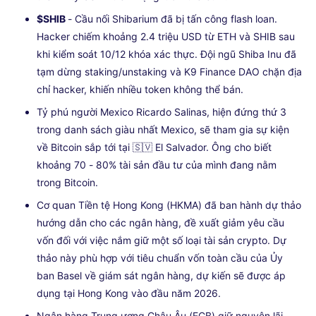
$SHIB
- Cầu nối Shibarium đã bị tấn công flash loan.
Hacker chiếm khoảng 2.4 triệu USD từ ETH và SHIB sau
khi kiểm soát 10/12 khóa xác thực. Đội ngũ Shiba Inu đã
tạm dừng staking/unstaking và K9 Finance DAO chặn địa
chỉ hacker, khiến nhiều token không thể bán.
Tỷ phú người Mexico Ricardo Salinas, hiện đứng thứ 3
trong danh sách giàu nhất Mexico, sẽ tham gia sự kiện
về Bitcoin sắp tới tại 🇸🇻 El Salvador. Ông cho biết
khoảng 70 - 80% tài sản đầu tư của mình đang nằm
trong Bitcoin.
Cơ quan Tiền tệ Hong Kong (HKMA) đã ban hành dự thảo
hướng dẫn cho các ngân hàng, đề xuất giảm yêu cầu
vốn đối với việc nắm giữ một số loại tài sản crypto. Dự
thảo này phù hợp với tiêu chuẩn vốn toàn cầu của Ủy
ban Basel về giám sát ngân hàng, dự kiến sẽ được áp
dụng tại Hong Kong vào đầu năm 2026.
Ngân hàng Trung ương Châu Âu (ECB) giữ nguyên lãi