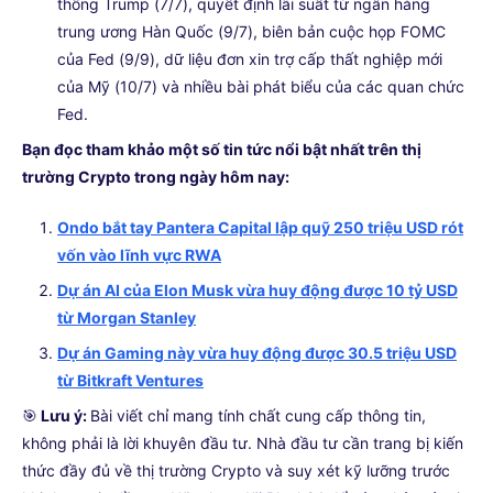
thống Trump (7/7), quyết định lãi suất từ ngân hàng
trung ương Hàn Quốc (9/7), biên bản cuộc họp FOMC
của Fed (9/9), dữ liệu đơn xin trợ cấp thất nghiệp mới
của Mỹ (10/7) và nhiều bài phát biểu của các quan chức
Fed.
Bạn đọc tham khảo một số tin tức nổi bật nhất trên thị
trường Crypto trong ngày hôm nay:
Ondo bắt tay Pantera Capital lập quỹ 250 triệu USD rót
vốn vào lĩnh vực RWA
Dự án AI của Elon Musk vừa huy động được 10 tỷ USD
từ Morgan Stanley
Dự án Gaming này vừa huy động được 30.5 triệu USD
từ Bitkraft Ventures
🎯
Lưu ý:
Bài viết chỉ mang tính chất cung cấp thông tin,
không phải là lời khuyên đầu tư. Nhà đầu tư cần trang bị kiến
thức đầy đủ về thị trường Crypto và suy xét kỹ lưỡng trước