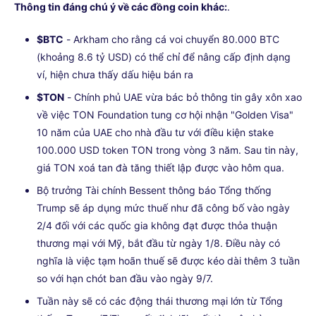
Thông tin đáng chú ý về các đồng coin khác:
.
$BTC
- Arkham cho rằng cá voi chuyển 80.000 BTC
(khoảng 8.6 tỷ USD) có thể chỉ để nâng cấp định dạng
ví, hiện chưa thấy dấu hiệu bán ra
$TON
- Chính phủ UAE vừa bác bỏ thông tin gây xôn xao
về việc TON Foundation tung cơ hội nhận "Golden Visa"
10 năm của UAE cho nhà đầu tư với điều kiện stake
100.000 USD token TON trong vòng 3 năm. Sau tin này,
giá TON xoá tan đà tăng thiết lập được vào hôm qua.
Bộ trưởng Tài chính Bessent thông báo Tổng thống
Trump sẽ áp dụng mức thuế như đã công bố vào ngày
2/4 đối với các quốc gia không đạt được thỏa thuận
thương mại với Mỹ, bắt đầu từ ngày 1/8. Điều này có
nghĩa là việc tạm hoãn thuế sẽ được kéo dài thêm 3 tuần
so với hạn chót ban đầu vào ngày 9/7.
Tuần này sẽ có các động thái thương mại lớn từ Tổng