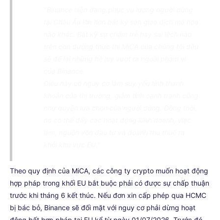
"Binance hiện đang phục vụ lượng người dùng
tại Châu Âu lớn hơn bất kỳ sàn giao dịch mã hóa
nào khác. Bất kỳ sự chậm trễ hay sai lệch nào
trên con đường thực thi MiCA của chúng tôi đều
sẽ để lại những hệ lụy vượt ra ngoài phạm vi
của Binance.
Điều này có nguy cơ làm suy yếu tính thanh
khoản của thị trường, giảm tính cạnh tranh cũng
như quyền lựa chọn của người dùng. Đồng thời,
nó có thể đẩy các hoạt động kinh doanh, việc
làm, nguồn vốn đầu tư và doanh thu thuế ra
khỏi khu vực EU."
Theo quy định của MiCA, các công ty crypto muốn hoạt động
hợp pháp trong khối EU bắt buộc phải có được sự chấp thuận
trước khi tháng 6 kết thúc. Nếu đơn xin cấp phép qua HCMC
bị bác bỏ, Binance sẽ đối mặt với nguy cơ phải dừng hoạt
động bất hợp pháp tại EU kể từ ngày 01/07/2026. Trước đó,