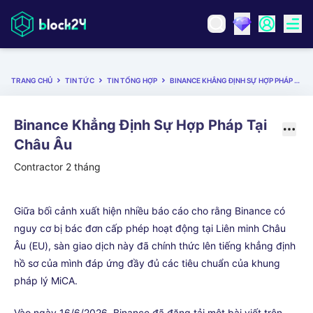
TRANG CHỦ
TIN TỨC
TIN TỔNG HỢP
BINANCE KHẲNG ĐỊNH SỰ HỢP PHÁP TẠI CHÂU ÂU
Binance Khẳng Định Sự Hợp Pháp Tại
Châu Âu
Contractor
2 tháng
Giữa bối cảnh xuất hiện nhiều báo cáo cho rằng Binance có
nguy cơ bị bác đơn cấp phép hoạt động tại Liên minh Châu
Âu (EU), sàn giao dịch này đã chính thức lên tiếng khẳng định
hồ sơ của mình đáp ứng đầy đủ các tiêu chuẩn của khung
pháp lý MiCA.
Vào ngày 16/6/2026, Binance đã đăng tải một bài viết trên