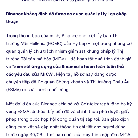
Binance khẳng định đã được cơ quan quản lý Hy Lạp chấp
thuận
Trong thông báo của mình, Binance cho biết Ủy ban Thị
trường Vốn Hellenic (HCMC) của Hy Lạp – một trong những cơ
quan quản lý chịu trách nhiệm giám sát khung pháp lý Thị
trường Tài sản mã hóa (MiCA) – đã hoàn tất quá trình đánh giá
và
"xem xét ứng dụng của Binance là hoàn toàn tuân thủ
các yêu cầu của MiCA"
. Hiện tại, hồ sơ này đang được
chuyển tiếp để Cơ quan Chứng khoán và Thị trường Châu Âu
(ESMA) rà soát bước cuối cùng.
Một đại diện của Binance chia sẻ với Cointelegraph rằng họ kỳ
vọng ESMA sẽ thúc đẩy tiến độ và chính thức phê duyệt giấy
phép trong cuộc họp hội đồng quản trị sắp tới. Sàn giao dịch
cũng cam kết sẽ cập nhật thông tin chi tiết cho người dùng
trước ngày 30/06 – thời hạn chót của quy trình nộp đơn MiCA.