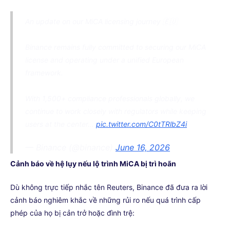
An update on our MiCA licensing journey 🇪🇺
Binance remains fully committed to securing our MiCA
license and operating under a unified European
framework.
With 1,500+ compliance professionals globally, we
continue to work closely with regulators while keeping
users at the center…
pic.twitter.com/C0tTRlbZ4i
— Binance (@binance)
June 16, 2026
Cảnh báo về hệ lụy nếu lộ trình MiCA bị trì hoãn
Dù không trực tiếp nhắc tên Reuters, Binance đã đưa ra lời
cảnh báo nghiêm khắc về những rủi ro nếu quá trình cấp
phép của họ bị cản trở hoặc đình trệ: