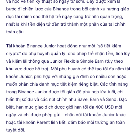
và học về tiền kỹ thuật số ngay từ sớm. Đây được xem là
bước đi chiến lược của Binance trong bối cảnh xu hướng giáo
dục tài chính cho thế hệ trẻ ngày càng trở nên quan trọng,
nhất là khi tiền điện tử dần trở thành một phần của tài chính
toàn cầu.
Tài khoản Binance Junior hoạt động như một “sổ tiết kiệm
crypto” do phụ huynh quản lý, cho phép trẻ nhận tiền, tích lũy
và kiếm lãi thông qua Junior Flexible Simple Earn (tùy theo
khu vực được hỗ trợ). Mỗi phụ huynh có thể tạo tối đa năm tài
khoản Junior, phù hợp với những gia đình có nhiều con hoặc
muốn phân chia danh mục tiết kiệm riêng biệt. Các tính năng
trong Binance Junior được tối giản để phù hợp lứa tuổi, chỉ
hiển thị số dư và các nút chính như Save, Earn và Send. Đặc
biệt, hạn mức giao dịch được giới hạn tối đa 400 USD mỗi
ngày và chỉ được phép gửi – nhận với tài khoản Junior khác
hoặc tài khoản Parent liên kết, đảm bảo môi trường an toàn
tuyệt đối.