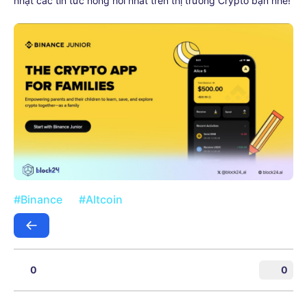
nhật các tin tức nóng hổi nhất trên thị trường Crypto bạn nhé!
#Binance
#Altcoin
0
0