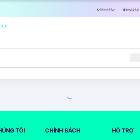
nce
HÚNG TÔI
CHÍNH SÁCH
HỖ TRỢ