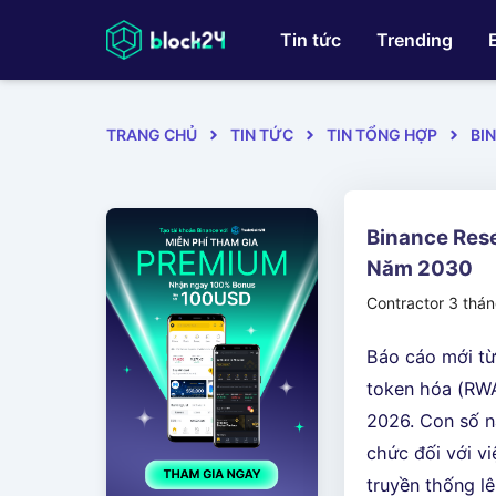
Tin tức
Trending
TRANG CHỦ
TIN TỨC
TIN TỔNG HỢP
BI
Binance Res
Năm 2030
Contractor
3 thá
Báo cáo mới từ
token hóa (RWA
2026. Con số n
chức đối với vi
truyền thống lê