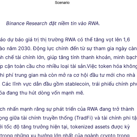
Binance Research đặt niềm tin vào RWA.
áo dự báo giá trị thị trường RWA có thể tăng vọt lên 1,6
ào năm 2030. Động lực chính đến từ sự tham gia ngày cà
h chế tài chính lớn, giúp tăng tính thanh khoản, minh bạc
ếp cận toàn cầu cho nhiều loại tài sản.Việc token hóa khôn
chi phí trung gian mà còn mở ra cơ hội đầu tư mới cho nhà
. Các lĩnh vực dẫn đầu gồm stablecoin, trái phiếu chính ph
óa đang thu hút dòng vốn mạnh mẽ.
ch nhấn mạnh rằng sự phát triển của RWA đang trở thành
ọng giữa tài chính truyền thống (TradFi) và tài chính phi t
ới tốc độ tăng trưởng hiện tại, tokenized assets được kỳ
 trong những xu hướng lớn nhất của ngành crypto trong