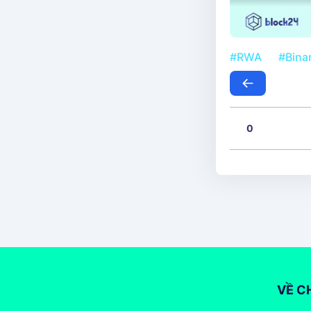
#RWA
#Bina
0
VỀ C