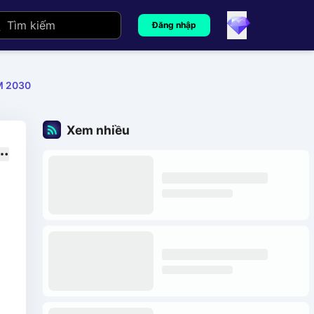
Đăng nhập
M 2030
Xem nhiều
c