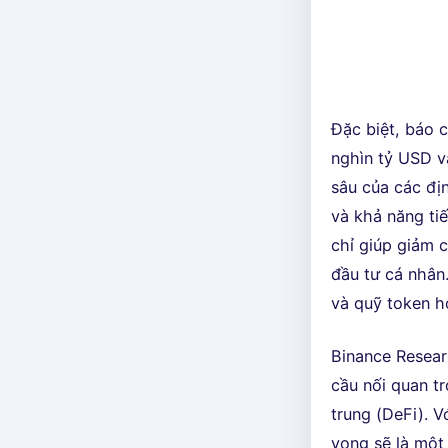
Đặc biệt, báo c
nghìn tỷ USD v
sâu của các địn
và khả năng ti
chỉ giúp giảm 
đầu tư cá nhân
và quỹ token h
Binance Resear
cầu nối quan tr
trung (DeFi). V
vọng sẽ là một