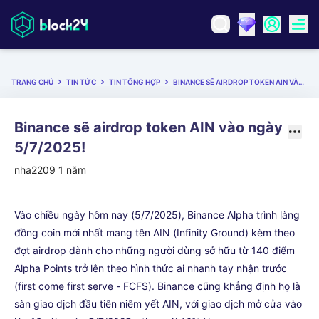
TRANG CHỦ
TIN TỨC
TIN TỔNG HỢP
BINANCE SẼ AIRDROP TOKEN AIN VÀO NGÀY 5/7/2025!
Binance sẽ airdrop token AIN vào ngày
5/7/2025!
nha2209
1 năm
Vào chiều ngày hôm nay (5/7/2025), Binance Alpha trình làng
đồng coin mới nhất mang tên AIN (Infinity Ground) kèm theo
đợt airdrop dành cho những người dùng sở hữu từ 140 điểm
Alpha Points trở lên theo hình thức ai nhanh tay nhận trước
(first come first serve - FCFS). Binance cũng khẳng định họ là
sàn giao dịch đầu tiên niêm yết AIN, với giao dịch mở cửa vào