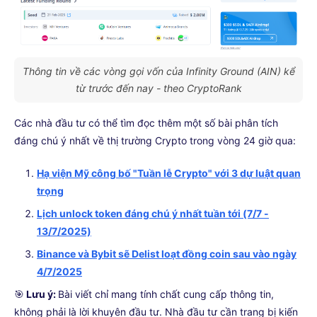
Thông tin về các vòng gọi vốn của Infinity Ground (AIN) kể
từ trước đến nay - theo CryptoRank
Các nhà đầu tư có thể tìm đọc thêm một số bài phân tích
đáng chú ý nhất về thị trường Crypto trong vòng 24 giờ qua:
Hạ viện Mỹ công bố "Tuần lễ Crypto" với 3 dự luật quan
trọng
Lịch unlock token đáng chú ý nhất tuần tới (7/7 -
13/7/2025)
Binance và Bybit sẽ Delist loạt đồng coin sau vào ngày
4/7/2025
🎯
Lưu ý:
Bài viết chỉ mang tính chất cung cấp thông tin,
không phải là lời khuyên đầu tư. Nhà đầu tư cần trang bị kiến