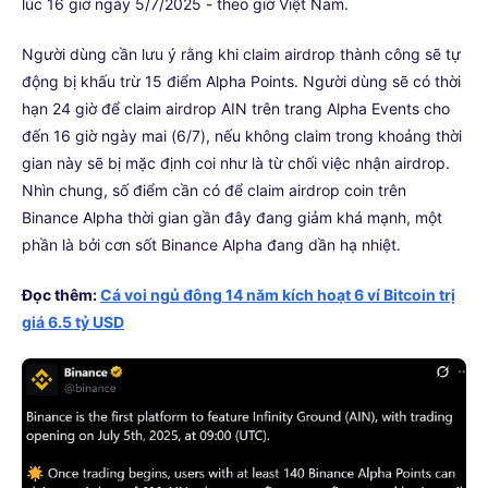
lúc 16 giờ ngày 5/7/2025 - theo giờ Việt Nam.
Người dùng cần lưu ý rằng khi claim airdrop thành công sẽ tự
động bị khấu trừ 15 điểm Alpha Points. Người dùng sẽ có thời
hạn 24 giờ để claim airdrop AIN trên trang Alpha Events cho
đến 16 giờ ngày mai (6/7), nếu không claim trong khoảng thời
gian này sẽ bị mặc định coi như là từ chối việc nhận airdrop.
Nhìn chung, số điểm cần có để claim airdrop coin trên
Binance Alpha thời gian gần đây đang giảm khá mạnh, một
phần là bởi cơn sốt Binance Alpha đang dần hạ nhiệt.
Đọc thêm:
Cá voi ngủ đông 14 năm kích hoạt 6 ví Bitcoin trị
giá 6.5 tỷ USD