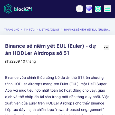
TRANG CHỦ
TIN TỨC
LISTING/DELIST
BINANCE SẼ NIÊM YẾT EUL (EULER) - DỰ ÁN HODLER AIRDROPS SỐ 51
Binance sẽ niêm yết EUL (Euler) - dự
án HODLer Airdrops số 51
nha2209
10 tháng
Binance vừa chính thức công bố dự án thứ 51 trên chương
trình HODLer Airdrops mang tên Euler (EUL), một DeFi Super
App với mục tiêu hợp nhất toàn bộ hoạt động cho vay, giao
dịch và thế chấp đa tài sản trong một nền tảng duy nhất. Việc
xuất hiện của Euler trên HODLer Airdrops cho thấy Binance
tiếp tục đẩy mạnh chiến lược “reward-based engagement”,