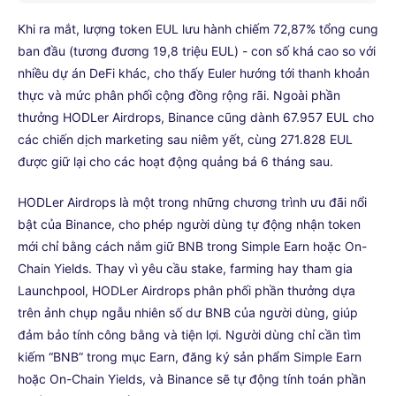
Khi ra mắt, lượng token EUL lưu hành chiếm 72,87% tổng cung
ban đầu (tương đương 19,8 triệu EUL) - con số khá cao so với
nhiều dự án DeFi khác, cho thấy Euler hướng tới thanh khoản
thực và mức phân phối cộng đồng rộng rãi. Ngoài phần
thưởng HODLer Airdrops, Binance cũng dành 67.957 EUL cho
các chiến dịch marketing sau niêm yết, cùng 271.828 EUL
được giữ lại cho các hoạt động quảng bá 6 tháng sau.
HODLer Airdrops là một trong những chương trình ưu đãi nổi
bật của Binance, cho phép người dùng tự động nhận token
mới chỉ bằng cách nắm giữ BNB trong Simple Earn hoặc On-
Chain Yields. Thay vì yêu cầu stake, farming hay tham gia
Launchpool, HODLer Airdrops phân phối phần thưởng dựa
trên ảnh chụp ngẫu nhiên số dư BNB của người dùng, giúp
đảm bảo tính công bằng và tiện lợi. Người dùng chỉ cần tìm
kiếm “BNB” trong mục Earn, đăng ký sản phẩm Simple Earn
hoặc On-Chain Yields, và Binance sẽ tự động tính toán phần