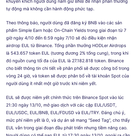
khuyến khích người dùng nắm giữ BNB để nhận phần thưởng
tự động mà không cần hành động phức tạp.
Theo thông báo, người dùng đã đăng ký BNB vào các sản
phẩm Simple Earn hoặc On-Chain Yields trong giai đoạn từ 7
giờ ngày 4/10 đến 6:59 ngày 7/10 sẽ đủ điều kiện nhận
airdrop EUL từ Binance. Tổng phần thưởng HODLer Airdrops
là 543.657 token EUL (tương đương 2% tổng cung), trong khi
đó nguồn cung tối đa của EUL là 27.182.818 token. Binance
cho biết thông tin chi tiết về phân phối sẽ được công bố trong
vòng 24 giờ, và token sẽ được phân bổ về tài khoản Spot của
người dùng ít nhất một giờ trước khi niêm yết.
EUL sẽ được niêm yết chính thức trên Binance Spot vào lúc
21:30 ngày 13/10, mở giao dịch với các cặp EUL/USDT,
EUL/USDC, EUL/BNB, EUL/FDUSD và EUL/TRY. Đáng chú ý,
mức phí niêm yết là 0, và dự án sẽ mang “Seed Tag”, cho thấy
EUL vẫn trong giai đoạn đầu phát triển nhưng tiềm năng cao.
Người dùng có thể nạp EUL từ 17:30 ngày 13/10, ngoài ra cần