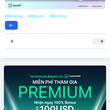
#Binance
#Altcoin
#Airdrop
0
0