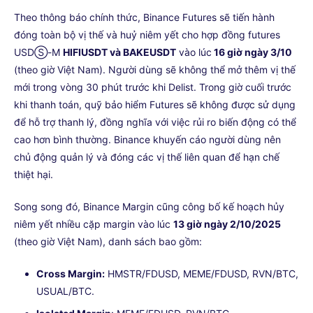
Theo thông báo chính thức, Binance Futures sẽ tiến hành
đóng toàn bộ vị thế và huỷ niêm yết cho hợp đồng futures
USDⓈ-M
HIFIUSDT và BAKEUSDT
vào lúc
16 giờ ngày 3/10
(theo giờ Việt Nam). Người dùng sẽ không thể mở thêm vị thế
mới trong vòng 30 phút trước khi Delist. Trong giờ cuối trước
khi thanh toán, quỹ bảo hiểm Futures sẽ không được sử dụng
để hỗ trợ thanh lý, đồng nghĩa với việc rủi ro biến động có thể
cao hơn bình thường. Binance khuyến cáo người dùng nên
chủ động quản lý và đóng các vị thế liên quan để hạn chế
thiệt hại.
Song song đó, Binance Margin cũng công bố kế hoạch hủy
niêm yết nhiều cặp margin vào lúc
13 giờ ngày 2/10/2025
(theo giờ Việt Nam), danh sách bao gồm:
Cross Margin:
HMSTR/FDUSD, MEME/FDUSD, RVN/BTC,
USUAL/BTC.