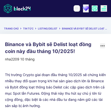
TRANG CHỦ
TIN TỨC
LISTING/DELIST
BINANCE VÀ BYBIT SẼ DELIST LOẠT ĐỒNG COIN NÀY ĐẦU THÁNG 10/2025!
Binance và Bybit sẽ Delist loạt đồng
coin này đầu tháng 10/2025!
nha2209
10 tháng
Thị trường Crypto giai đoạn đầu tháng 10/2025 sẽ chứng kiến
nhiều thay đổi quan trọng khi hai sàn giao dịch lớn là Binance
và Bybit đồng loạt thông báo Delist các cặp giao dịch trên cả
mục Spot lẫn Futures. Động thái này thu hút sự chú ý lớn từ
cộng đồng, đặc biệt là các nhà đầu tư đang nắm giữ các tài
sản sắp bị ảnh hưởng.