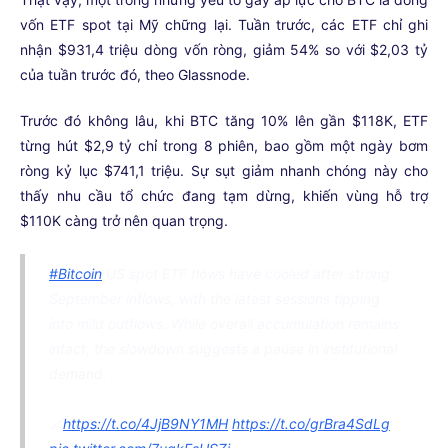
vốn ETF spot tại Mỹ chững lại. Tuần trước, các ETF chỉ ghi
nhận $931,4 triệu dòng vốn ròng, giảm 54% so với $2,03 tỷ
của tuần trước đó, theo Glassnode.
Trước đó không lâu, khi BTC tăng 10% lên gần $118K, ETF
từng hút $2,9 tỷ chỉ trong 8 phiên, bao gồm một ngày bơm
ròng kỷ lục $741,1 triệu. Sự sụt giảm nhanh chóng này cho
thấy nhu cầu tổ chức đang tạm dừng, khiến vùng hỗ trợ
$110K càng trở nên quan trọng.
#Bitcoin
US spot ETF flows have cooled after strong
September inflows, with the latest sessions tipping
into mild outflows. While overall accumulation remains
intact, the slowdown suggests a pause in institutional
demand.
🔗
https://t.co/4JjB9NY1MH
https://t.co/grBra4SdLg