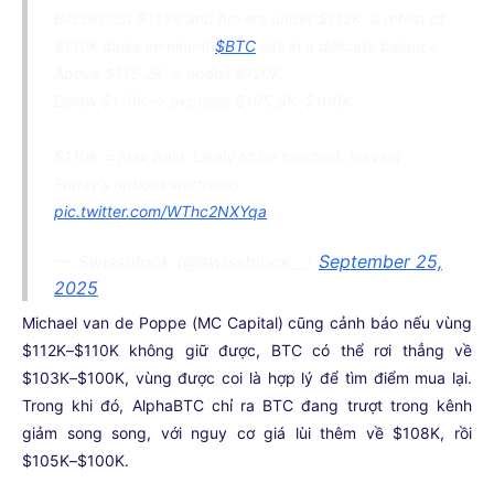
Bitcoin lost $113K and hovers under $112K: a retest of
$110K looks imminent.
$BTC
sits in a delicate balance:
Above $115.2K → opens $120K.
Below $110K → exposes $105.5K–$100K.
$110K = max pain. Likely to be touched, leaving
Friday’s options worthless.
pic.twitter.com/WThc2NXYqa
— Swissblock (@swissblock__)
September 25,
2025
Michael van de Poppe (MC Capital) cũng cảnh báo nếu vùng
$112K–$110K không giữ được, BTC có thể rơi thẳng về
$103K–$100K, vùng được coi là hợp lý để tìm điểm mua lại.
Trong khi đó, AlphaBTC chỉ ra BTC đang trượt trong kênh
giảm song song, với nguy cơ giá lùi thêm về $108K, rồi
$105K–$100K.