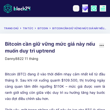
TRANG CHỦ
TIN TỨC
BITCOIN
BITCOIN CẦN GIỮ VỮNG MỨC GIÁ NÀY NẾU MUỐN DUY TRÌ UPTREND
Bitcoin cần giữ vững mức giá này nếu
muốn duy trì uptrend
Danny8822
11 tháng
Bitcoin (BTC) đang ở vào thời điểm nhạy cảm nhất kể từ đầu
tháng 9. Sau khi rơi xuống quanh $109.500, thị trường ngày
càng quan tâm đến ngưỡng $110K – mức giá được xem là
ranh giới sống còn giữa việc duy trì xu hướng tăng hay bước
vào đợt điều chỉnh sâu hơn.
Thật vậy, một trong những yếu tố gây áp lực cho BTC là dòng