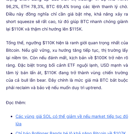
96,2%, ETH 78,3%, BTC 69,4% trong các lệnh thanh lý chờ.
Điều này đồng nghĩa chỉ cần giá bật nhẹ, khả năng xảy ra
short squeeze sẽ rất cao, từ đó giúp BTC nhanh chóng giành
lại $110K và thậm chí hướng lên $115K.
Tổng thể, ngưỡng $110K hiện là ranh giới quan trọng nhất của
Bitcoin. Nếu giữ vững, xu hướng tăng tiếp tục, thị trường lấy
lại niềm tin. Còn nếu đánh mất, kịch bản về $100K trở nên rõ
ràng. Đặc biệt trong bối cảnh ETF nguội lạnh, USD mạnh và
tâm lý bán lấn át, $110K đang trở thành vùng chiến trường
của cả bull lẫn bear. Đây chính là mức giá mà BTC bắt buộc
phải reclaim và bảo vệ nếu muốn duy trì uptrend.
Đọc thêm:
Các vùng giá SOL có thể giảm về nếu market tiếp tục đỏ
lửa
Chỉ báo Bollinger Bands hé lộ khả năng Bitcoin về $107K