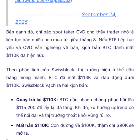
pic.twitter.com/7uqkEsUSZj
— glassnode (@glassnode)
September 24,
2025
Bên cạnh đó, chỉ báo spot taker CVD cho thấy trader nhỏ lẻ
liên tục bán nhiều hơn mua từ giữa tháng 8. Nếu ETF tiếp tục
yếu và CVD vẫn nghiêng về bán, kịch bản BTC đánh mất
$110K đã hiện hữu.
Theo phân tích của Swissblock, thị trường hiện ở thế cân
bằng mong manh. BTC đã mất $113K và dao động dưới
$110K. Swissblock vạch ra hai kịch bản:
Quay trở lại $110K:
BTC cần nhanh chóng phục hồi lên
$115.200 để lấy lại đà tăng. Khi đó, xu hướng uptrend có
thể nối dài và thị trường thoát khỏi vùng rủi ro.
Mất hẳn $110K:
Con đường về $100K, thậm chí $90K sẽ
mở ra.