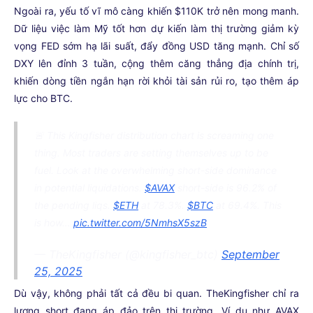
Ngoài ra, yếu tố vĩ mô càng khiến $110K trở nên mong manh.
Dữ liệu việc làm Mỹ tốt hơn dự kiến làm thị trường giảm kỳ
vọng FED sớm hạ lãi suất, đẩy đồng USD tăng mạnh. Chỉ số
DXY lên đỉnh 3 tuần, cộng thêm căng thẳng địa chính trị,
khiến dòng tiền ngắn hạn rời khỏi tài sản rủi ro, tạo thêm áp
lực cho BTC.
🚨 This Kingfisher distribution chart is screaming one
thing. Most traders are setting themselves up to be
fuel. Look at the overwhelming short-side dominance
in potential liquidations.
$AVAX
short-side is 96.2% of
the pending liqs.
$ETH
at 78.3%.
$BTC
at 69.4%. This
is how…
pic.twitter.com/5NmhsX5szB
— TheKingfisher (@kingfisher_btc)
September
25, 2025
Dù vậy, không phải tất cả đều bi quan. TheKingfisher chỉ ra
lượng short đang áp đảo trên thị trường. Ví dụ như AVAX