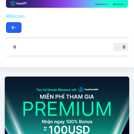
#Bitcoin
0
0