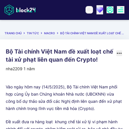
TRANG CHỦ
TIN TỨC
MACRO
BỘ TÀI CHÍNH VIỆT NAM ĐỀ XUẤT LOẠT CHẾ TÀI XỬ PHẠT LIÊN QUAN ĐẾN CRYPTO!
Bộ Tài chính Việt Nam đề xuất loạt chế
tài xử phạt liên quan đến Crypto!
nha2209
1 năm
Vào ngày hôm nay (14/5/2025), Bộ Tài chính Việt Nam phối
hợp cùng Ủy ban Chứng khoán Nhà nước (UBCKNN) vừa
công bố dự thảo sửa đổi các Nghị định liên quan đến xử phạt
hành chính trong lĩnh vực tiền mã hóa (Crypto).
Đề xuất đưa ra hàng loạt khung chế tài xử lý vi phạm hành
chính đối với crypto, nhằm kiểm soát rủi ro, bảo vệ nhà đầu tư