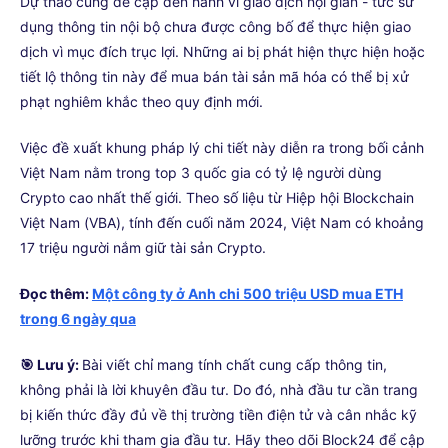
Dự thảo cũng đề cập đến hành vi giao dịch nội gián - tức sử
dụng thông tin nội bộ chưa được công bố để thực hiện giao
dịch vì mục đích trục lợi. Những ai bị phát hiện thực hiện hoặc
tiết lộ thông tin này để mua bán tài sản mã hóa có thể bị xử
phạt nghiêm khắc theo quy định mới.
Việc đề xuất khung pháp lý chi tiết này diễn ra trong bối cảnh
Việt Nam nằm trong top 3 quốc gia có tỷ lệ người dùng
Crypto cao nhất thế giới. Theo số liệu từ Hiệp hội Blockchain
Việt Nam (VBA), tính đến cuối năm 2024, Việt Nam có khoảng
17 triệu người nắm giữ tài sản Crypto.
Đọc thêm:
Một công ty ở Anh chi 500 triệu USD mua ETH
trong 6 ngày qua
🎯 Lưu ý:
Bài viết chỉ mang tính chất cung cấp thông tin,
không phải là lời khuyên đầu tư. Do đó, nhà đầu tư cần trang
bị kiến thức đầy đủ về thị trường tiền điện tử và cân nhắc kỹ
lưỡng trước khi tham gia đầu tư. Hãy theo dõi Block24 để cập