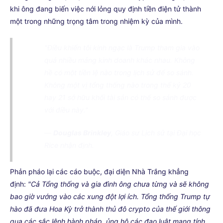
khi ông đang biến việc nới lỏng quy định tiền điện tử thành
một trong những trọng tâm trong nhiệm kỳ của mình.
"Điều khiến tôi kinh ngạc là Trump tham gia vào
quá nhiều mảng kinh doanh khác nhau. Không
hề có một tiền lệ nào trong lịch sử để so sánh.
Không một vị tổng thống nào trong thế kỷ 20
hay 21 sở hữu khối tài sản có thể so sánh được
với điều này."
—
Douglas Brinkley
, Giáo sư Lịch sử tại Đại học
Rice nhận định.
Phản pháo lại các cáo buộc, đại diện Nhà Trắng khẳng
định:
"Cả Tổng thống và gia đình ông chưa từng và sẽ không
bao giờ vướng vào các xung đột lợi ích. Tổng thống Trump tự
hào đã đưa Hoa Kỳ trở thành thủ đô crypto của thế giới thông
qua các sắc lệnh hành pháp, ủng hộ các đạo luật mang tính