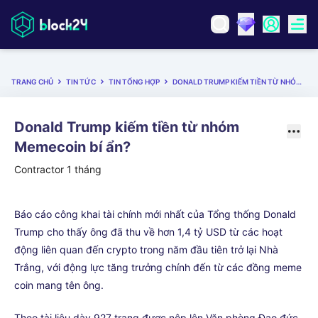
TRANG CHỦ
TIN TỨC
TIN TỔNG HỢP
DONALD TRUMP KIẾM TIỀN TỪ NHÓM MEMECOIN BÍ ẨN?
Donald Trump kiếm tiền từ nhóm
Memecoin bí ẩn?
Contractor
1 tháng
Báo cáo công khai tài chính mới nhất của Tổng thống Donald
Trump cho thấy ông đã thu về hơn 1,4 tỷ USD từ các hoạt
động liên quan đến crypto trong năm đầu tiên trở lại Nhà
Trắng, với động lực tăng trưởng chính đến từ các đồng meme
coin mang tên ông.
Theo tài liệu dày 927 trang được nộp lên Văn phòng Đạo đức