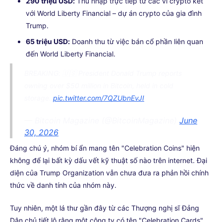
290 triệu USD:
Thu nhập trực tiếp từ các ví crypto kết
với World Liberty Financial – dự án crypto của gia đình
Trump.
65 triệu USD:
Doanh thu từ việc bán cổ phần liên quan
đến World Liberty Financial.
BREAKING: 🇺🇸 President Donald Trump reports
owning over $50 million in Bitcoin, held in cold
storage.
pic.twitter.com/7QZUbnEvJI
— Bitcoin Magazine (@BitcoinMagazine)
June
30, 2026
Đáng chú ý, nhóm bí ẩn mang tên "Celebration Coins" hiện
không để lại bất kỳ dấu vết kỹ thuật số nào trên internet. Đại
diện của Trump Organization vẫn chưa đưa ra phản hồi chính
thức về danh tính của nhóm này.
Tuy nhiên, một lá thư gần đây từ các Thượng nghị sĩ Đảng
Dân chủ tiết lộ rằng một công ty có tên "Celebration Cards"