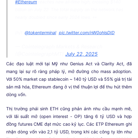
#Ethereum
reaches new all-time high, crossing $140
billion on July 22. The total supply on the network has
nearly doubled since early 2024 lows. 👀
(h/t:
@tokenterminal
)
pic.twitter.com/nW0ohlsDID
— Cointelegraph Markets & Research
(@CointelegraphMT)
July 22, 2025
Các đạo luật mới tại Mỹ như Genius Act và Clarity Act, đã
mang lại sự rõ ràng pháp lý, mở đường cho mass adoption.
Với 50% market cap stablecoin ~ 140 tỷ USD và 55% giá trị tài
sản mã hóa, Ethereum đang ở vị thế thuận lợi để thu hút thêm
dòng vốn.
Thị trường phái sinh ETH cũng phản ánh nhu cầu mạnh mẽ,
với lãi suất mở (open interest - OP) tăng 6 tỷ USD và hợp
đồng futures CME đạt mức cao kỷ lục. Các ETP Ethereum ghi
nhận dòng vốn vào 2,1 tỷ USD, trong khi các công ty lớn như