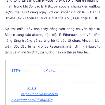
nâng tổng tài sản quản lý vượt 10 tỷ USD, chiếm thị phần lớn
nhất. Trong khi đó, các ETF Bitcoin spot lại chứng kiến outflow
67,93 triệu USD cùng ngày, với các khoản rút lớn từ BITB của
Bitwise (42,27 triệu USD) và ARKB của Ark (33,18 triệu USD).
Sự trái chiều này cho thấy dòng vốn đang chuyển dịch từ
Bitcoin sang các altcoin, đặc biệt là Ethereum, nhờ vào tiềm
năng tăng trưởng và sự ủng hộ từ các tổ chức. Vincent Liu,
giám đốc đầu tư tại Kronos Research, nhận định khi liquidity
tăng và vĩ mô ổn định, xu hướng này có thể sẽ tiếp tục.
3 more fresh wallets have withdrawn 10,703
$ETH
($39.6M) from
#Kraken
today.
That means 5 fresh wallets have accumulated a total
of 76,987
$ETH
($285M)
today.
https://t.co/7eJs62leO6
pic.twitter.com/RfD848iiZs