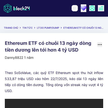
TRANG CHỦ
TIN TỨC
LÝ DO PUMP/DUMP
ETHEREUM ETF CÓ CHUỖI 13 NGÀY DÒNG TIỀN DƯƠNG LÊN TỚI HƠN 4 TỶ USD
Ethereum ETF có chuỗi 13 ngày dòng
tiền dương lên tới hơn 4 tỷ USD
Danny8822
1 năm
Theo SoSoValue, các quỹ ETF Ethereum spot thu hút inflow
533,87 triệu USD vào hôm 22/7/2025, kéo dài 13 ngày liên
tiếp có dòng tiền dương. Tổng dòng vốn streak này vượt 4 tỷ
USD.