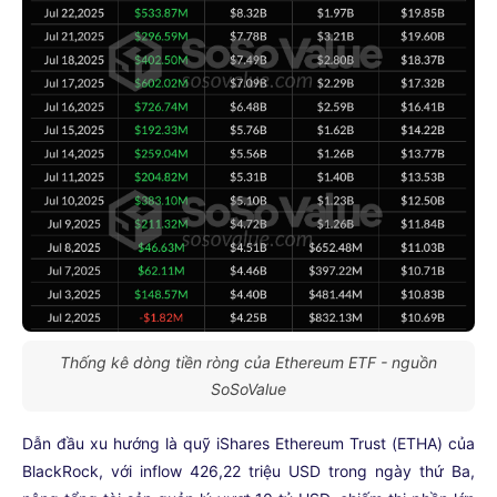
Thống kê dòng tiền ròng của Ethereum ETF - nguồn
SoSoValue
Dẫn đầu xu hướng là quỹ iShares Ethereum Trust (ETHA) của
BlackRock, với inflow 426,22 triệu USD trong ngày thứ Ba,