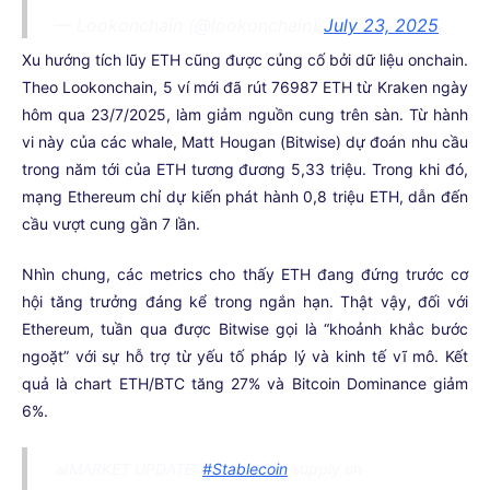
— Lookonchain (@lookonchain)
July 23, 2025
Xu hướng tích lũy ETH cũng được củng cố bởi dữ liệu onchain.
Theo Lookonchain, 5 ví mới đã rút 76987 ETH từ Kraken ngày
hôm qua 23/7/2025, làm giảm nguồn cung trên sàn. Từ hành
vi này của các whale, Matt Hougan (Bitwise) dự đoán nhu cầu
trong năm tới của ETH tương đương 5,33 triệu. Trong khi đó,
mạng Ethereum chỉ dự kiến phát hành 0,8 triệu ETH, dẫn đến
cầu vượt cung gần 7 lần.
Nhìn chung, các metrics cho thấy ETH đang đứng trước cơ
hội tăng trưởng đáng kể trong ngắn hạn. Thật vậy, đối với
Ethereum, tuần qua được Bitwise gọi là “khoảnh khắc bước
ngoặt” với sự hỗ trợ từ yếu tố pháp lý và kinh tế vĩ mô. Kết
quả là chart ETH/BTC tăng 27% và Bitcoin Dominance giảm
6%.
📊MARKET UPDATE:
#Stablecoin
supply on