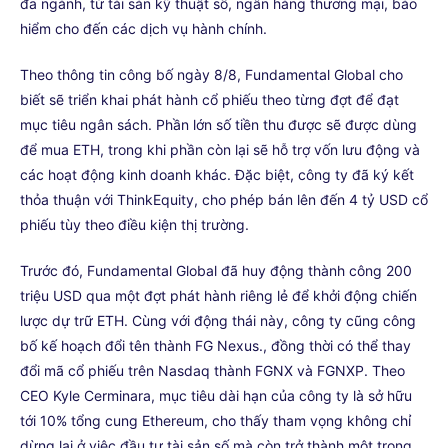
đa ngành, từ tài sản kỹ thuật số, ngân hàng thương mại, bảo
hiểm cho đến các dịch vụ hành chính.
Theo thông tin công bố ngày 8/8, Fundamental Global cho
biết sẽ triển khai phát hành cổ phiếu theo từng đợt để đạt
mục tiêu ngân sách. Phần lớn số tiền thu được sẽ được dùng
để mua ETH, trong khi phần còn lại sẽ hỗ trợ vốn lưu động và
các hoạt động kinh doanh khác. Đặc biệt, công ty đã ký kết
thỏa thuận với ThinkEquity, cho phép bán lên đến 4 tỷ USD cổ
phiếu tùy theo điều kiện thị trường.
Trước đó, Fundamental Global đã huy động thành công 200
triệu USD qua một đợt phát hành riêng lẻ để khởi động chiến
lược dự trữ ETH. Cùng với động thái này, công ty cũng công
bố kế hoạch đổi tên thành FG Nexus., đồng thời có thể thay
đổi mã cổ phiếu trên Nasdaq thành FGNX và FGNXP. Theo
CEO Kyle Cerminara, mục tiêu dài hạn của công ty là sở hữu
tới 10% tổng cung Ethereum, cho thấy tham vọng không chỉ
dừng lại ở việc đầu tư tài sản số mà còn trở thành một trong