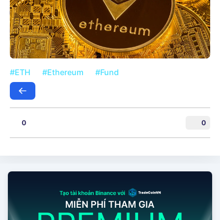
#ETH
#Ethereum
#Fund
0
0