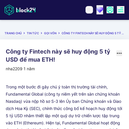
TRANG CHỦ
TIN TỨC
GỌI VỐN
CÔNG TY FINTECH NÀY SẼ HUY ĐỘNG 5 TỶ USD ĐỂ MUA ETH!
Công ty Fintech này sẽ huy động 5 tỷ
USD để mua ETH!
nha2209
1 năm
Trong một bước đi gây chú ý toàn thị trường tài chính,
Fundamental Global (công ty niêm yết trên sàn chứng khoán
Nasdaq) vừa nộp hồ sơ S-3 lên Ủy ban Chứng khoán và Giao
dịch Hoa Kỳ (SEC), chính thức công bố kế hoạch huy động tới
5 tỷ USD nhằm thiết lập một quỹ dự trữ chiến lược tập trung
vào ETH (Ethereum). Hiện tại, Fundamental Global hoạt động