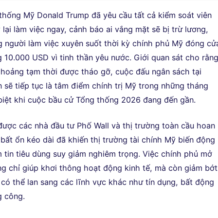
thống Mỹ Donald Trump đã yêu cầu tất cả kiểm soát viên
lại làm việc ngay, cảnh báo ai vắng mặt sẽ bị trừ lương,
g người làm việc xuyên suốt thời kỳ chính phủ Mỹ đóng cử
 10.000 USD vì tinh thần yêu nước. Giới quan sát cho rằn
hoảng tạm thời được tháo gỡ, cuộc đấu ngân sách tại
 sẽ tiếp tục là tâm điểm chính trị Mỹ trong những tháng
biệt khi cuộc bầu cử Tổng thống 2026 đang đến gần.
được các nhà đầu tư Phố Wall và thị trường toàn cầu hoan
bất ổn kéo dài đã khiến thị trường tài chính Mỹ biến động
 tin tiêu dùng suy giảm nghiêm trọng. Việc chính phủ mở
ông chỉ giúp khơi thông hoạt động kinh tế, mà còn giảm bớt
 có thể lan sang các lĩnh vực khác như tín dụng, bất động
g công.