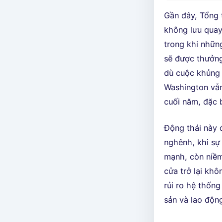
Gần đây, Tổng 
không lưu quay 
trong khi nhữn
sẽ được thưởng
dù cuộc khủng 
Washington vẫn
cuối năm, đặc 
Động thái này 
nghênh, khi sự 
mạnh, còn niềm
cửa trở lại kh
rủi ro hệ thống
sản và lao độn