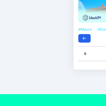
#Macro
#Do
0