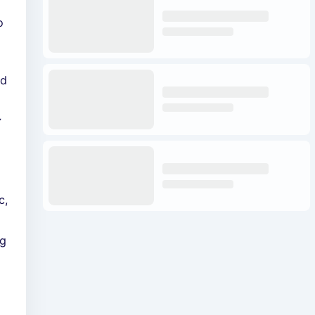
o
ld
ừ
c,
ng