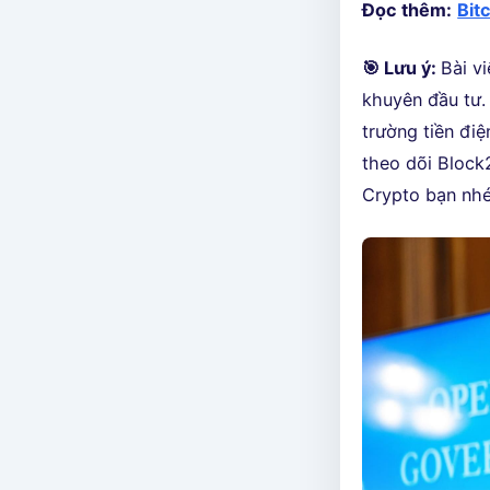
Đọc thêm:
Bit
🎯 Lưu ý:
Bài v
khuyên đầu tư. 
trường tiền điệ
theo dõi Block2
Crypto bạn nhé