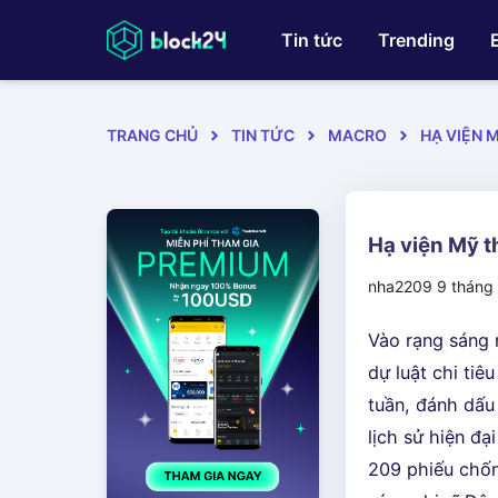
Tin tức
Trending
TRANG CHỦ
TIN TỨC
MACRO
HẠ VIỆN 
Hạ viện Mỹ t
nha2209
9 tháng
Vào rạng sáng 
dự luật chi ti
tuần, đánh dấu
lịch sử hiện đ
209 phiếu chốn