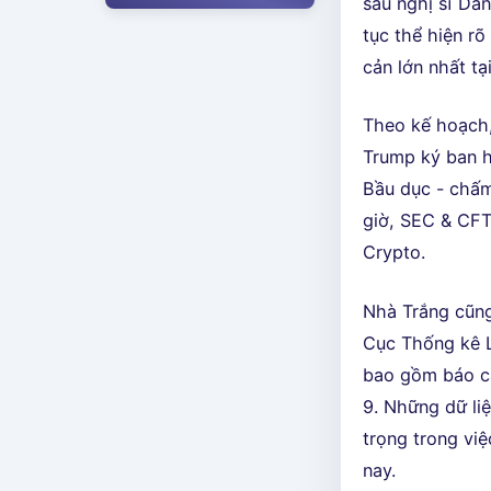
sáu nghị sĩ Dân
tục thể hiện rõ
cản lớn nhất tạ
Theo kế hoạch,
Trump ký ban h
Bầu dục - chấm
giờ, SEC & CFT
Crypto.
Nhà Trắng cũng
Cục Thống kê La
bao gồm báo cá
9. Những dữ li
trọng trong vi
nay.