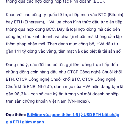
thông qua các hợp đồng hợp tác kinh doanh (BCC).
Khác với các công ty quốc tế trực tiếp mua vào BTC (Bitcoin)
hay ETH (Ethereum), HVA lựa chọn hình thức đầu tư gián tiếp
thông qua hợp đồng BCC. Đây là loại hợp đồng mà các bên
cùng hợp tác kinh doanh và chia lợi nhuận mà không cần lập
thêm pháp nhân mới. Theo danh mục công bố, HVA đầu tư
gần 141 tỷ đồng vào vàng, tiền mặt và đặc biệt là tài sản số.
Đáng chú ý, các đối tác có tên gợi liên tưởng trực tiếp đến
những đồng coin hàng đầu như CTCP Công nghệ Chuỗi khối
ETH, CTCP Công nghệ Chuỗi khối BTC, CTCP Công nghệ
Chuỗi khối BNB. Nhờ đó, danh mục của HVA hiện đang tạm lãi
gần 98,3% - con số cực kỳ ấn tượng với một doanh nghiệp
trên sàn chứng khoán Việt Nam (VN-Index).
Đọc thêm:
BitMine vừa gom thêm 1.6 tỷ USD ETH bất chấp
giá ETH giảm mạnh