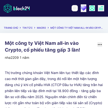
TRANG CHỦ
TIN TỨC
MACRO
MỘT CÔNG TY VIỆT NAM ALL-IN VÀO CRYPTO, CỔ PHIẾU TĂNG GẤP 3 LẦN!
Một công ty Việt Nam all-in vào
Crypto, cổ phiếu tăng gấp 3 lần!
nha2209
1 năm
Thị trường chứng khoán Việt Nam liên tục thiết lập các đỉnh
cao mới thời gian gần đây, trong đó nổi lên một hiện tượng
đáng chú ý khi cổ phiếu HVA (CTCP Đầu tư HVA) tăng trần hai
phiên liên tiếp và lập đỉnh mới tại 18.900 đồng - tăng gấp ba
lần so với đầu năm 2025. Nguyên nhân chính đến từ chiến
lược rót gần như toàn bộ vốn gián tiếp vào tài sản số (Crypto)