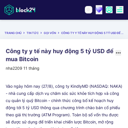
TRANG CHỦ
TIN TỨC
GỌI VỐN
CÔNG TY Y TẾ NÀY HUY ĐỘNG 5 TỶ USD ĐỂ MUA BITCOIN
Công ty y tế này huy động 5 tỷ USD để
mua Bitcoin
nha2209
11 tháng
Vào ngày hôm nay (27/8), công ty KindlyMD (NASDAQ: NAKA)
- nhà cung cấp dịch vụ chăm sóc sức khỏe tích hợp và công
cụ quản lý quỹ Bitcoin - chính thức công bố kế hoạch huy
động tới 5 tỷ USD thông qua chương trình chào bán cổ phiếu
theo giá thị trường (ATM Program). Toàn bộ số vốn thu được
sẽ được sử dụng để triển khai chiến lược Bitcoin, mở rộng