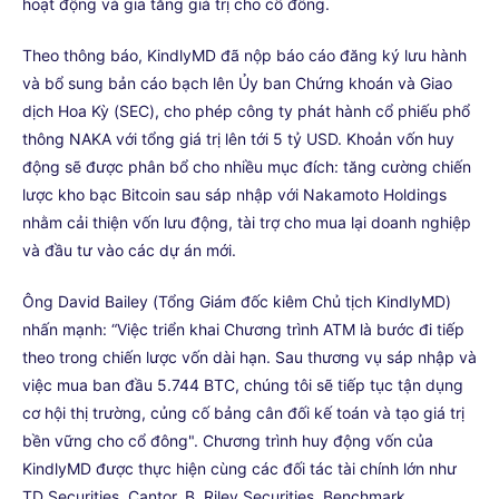
hoạt động và gia tăng giá trị cho cổ đông.
Theo thông báo, KindlyMD đã nộp báo cáo đăng ký lưu hành
và bổ sung bản cáo bạch lên Ủy ban Chứng khoán và Giao
dịch Hoa Kỳ (SEC), cho phép công ty phát hành cổ phiếu phổ
thông NAKA với tổng giá trị lên tới 5 tỷ USD. Khoản vốn huy
động sẽ được phân bổ cho nhiều mục đích: tăng cường chiến
lược kho bạc Bitcoin sau sáp nhập với Nakamoto Holdings
nhằm cải thiện vốn lưu động, tài trợ cho mua lại doanh nghiệp
và đầu tư vào các dự án mới.
Ông David Bailey (Tổng Giám đốc kiêm Chủ tịch KindlyMD)
nhấn mạnh: “Việc triển khai Chương trình ATM là bước đi tiếp
theo trong chiến lược vốn dài hạn. Sau thương vụ sáp nhập và
việc mua ban đầu 5.744 BTC, chúng tôi sẽ tiếp tục tận dụng
cơ hội thị trường, củng cố bảng cân đối kế toán và tạo giá trị
bền vững cho cổ đông". Chương trình huy động vốn của
KindlyMD được thực hiện cùng các đối tác tài chính lớn như
TD Securities, Cantor, B. Riley Securities, Benchmark