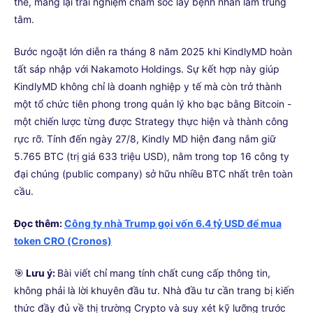
thế, mang lại trải nghiệm chăm sóc lấy bệnh nhân làm trung
tâm.
Bước ngoặt lớn diễn ra tháng 8 năm 2025 khi KindlyMD hoàn
tất sáp nhập với Nakamoto Holdings. Sự kết hợp này giúp
KindlyMD không chỉ là doanh nghiệp y tế mà còn trở thành
một tổ chức tiên phong trong quản lý kho bạc bằng Bitcoin -
một chiến lược từng được Strategy thực hiện và thành công
rực rỡ. Tính đến ngày 27/8, Kindly MD hiện đang nắm giữ
5.765 BTC (trị giá 633 triệu USD), nằm trong top 16 công ty
đại chúng (public company) sở hữu nhiều BTC nhất trên toàn
cầu.
Đọc thêm:
Công ty nhà Trump gọi vốn 6.4 tỷ USD để mua
token CRO (Cronos)
🎯
Lưu ý:
Bài viết chỉ mang tính chất cung cấp thông tin,
không phải là lời khuyên đầu tư. Nhà đầu tư cần trang bị kiến
thức đầy đủ về thị trường Crypto và suy xét kỹ lưỡng trước