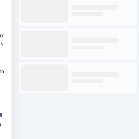
g
dự
uệ
nh
đã
ộ