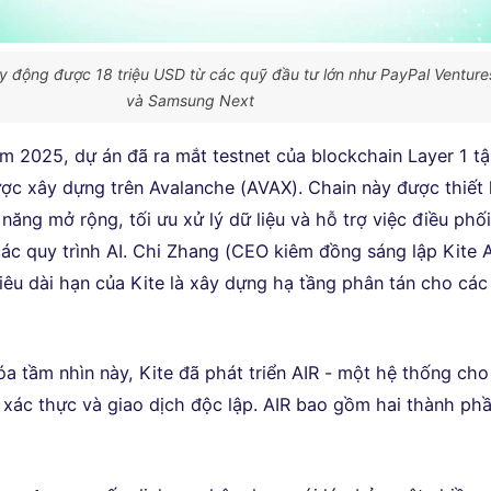
uy động được 18 triệu USD từ các quỹ đầu tư lớn như PayPal Venture
và Samsung Next
m 2025, dự án đã ra mắt testnet của blockchain Layer 1 t
ược xây dựng trên Avalanche (AVAX). Chain này được thiết
ăng mở rộng, tối ưu xử lý dữ liệu và hỗ trợ việc điều phố
các quy trình AI. Chi Zhang (CEO kiêm đồng sáng lập Kite A
tiêu dài hạn của Kite là xây dựng hạ tầng phân tán cho các
óa tầm nhìn này, Kite đã phát triển AIR - một hệ thống cho
 xác thực và giao dịch độc lập. AIR bao gồm hai thành ph