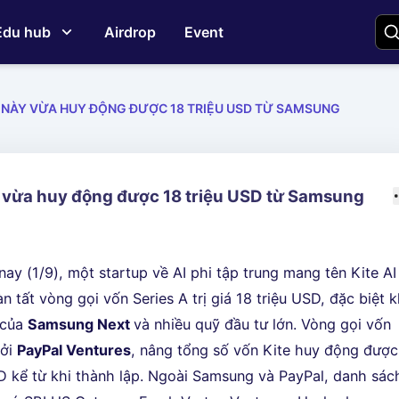
Edu hub
Airdrop
Event
I NÀY VỪA HUY ĐỘNG ĐƯỢC 18 TRIỆU USD TỪ SAMSUNG
y vừa huy động được 18 triệu USD từ Samsung
g
ay (1/9), một startup về AI phi tập trung mang tên Kite AI
 tất vòng gọi vốn Series A trị giá 18 triệu USD, đặc biệt k
 của
Samsung Next
và nhiều quỹ đầu tư lớn. Vòng gọi vốn
bởi
PayPal Ventures
, nâng tổng số vốn Kite huy động được
SD kể từ khi thành lập. Ngoài Samsung và PayPal, danh sác