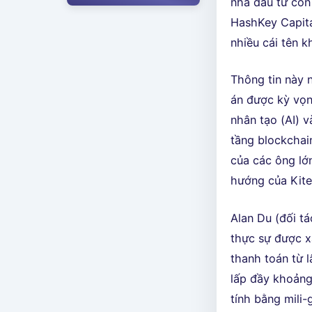
nhà đầu tư còn
HashKey Capita
nhiều cái tên k
Thông tin này 
án được kỳ vọn
nhân tạo (AI) 
tầng blockchai
của các ông lớ
hướng của Kit
Alan Du (đối tá
thực sự được x
thanh toán từ l
lấp đầy khoảng
tính bằng mili-