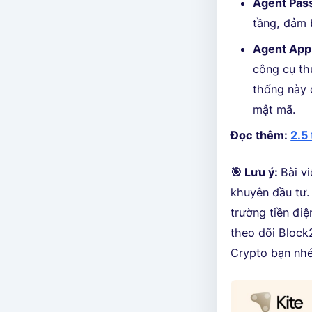
Agent Pas
tầng, đảm 
Agent App
công cụ th
thống này 
mật mã.
Đọc thêm:
2.5
🎯 Lưu ý:
Bài v
khuyên đầu tư. 
trường tiền điệ
theo dõi Block2
Crypto bạn nhé