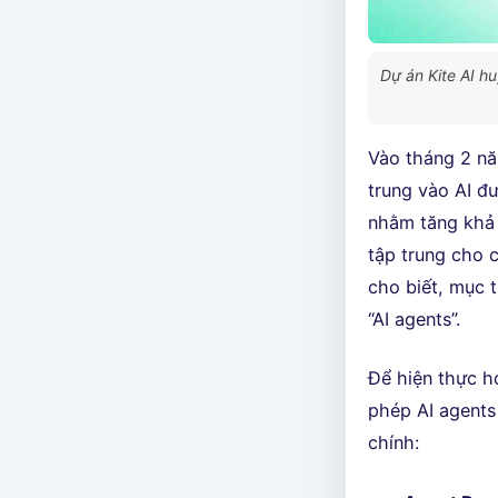
Dự án Kite AI h
Vào tháng 2 nă
trung vào AI đ
nhằm tăng khả n
tập trung cho 
cho biết, mục 
“AI agents”.
Để hiện thực h
phép AI agents
chính: