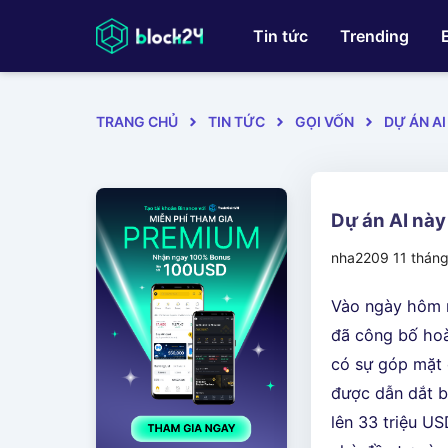
Tin tức
Trending
TRANG CHỦ
TIN TỨC
GỌI VỐN
DỰ ÁN A
Dự án AI nà
nha2209
11 thán
Vào ngày hôm n
đã công bố hoàn
có sự góp mặt
được dẫn dắt 
lên 33 triệu U