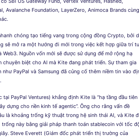
 có SBI US Gateway Fund, Vertex Ventures, Hashed,
l, Avalanche Foundation, LayerZero, Animoca Brands cùn
hác.
nhanh chóng tạo tiếng vang trong cộng đồng Crypto, bởi 
g sẽ mở ra một hướng đi mới trong việc kết hợp giữa trí t
và Web3. Nguồn vốn mới sẽ được sử dụng để mở rộng hạ
n chuyên biệt cho AI mà Kite đang phát triển. Sự tham gia
n như PayPal và Samsung đã củng cố thêm niềm tin vào đị
e.
c tại PayPal Ventures) khẳng định Kite là “hạ tầng đầu tiên
ây dựng cho nền kinh tế agentic”. Ông cho rằng vấn đề
âu là khoảng trống kỹ thuật trong hệ sinh thái AI, và Kite 
 trống này bằng giải pháp thanh toán stablecoin với tốc đ
giây. Steve Everett (Giám đốc phát triển thị trường của