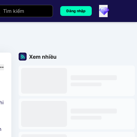
Đăng nhập
Xem nhiều
hi
h