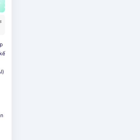
s
ập
 kế
i
I)
ần