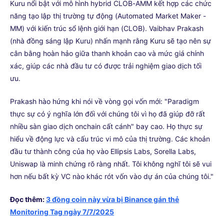
Kuru nổi bật với mô hình hybrid CLOB-AMM kết hợp các chức
năng tạo lập thị trường tự động (Automated Market Maker -
MM) với kiến trúc sổ lệnh giới hạn (CLOB). Vaibhav Prakash
(nhà đồng sáng lập Kuru) nhấn mạnh rằng Kuru sẽ tạo nên sự
cân bằng hoàn hảo giữa thanh khoản cao và mức giá chính
xác, giúp các nhà đầu tư có được trải nghiệm giao dịch tối
ưu.
Prakash hào hứng khi nói về vòng gọi vốn mới: "Paradigm
thực sự có ý nghĩa lớn đối với chúng tôi vì họ đã giúp đỡ rất
nhiều sàn giao dịch onchain cất cánh" bay cao. Họ thực sự
hiểu về động lực và cấu trúc vi mô của thị trường. Các khoản
đầu tư thành công của họ vào Ellipsis Labs, Sorella Labs,
Uniswap là minh chứng rõ ràng nhất. Tôi không nghĩ tôi sẽ vui
hơn nếu bất kỳ VC nào khác rót vốn vào dự án của chúng tôi."
Đọc thêm:
3 đồng coin này vừa bị Binance gán thẻ
Monitoring Tag ngày 7/7/2025