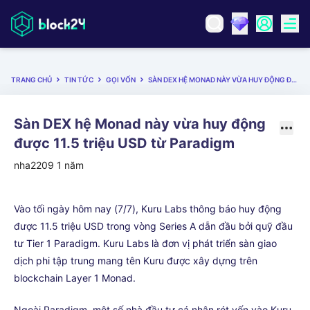
TRANG CHỦ
TIN TỨC
GỌI VỐN
SÀN DEX HỆ MONAD NÀY VỪA HUY ĐỘNG ĐƯỢC 11.5 TRIỆU USD TỪ PARADIGM
Sàn DEX hệ Monad này vừa huy động
được 11.5 triệu USD từ Paradigm
nha2209
1 năm
Vào tối ngày hôm nay (7/7), Kuru Labs thông báo huy động
được 11.5 triệu USD trong vòng Series A dẫn đầu bởi quỹ đầu
tư Tier 1 Paradigm. Kuru Labs là đơn vị phát triển sàn giao
dịch phi tập trung mang tên Kuru được xây dựng trên
blockchain Layer 1 Monad.
Ngoài Paradigm, một số nhà đầu tư cá nhân rót vốn vào Kuru