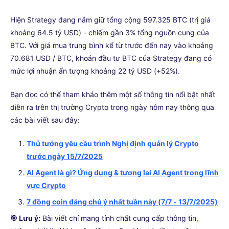
Hiện Strategy đang nắm giữ tổng cộng 597.325 BTC (trị giá
khoảng 64.5 tỷ USD) - chiếm gần 3% tổng nguồn cung của
BTC. Với giá mua trung bình kể từ trước đến nay vào khoảng
70.681 USD / BTC, khoản đầu tư BTC của Strategy đang có
mức lợi nhuận ấn tượng khoảng 22 tỷ USD (+52%).
Bạn đọc có thể tham khảo thêm một số thông tin nổi bật nhất
diễn ra trên thị trường Crypto trong ngày hôm nay thông qua
các bài viết sau đây:
Thủ tướng yêu cầu trình Nghị định quản lý Crypto
trước ngày 15/7/2025
AI Agent là gì? Ứng dụng & tương lai AI Agent trong lĩnh
vực Crypto
7 đồng coin đáng chú ý nhất tuần này (7/7 - 13/7/2025)
🎯 Lưu ý:
Bài viết chỉ mang tính chất cung cấp thông tin,