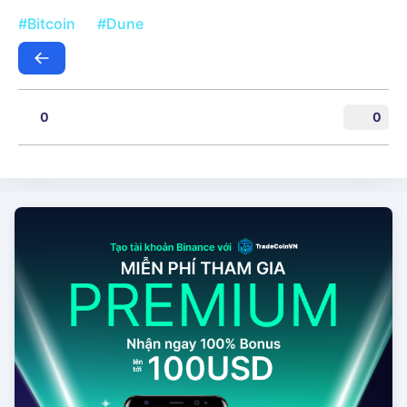
#Bitcoin
#Dune
0
0