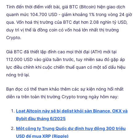
Tính đến thời điểm viết bài, giá BTC (Bitcoin) hiện giao dịch
quanh mức 104.700 USD - giảm khoảng 1% trong vòng 24 giờ
qua. Vốn hoá thị trường của BTC đạt hơn 2.08 nghìn tỷ USD,
duy trì vị thế là đồng coin có vốn hoá lớn nhất thị trường
Crypto.
Giá BTC đã thiết lập đỉnh cao mọi thời đại (ATH) mới tại
112.000 USD vào giữa tuần trước, tuy nhiên sau đó gặp áp
lực điều chỉnh khi cuộc chiến thuế quan có một số dấu hiệu
nóng trở lại.
Bạn đọc có thể tham khảo thêm các sự kiện nóng hổi nhất
diễn ra trên toàn thị trường Crypto trong ngày hôm nay:
Loạt Altcoin này sẽ bị delist khỏi sàn Binance, OKX và
Bybit đầu tháng 6/2025
Một công ty Trung Quốc dự định huy động 300 triệu
USD để mua XRP (Ripple)