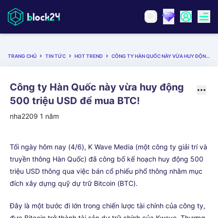
TRANG CHỦ
TIN TỨC
HOT TREND
CÔNG TY HÀN QUỐC NÀY VỪA HUY ĐỘNG 500 TRIỆU USD ĐỂ MUA BTC!
Công ty Hàn Quốc này vừa huy động
500 triệu USD để mua BTC!
nha2209
1 năm
Tối ngày hôm nay (4/6), K Wave Media (một công ty giải trí và
truyền thông Hàn Quốc) đã công bố kế hoạch huy động 500
triệu USD thông qua việc bán cổ phiếu phổ thông nhằm mục
đích xây dựng quỹ dự trữ Bitcoin (BTC).
Đây là một bước đi lớn trong chiến lược tài chính của công ty,
đưa Bitcoin trở thành tài sản dự trữ chính của Kwave. Thương