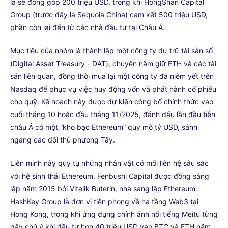
là sẽ đóng góp 200 triệu USD, trong khi HongShan Capital
Group (trước đây là Sequoia China) cam kết 500 triệu USD,
phần còn lại đến từ các nhà đầu tư tại Châu Á.
Mục tiêu của nhóm là thành lập một công ty dự trữ tài sản số
(Digital Asset Treasury - DAT), chuyên nắm giữ ETH và các tài
sản liên quan, đồng thời mua lại một công ty đã niêm yết trên
Nasdaq để phục vụ việc huy động vốn và phát hành cổ phiếu
cho quỹ. Kế hoạch này được dự kiến công bố chính thức vào
cuối tháng 10 hoặc đầu tháng 11/2025, đánh dấu lần đầu tiên
châu Á có một “kho bạc Ethereum” quy mô tỷ USD, sánh
ngang các đối thủ phương Tây.
Liên minh này quy tụ những nhân vật có mối liên hệ sâu sắc
với hệ sinh thái Ethereum. Fenbushi Capital được đồng sáng
lập năm 2015 bởi Vitalik Buterin, nhà sáng lập Ethereum.
HashKey Group là đơn vị tiên phong về hạ tầng Web3 tại
Hong Kong, trong khi ứng dụng chỉnh ảnh nổi tiếng Meitu từng
gây chú ý khi đầu tư hơn 40 triệu USD vào BTC và ETH năm