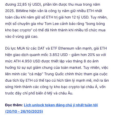
đương 22,85 tỷ USD), phần lớn được thu mua trong năm
2025. BitMine hiện vẫn là công ty nắm giữ nhiều ETH nhất
toàn cầu khi nắm giữ số ETH trị giá hơn 12 tỷ USD. Tuy nhiên,
một số chuyên gia như Tom Lee cảnh báo rằng “bong bóng
kho bạc crypto” có thể đã hình thành khi nhiều tổ chức mua
vào ở vùng giá cao.
Dù lực MUA từ các DAT và ETF Ethereum vẫn mạnh, giá ETH
hiện giao dịch quanh mốc 3.852 USD - giảm hơn 20% so với
mức ATH 4.950 USD được thiết lập vào tháng 8 do ảnh
hưởng từ sự sụt giảm chung của toàn market. Tuy nhiên, việc
liên minh các “cá mập” Trung Quốc chính thức tham gia cuộc
đua tích lũy ETH có thể tạo cú hích tâm lý mạnh mẽ, mở ra làn
sóng hình thành các công ty kho bạc crypto tại châu Á, vốn
trước đây chỉ phổ biến ở Mỹ và châu Âu.
Đọc thêm:
Lịch unlock token đáng chú ý nhất tuần tới
(20/10 - 26/10/2025)