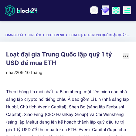
TRANG CHỦ
TIN TỨC
HOT TREND
LOẠT ĐẠI GIA TRUNG QUỐC LẬP QUỸ 1 TỶ USD ĐỂ MUA ETH
Loạt đại gia Trung Quốc lập quỹ 1 tỷ
USD để mua ETH
nha2209
10 tháng
Theo thông tin mới nhất từ Bloomberg, một liên minh các nhà
sáng lập crypto nổi tiếng châu Á bao gồm Li Lin (nhà sáng lập
Huobi, Chủ tịch Avenir Capital), Shen Bo (sáng lập Fenbushi
Capital), Xiao Feng (CEO HashKey Group) và Cai Wensheng
(sáng lập Meitu) đang lên kế hoạch thành lập quỹ đầu tư trị
giá 1 tỷ USD để thu mua token ETH. Avenir Capital được cho