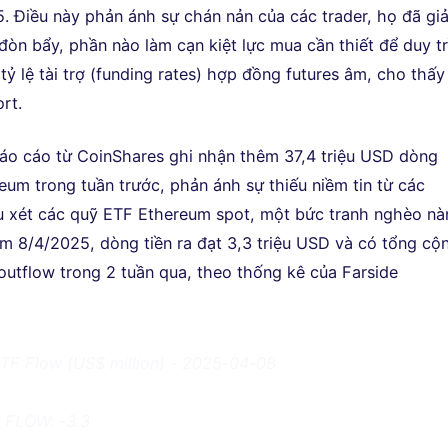
. Điều này phản ánh sự chán nản của các trader, họ đã gi
đòn bẩy, phần nào làm cạn kiệt lực mua cần thiết để duy tr
 tỷ lệ tài trợ (funding rates) hợp đồng futures âm, cho thấy
ort.
áo cáo từ CoinShares ghi nhận thêm 37,4 triệu USD dòng
reum trong tuần trước, phản ánh sự thiếu niềm tin từ các
 xét các quỹ ETF Ethereum spot, một bức tranh nghèo nà
 8/4/2025, dòng tiền ra đạt 3,3 triệu USD và có tổng cộ
 outflow trong 2 tuần qua, theo thống kê của Farside
TF Flow (US$ million) - 2025-04-08
 FLOW: -3.3