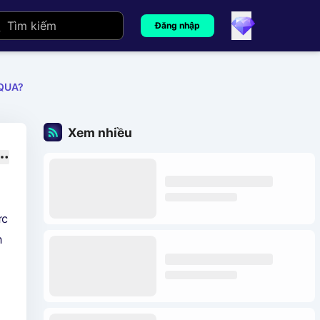
Đăng nhập
 QUA?
Xem nhiều
ức
n