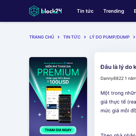
Tin tức
Trending
TRANG CHỦ
TIN TỨC
LÝ DO PUMP/DUMP
Đâu là lý do 
Danny8822
1 nă
Một trong nhữ
giá thực tế (rea
mức giá mỗi đồ
Theo nhà phân t