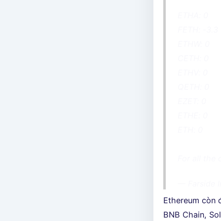
ETHA: 0
FETH: -3.3
ETHW: 0
CETH: 0
ETHV: 0
QETH: 0
EZET: 0
ETHE: 0
ETH: 0
For all the 
— Farside 
Ethereum còn đ
BNB Chain, Sol