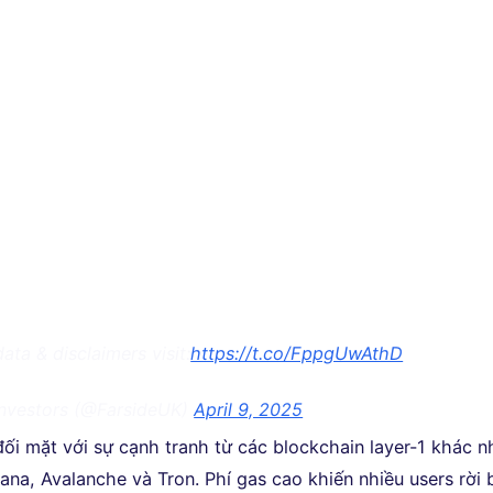
data & disclaimers visit:
https://t.co/FppgUwAthD
Investors (@FarsideUK)
April 9, 2025
ối mặt với sự cạnh tranh từ các blockchain layer-1 khác n
ana, Avalanche và Tron. Phí gas cao khiến nhiều users rời 