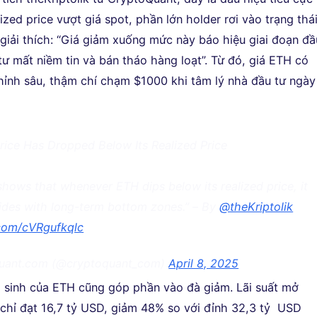
alized price vượt giá spot, phần lớn holder rơi vào trạng thá
k giải thích: “Giá giảm xuống mức này báo hiệu giai đoạn đầ
tư mất niềm tin và bán tháo hàng loạt”. Từ đó, giá ETH có
hỉnh sâu, thậm chí chạm $1000 khi tâm lý nhà đầu tư ngày
rice Has Dropped Below Its Realized Price
shows that whenever ETH dips below its realized price, it
ides with long-term bottom zones.” – By
@theKriptolik
.com/cVRgufkqlc
uant.com (@cryptoquant_com)
April 8, 2025
i sinh của ETH cũng góp phần vào đà giảm. Lãi suất mở
) chỉ đạt 16,7 tỷ USD, giảm 48% so với đỉnh 32,3 tỷ USD