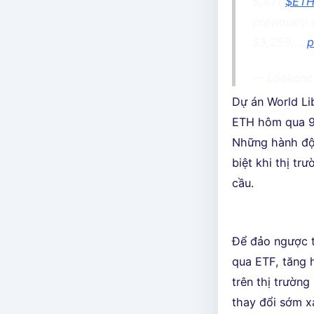
5,471
$ET
previously
$3,259,…
p
— Lookonc
Dự án World Li
ETH hôm qua 9/
Những hành độn
biệt khi thị tr
cầu.
Để đảo ngược tì
qua ETF, tăng 
trên thị trường
thay đổi sớm x