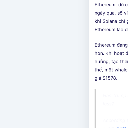
Ethereum, dù c
ngày qua, số v
khi Solana chỉ
Ethereum lao d
Ethereum đang 
hơn. Khi hoạt đ
hưởng, tạo thê
thể, một whale
giá $1578.
Has Trump'
loss?
According t