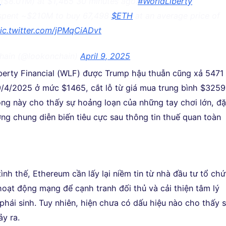
H
($8.01M) at $1,465 30 minutes ago.
#WorldLiberty
 spent ~$210M to buy 67,498
$ETH
at an average price of
ic.twitter.com/jPMqCiADvt
hain (@lookonchain)
April 9, 2025
berty Financial (WLF) được Trump hậu thuẫn cũng xả 5471
4/2025 ở mức $1465, cắt lỗ từ giá mua trung bình $3259
g này cho thấy sự hoảng loạn của những tay chơi lớn, đ
ường chung diễn biến tiêu cực sau thông tin thuế quan toàn
nh thế, Ethereum cần lấy lại niềm tin từ nhà đầu tư tổ ch
hoạt động mạng để cạnh tranh đối thủ và cải thiện tâm lý
 phái sinh. Tuy nhiên, hiện chưa có dấu hiệu nào cho thấy 
ảy ra.