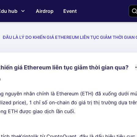
Edu hub
Airdrop
Event
ĐÂU LÀ LÝ DO KHIẾN GIÁ ETHEREUM LIÊN TỤC GIẢM THỜI GIAN
khiến giá Ethereum liên tục giảm thời gian qua?
m
ng nguyên nhân chính là Ethereum (ETH) đã xuống dưới m
lized price), 1 chỉ số on-chain đo giá trị thị trường dựa trê
ng ETH được giao dịch lần cuối.
ích theKriptolik từ CryptoQuant, đây là dấu hiệu tiêu cực