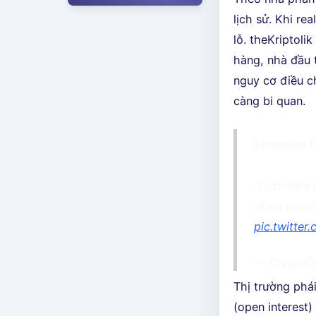
lịch sử. Khi re
lỗ. theKriptoli
hàng, nhà đầu 
nguy cơ điều c
càng bi quan.
Ethereum P
“Past data 
often coinc
pic.twitter
— CryptoQ
Thị trường phá
(open interest