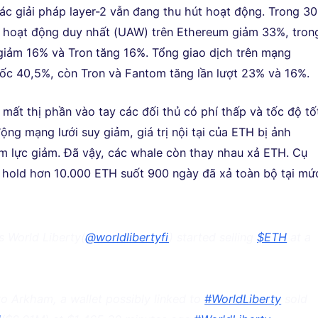
ác giải pháp layer-2 vẫn đang thu hút hoạt động. Trong 30
í hoạt động duy nhất (UAW) trên Ethereum giảm 33%, tron
 giảm 16% và Tron tăng 16%. Tổng giao dịch trên mạng
ốc 40,5%, còn Tron và Fantom tăng lần lượt 23% và 16%.
mất thị phần vào tay các đối thủ có phí thấp và tốc độ tố
ộng mạng lưới suy giảm, giá trị nội tại của ETH bị ảnh
m lực giảm. Đã vậy, các whale còn thay nhau xả ETH. Cụ
 hold hơn 10.000 ETH suốt 900 ngày đã xả toàn bộ tại mứ
s World Liberty(
@worldlibertyfi
) started selling
$ETH
at a
o Arkham, a wallet possibly linked to
#WorldLiberty
sold