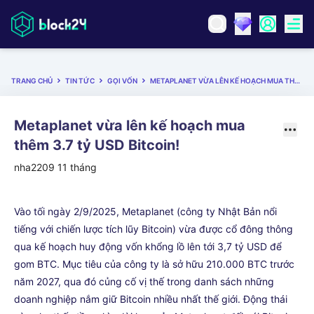
TRANG CHỦ
TIN TỨC
GỌI VỐN
METAPLANET VỪA LÊN KẾ HOẠCH MUA THÊM 3.7 TỶ USD BITCOIN!
Metaplanet vừa lên kế hoạch mua
thêm 3.7 tỷ USD Bitcoin!
nha2209
11 tháng
Vào tối ngày 2/9/2025, Metaplanet (công ty Nhật Bản nổi
tiếng với chiến lược tích lũy Bitcoin) vừa được cổ đông thông
qua kế hoạch huy động vốn khổng lồ lên tới 3,7 tỷ USD để
gom BTC. Mục tiêu của công ty là sở hữu 210.000 BTC trước
năm 2027, qua đó củng cố vị thế trong danh sách những
doanh nghiệp nắm giữ Bitcoin nhiều nhất thế giới. Động thái