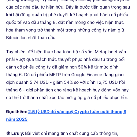
của các nhà đầu tư hiện hữu. Đây là bước tiến quan trọng sau
khi hội đồng quản trị phê duyệt kế hoạch phát hành cổ phiếu
quốc tế vào đầu tháng 8, đặt nền móng cho việc hiện thực
hóa tham vọng trở thành một trong những công ty nắm giữ
Bitcoin lớn nhất toàn cầu.
Tuy nhiên, để hiện thực hóa toàn bộ số vốn, Metaplanet vẫn
phải vượt qua thách thức thuyết phục nhà đầu tư trong bối
cảnh cổ phiếu công ty đã giảm hơn 50% kể từ mức đỉnh
tháng 6. Dù cổ phiếu METP trên Google Finance đang giao
dịch quanh 5,74 USD - giảm 54% so với đỉnh 12,75 USD hồi
tháng 6 - giới phân tích cho rằng kế hoạch huy động vốn này
có thể trở thành chất xúc tác mới giúp giá cổ phiếu phục hồi.
Đọc thêm:
2.5 tỷ USD đổ vào quỹ Crypto tuần cuối tháng 8
năm 2025
🎯 Lưu ý:
Bài viết chỉ mang tính chất cung cấp thông tin,