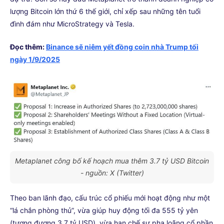
lượng Bitcoin lớn thứ 6 thế giới, chỉ xếp sau những tên tuổi
đình đám như MicroStrategy và Tesla.
Đọc thêm:
Binance sẽ niêm yết đồng coin nhà Trump tối
ngày 1/9/2025
Metaplanet công bố kế hoạch mua thêm 3.7 tỷ USD Bitcoin
- nguồn: X (Twitter)
Theo ban lãnh đạo, cấu trúc cổ phiếu mới hoạt động như một
“lá chắn phòng thủ”, vừa giúp huy động tối đa 555 tỷ yên
(tương đương 3,7 tỷ USD), vừa hạn chế sự pha loãng cổ phần