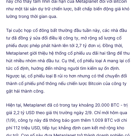
này cho thấy tầm nhìn dài hạn của Metaplanet đối với Bitcoin
như một tài sản dự trữ chiến lược, bất chấp biến động giá khó
lường trong thời gian qua.
Tại cuộc họp cổ đông bất thường đầu tuần này, các nhà đầu
tư đã đồng ý sửa đổi điều lệ công ty, mở rộng số lượng cổ
phiếu được phép phát hành lên tới 2,7 tỷ đơn vị. Đồng thời,
Metaplanet giới thiệu hệ thống cổ phiếu ưu đãi hai tầng để thu
hút nhiều nhóm nhà đầu tư. Cụ thể, cổ phiếu loại A mang lại cổ
tức cố định, hướng đến những người tìm kiếm sự ổn định.
Ngược lại, cổ phiếu loại B rủi ro hơn nhưng có thể chuyển đổi
thành cổ phiếu phổ thông nếu chiến lược Bitcoin của công ty
gặt hái thành công.
Hiện tại, Metaplanet đã có trong tay khoảng 20.000 BTC - trị
giá 2,2 tỷ USD theo giá thị trường ngày 2/9. Chỉ mới hôm qua
(1/9), công ty này đã thông báo gom thêm 1.009 BTC với chi
phí 112 triệu USD, tiếp tục khẳng định cam kết mở rộng kho
dự trữ. Con số này đưa Metaplanet trở thành doanh nghiệp có