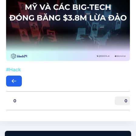
#Hack
0
0