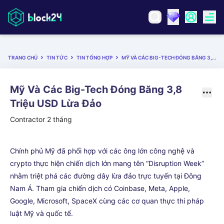
TRANG CHỦ
TIN TỨC
TIN TỔNG HỢP
MỸ VÀ CÁC BIG-TECH ĐÓNG BĂNG 3,8 TRIỆU USD LỪA ĐẢO
Mỹ Và Các Big-Tech Đóng Băng 3,8
Triệu USD Lừa Đảo
Contractor
2 tháng
Chính phủ Mỹ đã phối hợp với các ông lớn công nghệ và
crypto thực hiện chiến dịch lớn mang tên “Disruption Week”
nhằm triệt phá các đường dây lừa đảo trực tuyến tại Đông
Nam Á. Tham gia chiến dịch có Coinbase, Meta, Apple,
Google, Microsoft, SpaceX cùng các cơ quan thực thi pháp
luật Mỹ và quốc tế.