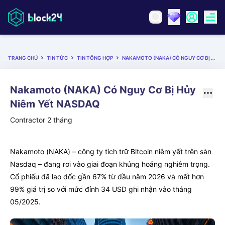
TRANG CHỦ
TIN TỨC
TIN TỔNG HỢP
NAKAMOTO (NAKA) CÓ NGUY CƠ BỊ HỦY NIÊM YẾT NASDAQ
Nakamoto (NAKA) Có Nguy Cơ Bị Hủy
Niêm Yết NASDAQ
Contractor
2 tháng
Nakamoto (NAKA) – công ty tích trữ Bitcoin niêm yết trên sàn
Nasdaq – đang rơi vào giai đoạn khủng hoảng nghiêm trọng.
Cổ phiếu đã lao dốc gần 67% từ đầu năm 2026 và mất hơn
99% giá trị so với mức đỉnh 34 USD ghi nhận vào tháng
05/2025.