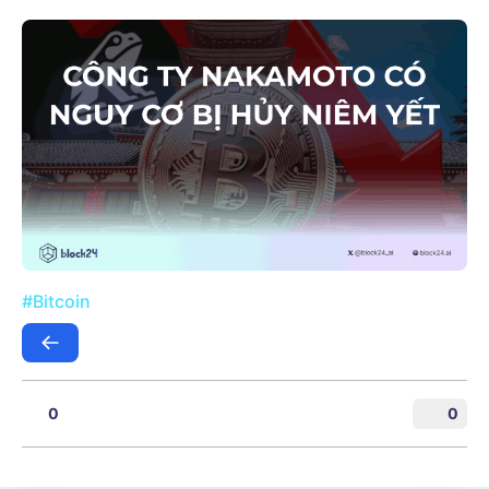
#Bitcoin
0
0