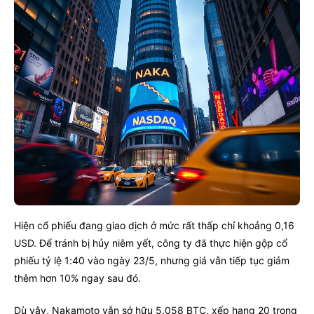
Hiện cổ phiếu đang giao dịch ở mức rất thấp chỉ khoảng 0,16
USD. Để tránh bị hủy niêm yết, công ty đã thực hiện gộp cổ
phiếu tỷ lệ 1:40 vào ngày 23/5, nhưng giá vẫn tiếp tục giảm
thêm hơn 10% ngay sau đó.
Dù vậy, Nakamoto vẫn sở hữu 5.058 BTC, xếp hạng 20 trong