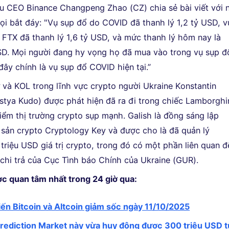
u CEO Binance Changpeng Zhao (CZ) chia sẻ bài viết với n
ọi bắt đáy: "Vụ sụp đổ do COVID đã thanh lý 1,2 tỷ USD, v
 FTX đã thanh lý 1,6 tỷ USD, và mức thanh lý hôm nay là
SD. Mọi người đang hy vọng họ đã mua vào trong vụ sụp đ
đây chính là vụ sụp đổ COVID hiện tại.”
 và KOL trong lĩnh vực crypto người Ukraine Konstantin
stya Kudo) được phát hiện đã ra đi trong chiếc Lamborghi
điểm thị trường crypto sụp mạnh. Galish là đồng sáng lập
i sản crypto Cryptology Key và được cho là đã quản lý
triệu USD giá trị crypto, trong đó có một phần liên quan đ
chi trả của Cục Tình báo Chính của Ukraine (GUR).
ợc quan tâm nhất trong 24 giờ qua:
hiến Bitcoin và Altcoin giảm sốc ngày 11/10/2025
rediction Market này vừa huy động được 300 triệu USD t