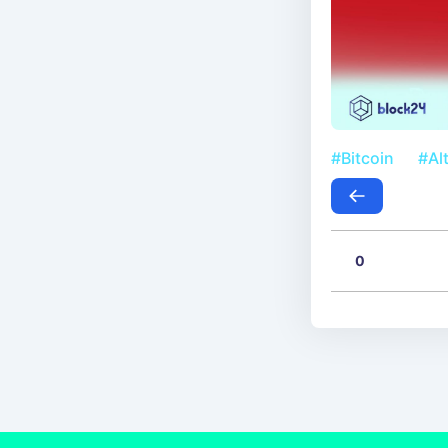
#Bitcoin
#Al
0