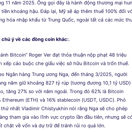
ng 11 năm 2025. Ông gọi đây là hành động thương mại hu
 tiền khoáng hậu. Đáp lại, Mỹ sẽ áp thêm thuế 100% đối vớ
ng hóa nhập khẩu từ Trung Quốc, ngoài tất cả các mức th
 chú ý về các đồng coin khác:
.
hánh Bitcoin” Roger Ver đạt thỏa thuận nộp phạt 48 triệu
 xếp cáo buộc che giấu việc sở hữu Bitcoin và trốn thuế.
eo Ngân hàng Trung ương Nga, đến tháng 3/2025, người
ng nắm giữ khoảng 827 tỷ rúp (tương đương 10,1 tỷ USD)
to, tăng 27% so với năm ngoái. Trong đó 62% là Bitcoin
 Ethereum (ETH) và 16% stablecoin (USDT, USDC). Phó
thứ nhất Vladimir Chistyukhin nói rằng Nga sẽ cho phép
àng tham gia vào lĩnh vực crypto lần đầu tiên, nhưng sẽ c
t chặt về vốn và dự trữ để tránh rủi ro quá lớn.