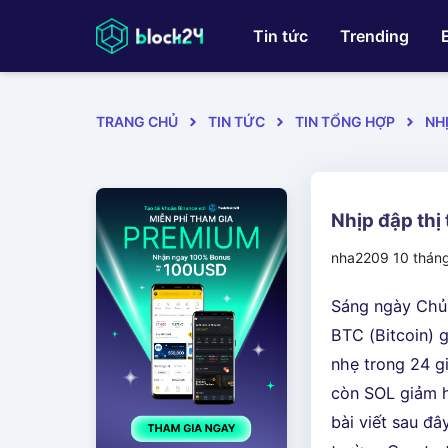
Tin tức
Trending
TRANG CHỦ
TIN TỨC
TIN TỔNG HỢP
NH
Nhịp đập th
nha2209
10 thán
Sáng ngày Chủ 
BTC (Bitcoin) 
nhẹ trong 24 g
còn SOL giảm h
bài viết sau đâ