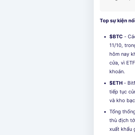
Top sự kiện nổi
$BTC
- Các
11/10, tro
hôm nay k
cửa, vì ET
khoán.
$ETH
- Bi
tiếp tục củ
và kho bạc 
Tổng thống
thù địch tớ
xuất khẩu 