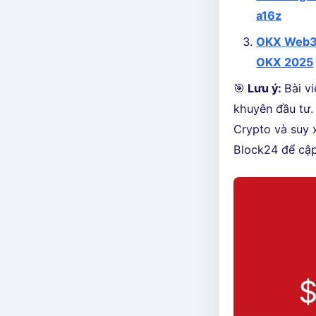
a16z
OKX Web3 W
OKX 2025
🎯
Lưu ý:
Bài v
khuyên đầu tư. 
Crypto và suy 
Block24 để cập