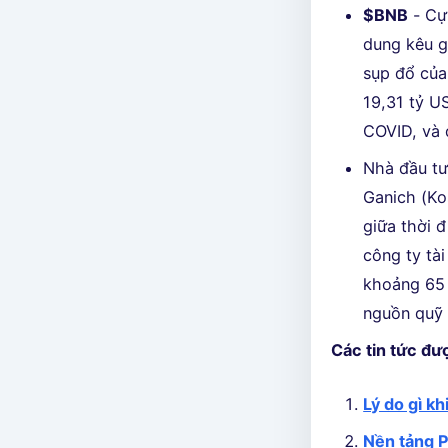
$BNB
- Cự
dung kêu g
sụp đổ của
19,31 tỷ U
COVID, và 
Nhà đầu tư
Ganich (Ko
giữa thời 
công ty tà
khoảng 65 
nguồn quỹ 
Các tin tức đư
Lý do gì k
Nền tảng P