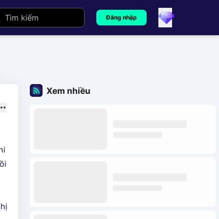
Đăng nhập
Xem nhiều
hi
ồi
hị