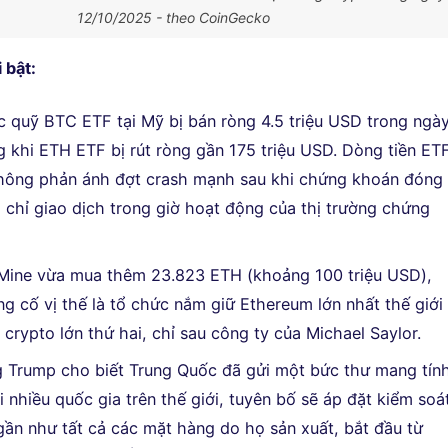
12/10/2025 - theo CoinGecko
 bật:
 quỹ BTC ETF tại Mỹ bị bán ròng 4.5 triệu USD trong ngà
ng khi ETH ETF bị rút ròng gần 175 triệu USD. Dòng tiền ET
hông phản ánh đợt crash mạnh sau khi chứng khoán đóng
F chỉ giao dịch trong giờ hoạt động của thị trường chứng
tMine vừa mua thêm 23.823 ETH (khoảng 100 triệu USD),
ng cố vị thế là tổ chức nắm giữ Ethereum lớn nhất thế giới
crypto lớn thứ hai, chỉ sau công ty của Michael Saylor.
 Trump cho biết Trung Quốc đã gửi một bức thư mang tín
i nhiều quốc gia trên thế giới, tuyên bố sẽ áp đặt kiểm soá
gần như tất cả các mặt hàng do họ sản xuất, bắt đầu từ