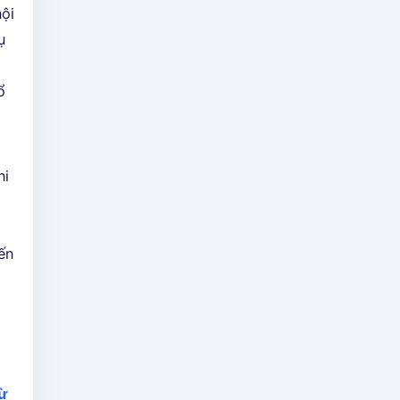
ội
ụ
ổ
ni
ến
ừ