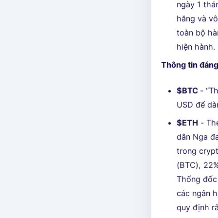
ngày 1 thá
hăng và vô
toàn bộ hà
hiện hành.
Thông tin đáng
$BTC
- “T
USD để dàn
$ETH
- Th
dân Nga đa
trong cryp
(BTC), 22%
Thống đốc 
các ngân h
quy định rấ