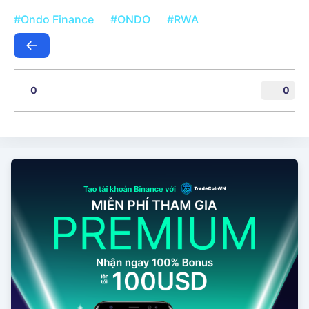
#Ondo Finance
#ONDO
#RWA
0
0