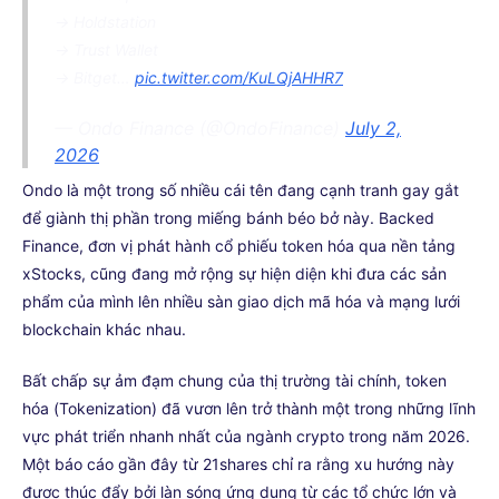
→ Holdstation
→ Trust Wallet
→ Bitget…
pic.twitter.com/KuLQjAHHR7
— Ondo Finance (@OndoFinance)
July 2,
2026
Ondo là một trong số nhiều cái tên đang cạnh tranh gay gắt
để giành thị phần trong miếng bánh béo bở này. Backed
Finance, đơn vị phát hành cổ phiếu token hóa qua nền tảng
xStocks, cũng đang mở rộng sự hiện diện khi đưa các sản
phẩm của mình lên nhiều sàn giao dịch mã hóa và mạng lưới
blockchain khác nhau.
Bất chấp sự ảm đạm chung của thị trường tài chính, token
hóa (Tokenization) đã vươn lên trở thành một trong những lĩnh
vực phát triển nhanh nhất của ngành crypto trong năm 2026.
Một báo cáo gần đây từ 21shares chỉ ra rằng xu hướng này
được thúc đẩy bởi làn sóng ứng dụng từ các tổ chức lớn và