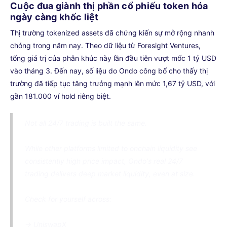
Cuộc đua giành thị phần cổ phiếu token hóa
ngày càng khốc liệt
Thị trường tokenized assets đã chứng kiến sự mở rộng nhanh
chóng trong năm nay. Theo dữ liệu từ Foresight Ventures,
tổng giá trị của phân khúc này lần đầu tiên vượt mốc 1 tỷ USD
vào tháng 3. Đến nay, số liệu do Ondo công bố cho thấy thị
trường đã tiếp tục tăng trưởng mạnh lên mức 1,67 tỷ USD, với
gần 181.000 ví hold riêng biệt.
Not all 24/7 trading is built the same.
While other platforms limited to onchain liquidity see
consistently high price impact, Ondo's real 24/7
trading delivers deep market liquidity, even at size.
Check for yourself across:
→ UniswapX