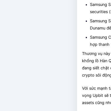
Samsung Se
securities 
Samsung SD
Dunamu để 
Samsung Ca
hợp thanh 
Thương vụ này 
khổng lồ Hàn Q
đang siết chặt
crypto sôi động
Với sức mạnh t
vọng Upbit sẽ 
assets cũng như