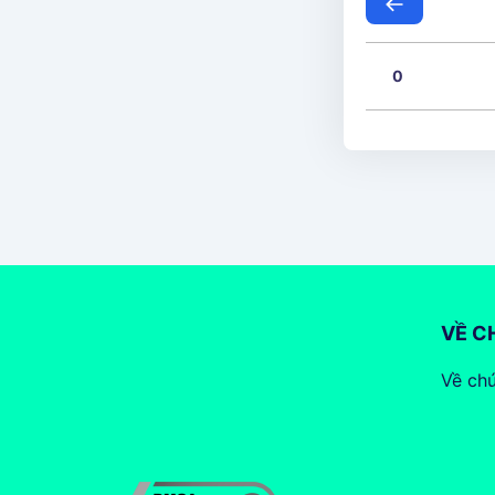
0
VỀ C
Về chú