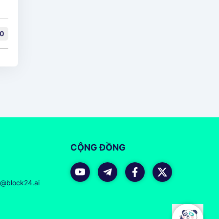
0
CỘNG ĐỒNG
r@block24.ai