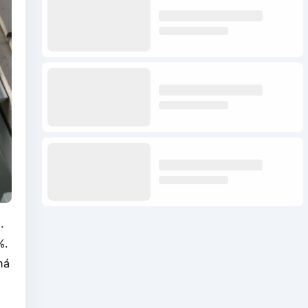
.
%.
há