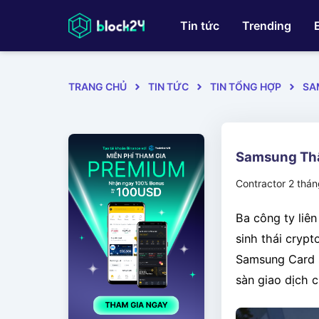
Tin tức
Trending
TRANG CHỦ
TIN TỨC
TIN TỔNG HỢP
SA
Samsung Thâ
Contractor
2 thá
Ba công ty liê
sinh thái cryp
Samsung Card 
sàn giao dịch c