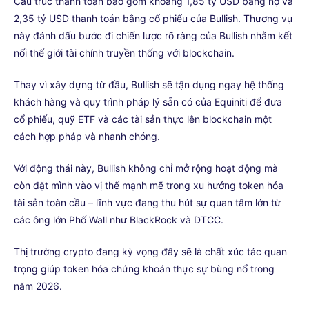
Cấu trúc thanh toán bao gồm khoảng 1,85 tỷ USD bằng nợ và
2,35 tỷ USD thanh toán bằng cổ phiếu của Bullish. Thương vụ
này đánh dấu bước đi chiến lược rõ ràng của Bullish nhằm kết
nối thế giới tài chính truyền thống với blockchain.
Thay vì xây dựng từ đầu, Bullish sẽ tận dụng ngay hệ thống
khách hàng và quy trình pháp lý sẵn có của Equiniti để đưa
cổ phiếu, quỹ ETF và các tài sản thực lên blockchain một
cách hợp pháp và nhanh chóng.
Với động thái này, Bullish không chỉ mở rộng hoạt động mà
còn đặt mình vào vị thế mạnh mẽ trong xu hướng token hóa
tài sản toàn cầu – lĩnh vực đang thu hút sự quan tâm lớn từ
các ông lớn Phố Wall như BlackRock và DTCC.
Thị trường crypto đang kỳ vọng đây sẽ là chất xúc tác quan
trọng giúp token hóa chứng khoán thực sự bùng nổ trong
năm 2026.