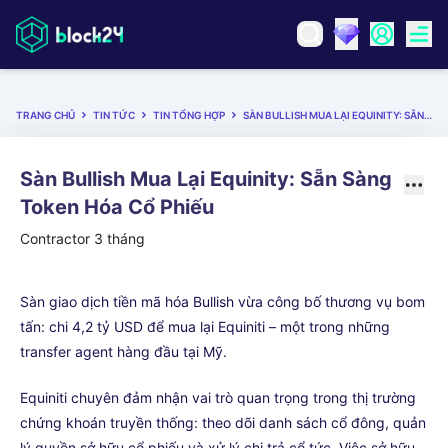
TRANG CHỦ
TIN TỨC
TIN TỔNG HỢP
SÀN BULLISH MUA LẠI EQUINITY: SẴN SÀNG TOKEN HÓA CỔ PHIẾU
Sàn Bullish Mua Lại Equinity: Sẵn Sàng
Token Hóa Cổ Phiếu
Contractor
3 tháng
Sàn giao dịch tiền mã hóa Bullish vừa công bố thương vụ bom
tấn: chi 4,2 tỷ USD để mua lại Equiniti – một trong những
transfer agent hàng đầu tại Mỹ.
Equiniti chuyên đảm nhận vai trò quan trọng trong thị trường
chứng khoán truyền thống: theo dõi danh sách cổ đông, quản
lý quyền sở hữu cổ phiếu và xử lý chi trả cổ tức. Việc sở hữu