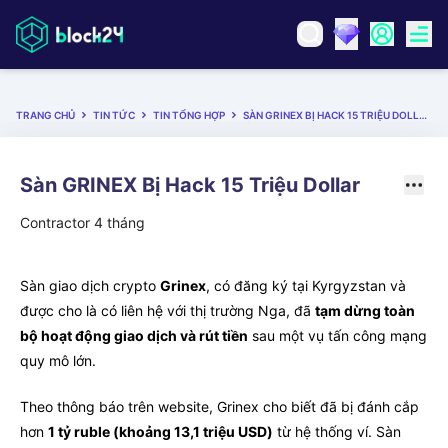
TRANG CHỦ
TIN TỨC
TIN TỔNG HỢP
SÀN GRINEX BỊ HACK 15 TRIỆU DOLLAR
Sàn GRINEX Bị Hack 15 Triệu Dollar
Contractor
4 tháng
Sàn giao dịch crypto
Grinex
, có đăng ký tại Kyrgyzstan và
được cho là có liên hệ với thị trường Nga, đã
tạm dừng toàn
bộ hoạt động giao dịch và rút tiền
sau một vụ tấn công mạng
quy mô lớn.
Theo thông báo trên website, Grinex cho biết đã bị đánh cắp
hơn
1 tỷ ruble (khoảng 13,1 triệu USD)
từ hệ thống ví. Sàn