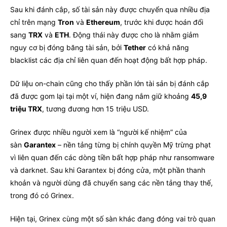
Sau khi đánh cắp, số tài sản này được chuyển qua nhiều địa
chỉ trên mạng
Tron
và
Ethereum
, trước khi được hoán đổi
sang
TRX
và
ETH
. Động thái này được cho là nhằm giảm
nguy cơ bị đóng băng tài sản, bởi
Tether
có khả năng
blacklist các địa chỉ liên quan đến hoạt động bất hợp pháp.
Dữ liệu on-chain cũng cho thấy phần lớn tài sản bị đánh cắp
đã được gom lại tại một ví, hiện đang nắm giữ khoảng
45,9
triệu TRX
, tương đương hơn 15 triệu USD.
Grinex được nhiều người xem là “người kế nhiệm” của
sàn
Garantex
– nền tảng từng bị chính quyền Mỹ trừng phạt
vì liên quan đến các dòng tiền bất hợp pháp như ransomware
và darknet. Sau khi Garantex bị đóng cửa, một phần thanh
khoản và người dùng đã chuyển sang các nền tảng thay thế,
trong đó có Grinex.
Hiện tại, Grinex cùng một số sàn khác đang đóng vai trò quan