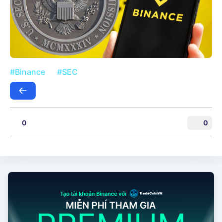
#Binance
#SEC
0
0