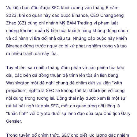
Vụ kiện ban đầu được SEC khởi xướng vào tháng 6 năm
2023, khi cơ quan này cáo buộc Binance, CEO Changpeng
Zhao (CZ) cùng chi nhánh Mỹ BAM Trading vi phạm luật
chứng khoán, quản lý tiền của khách hàng không đúng cách
và có hành vi lừa dối nhà đầu tư. Những cáo buộc này khiến
Binance đứng trước nguy cơ bị xử phạt nghiêm trọng và tạo
ra nhiều tranh cãi nảy lửa.
Tuy nhiên, sau nhiều tháng đàm phán và các phiên tòa kéo
dài, các bên đã đồng thuận đệ trình lên tòa án liên bang
Washington một đề nghị chung để chấm dứt vụ kiện "with
prejudice", nghĩa là SEC sẽ không thể tái khởi kiện với cùng
nội dung trong tương lai. Động thái này được xem là một sự
rút lui bất ngờ từ phía SEC, một cơ quan từng nổi tiếng là
"khắc tinh" với Crypto dưới sự lãnh đạo của cựu Chủ tịch Gary
Gensler.
Trong tuyên bố chính thức, SEC cho biết lực lượng đặc nhiệm