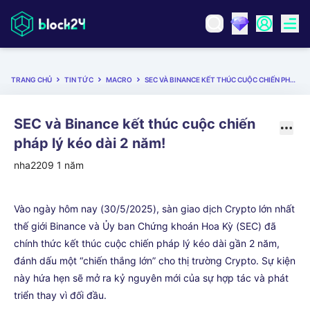
TRANG CHỦ
TIN TỨC
MACRO
SEC VÀ BINANCE KẾT THÚC CUỘC CHIẾN PHÁP LÝ KÉO DÀI 2 NĂM!
SEC và Binance kết thúc cuộc chiến
pháp lý kéo dài 2 năm!
nha2209
1 năm
Vào ngày hôm nay (30/5/2025), sàn giao dịch Crypto lớn nhất
thế giới Binance và Ủy ban Chứng khoán Hoa Kỳ (SEC) đã
chính thức kết thúc cuộc chiến pháp lý kéo dài gần 2 năm,
đánh dấu một “chiến thắng lớn” cho thị trường Crypto. Sự kiện
này hứa hẹn sẽ mở ra kỷ nguyên mới của sự hợp tác và phát
triển thay vì đối đầu.