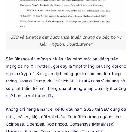
SEC và Binance đạt được thoả thuận chung để bác bỏ vụ
kiện - nguồn: CourtListener
Sàn Binance ăn mừng sự kiện này bằng một bài đăng trên
mạng xã hội X (Twitter), gọi đây là "một thắng lợi vang dội cho
ngành Crypto". Sàn giao dịch cũng gửi lời cảm ơn đến Tổng
thống Donald Trump và Chủ tịch SEC Paul Atkins vì đã ủng hộ
sự phát triển đổi mới thông qua phương pháp quản lý ít cưỡng
chế hơn so với trước đây.
Không chỉ riêng Binance, kể từ đầu năm 2025 thì SEC cũng đã
rút lại các vụ kiện đối với nhiều tên tuổi lớn trong ngành như
Coinbase, OpenSea, Robinhood, Consensys (MetaMask),
Uniswap, Kraken, Yuga Labs và nhiều công ty khác.