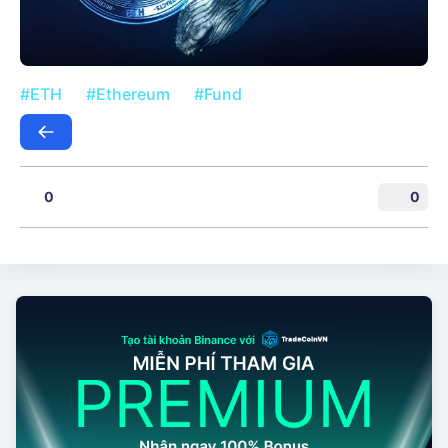
#ETH
#Ethereum
#Fund
0
0