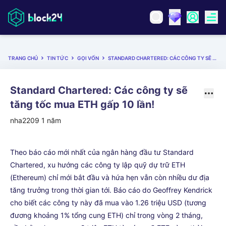
TRANG CHỦ
TIN TỨC
GỌI VỐN
STANDARD CHARTERED: CÁC CÔNG TY SẼ TĂNG TỐC MUA ETH GẤP 10 LẦN!
Standard Chartered: Các công ty sẽ
tăng tốc mua ETH gấp 10 lần!
nha2209
1 năm
Theo báo cáo mới nhất của ngân hàng đầu tư Standard
Chartered, xu hướng các công ty lập quỹ dự trữ ETH
(Ethereum) chỉ mới bắt đầu và hứa hẹn vẫn còn nhiều dư địa
tăng trưởng trong thời gian tới. Báo cáo do Geoffrey Kendrick
cho biết các công ty này đã mua vào 1.26 triệu USD (tương
đương khoảng 1% tổng cung ETH) chỉ trong vòng 2 tháng,