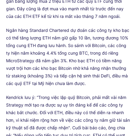
gần bằng lượng mua 2 triệu ETH từ các quỹ ETF cùng thời
gian. Đây cũng là đợt mua vào mạnh nhất từ trước đến nay
của các ETH ETF kể từ khi ra mắt vào tháng 7 năm ngoái.
Ngân hàng Standard Chartered dự đoán các công ty kho bạc
có thể tăng lượng ETH nắm giữ gấp 10 lần, tương đương 10%
tổng cung ETH đang lưu hành. So sánh với Bitcoin, các công
ty hiện nắm khoảng 4.4% tổng cung BTC, trong đó riêng
MicroStrategy đã nắm gần 3%. Kho bạc ETH có tiềm năng
vượt trội hơn các kho bạc Bitcoin nhờ khả năng nhận thưởng
từ staking (khoảng 3%) và tiếp cận hệ sinh thái DeFi, điều mà
các quỹ ETF tại Mỹ hiện chưa làm được.
Kendrick lưu ý: “Trong việc lập quỹ Bitcoin, phải mất vài năm
Strategy mới tạo ra được sự uy tín đáng kể để các công ty
khác bắt chước. Đối với ETH, điều này có thể diễn ra nhanh
hơn, vì khái niệm rộng hơn về việc các công ty nắm giữ tài sản
kỹ thuật số đã được chấp nhận". Cuối bài báo cáo, ông chia
sẻ: “Nếu dòng vốn tiếp tục duy trì tích cực, ETH có thể vượt