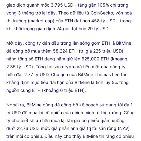
giao dịch quanh mốc 3.795 USD - tăng gần 105% chỉ trong
vòng 3 tháng trở lại đây. Theo dữ liệu từ CoinGecko, vốn hoá
thị trường (market cap) của ETH đạt hơn 458 tỷ USD - trong
khi khối lượng giao dịch 24 giờ đạt hơn 29 tỷ USD.
Mới đây, công ty dẫn đầu trong làn sóng gom ETH là BitMine
đã công bố mua thêm 58.224 ETH (trị giá 225 triệu USD),
nâng tổng số ETH đang nắm giữ lên 625,000 ETH (khoảng
2.35 tỷ USD). Tổng tài sản crypto và tiền mặt của công ty
hiện đạt 2.77 tỷ USD. Chủ tịch của BitMine Thomas Lee tái
khẳng định mục tiêu dài hạn của BitMine là tích lũy 5% tổng
nguồn cung ETH (khoảng 6 triệu ETH).
Ngoài ra, BitMine cũng đã công bố kế hoạch sử dụng tối đa 1
tỷ USD để mua lại cổ phiếu của chính mình từ thị trường. Công
ty cho biết sẽ ưu tiên mua lại khi giá cổ phiếu giảm xuống
dưới 22.76 USD, mức giá phản ánh giá trị tài sản ròng (NAV)
trên mỗi cổ phiếu. Điều này cho thấy BitMine tin rằng cổ phiếu