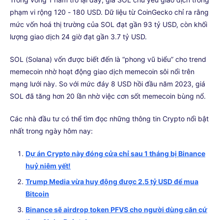
phạm vi rộng 120 - 180 USD. Dữ liệu từ CoinGecko chỉ ra rằng
mức vốn hoá thị trường của SOL đạt gần 93 tỷ USD, còn khối
lượng giao dịch 24 giờ đạt gần 3.7 tỷ USD.
SOL (Solana) vốn được biết đến là “phong vũ biểu” cho trend
memecoin nhờ hoạt động giao dịch memecoin sôi nổi trên
mạng lưới này. So với mức đáy 8 USD hồi đầu năm 2023, giá
SOL đã tăng hơn 20 lần nhờ việc cơn sốt memecoin bùng nổ.
Các nhà đầu tư có thể tìm đọc những thông tin Crypto nổi bật
nhất trong ngày hôm nay:
Dự án Crypto này đóng cửa chỉ sau 1 tháng bị Binance
huỷ niêm yết!
Trump Media vừa huy động được 2.5 tỷ USD để mua
Bitcoin
Binance sẽ airdrop token PFVS cho người dùng căn cứ