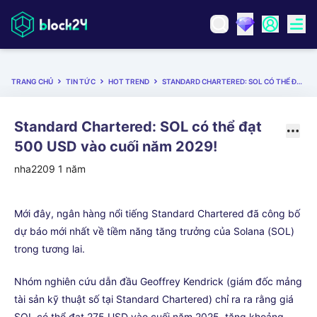
TRANG CHỦ
TIN TỨC
HOT TREND
STANDARD CHARTERED: SOL CÓ THỂ ĐẠT 500 USD VÀO CUỐI NĂM 2029!
Standard Chartered: SOL có thể đạt
500 USD vào cuối năm 2029!
nha2209
1 năm
Mới đây, ngân hàng nổi tiếng Standard Chartered đã công bố
dự báo mới nhất về tiềm năng tăng trưởng của Solana (SOL)
trong tương lai.
Nhóm nghiên cứu dẫn đầu Geoffrey Kendrick (giám đốc mảng
tài sản kỹ thuật số tại Standard Chartered) chỉ ra ra rằng giá
SOL có thể đạt 275 USD vào cuối năm 2025, tăng khoảng