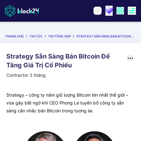
TRANG CHỦ
TIN TỨC
TIN TỔNG HỢP
STRATEGY SẴN SÀNG BÁN BITCOIN ĐỂ TĂNG GIÁ TRỊ CỔ PHIẾU
Strategy Sẵn Sàng Bán Bitcoin Để
Tăng Giá Trị Cổ Phiếu
Contractor
3 tháng
Strategy – công ty nắm giữ lượng Bitcoin lớn nhất thế giới –
vừa gây bất ngờ khi CEO Phong Le tuyên bố công ty sẵn
sàng cân nhắc bán Bitcoin trong tương lai.