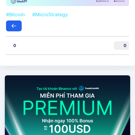
#Bitcoin
#MicroStrategy
0
0