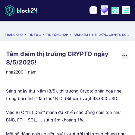
TRANG CHỦ
TIN TỨC
TIN TỔNG HỢP
TÂM ĐIỂM THỊ TRƯỜNG CRYPTO NGÀY 8/5/2025!
Tâm điểm thị trường CRYPTO ngày
8/5/2025!
nha2209
1 năm
Sáng ngày thứ Năm (8/5), thị trường Crypto phân hoá nhẹ
trong bối cảnh “đầu tàu” BTC (Bitcoin) vượt 98.000 USD.
Việc BTC “hút Dom” mạnh đã khiến các đồng coin top như
BNB, ETH, SOL, … sụt giảm khoảng 1%.
Một số đồng coin có hiệu suất vượt trội thị trường chung như