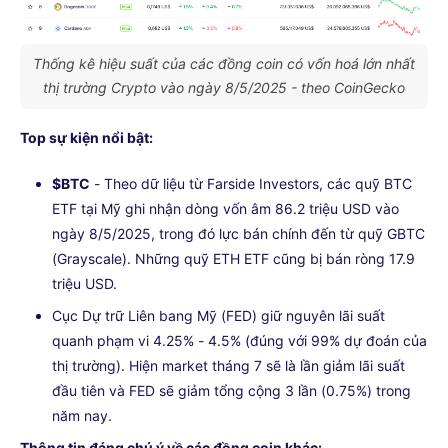
Thống kê hiệu suất của các đồng coin có vốn hoá lớn nhất
thị trường Crypto vào ngày 8/5/2025 - theo CoinGecko
Top sự kiện nổi bật:
$BTC
- Theo dữ liệu từ Farside Investors, các quỹ BTC
ETF tại Mỹ ghi nhận dòng vốn âm 86.2 triệu USD vào
ngày 8/5/2025, trong đó lực bán chính đến từ quỹ GBTC
(Grayscale). Những quỹ ETH ETF cũng bị bán ròng 17.9
triệu USD.
Cục Dự trữ Liên bang Mỹ (FED) giữ nguyên lãi suất
quanh phạm vi 4.25% - 4.5% (đúng với 99% dự đoán của
thị trường). Hiện market tháng 7 sẽ là lần giảm lãi suất
đầu tiên và FED sẽ giảm tổng cộng 3 lần (0.75%) trong
năm nay.
Thông tin đáng chú ý về các đồng coin khác:
.