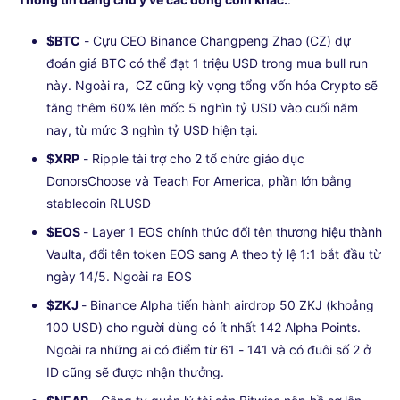
$BTC
- Cựu CEO Binance Changpeng Zhao (CZ) dự
đoán giá BTC có thể đạt 1 triệu USD trong mua bull run
này. Ngoài ra, CZ cũng kỳ vọng tổng vốn hóa Crypto sẽ
tăng thêm 60% lên mốc 5 nghìn tỷ USD vào cuối năm
nay, từ mức 3 nghìn tỷ USD hiện tại.
$XRP
- Ripple tài trợ cho 2 tổ chức giáo dục
DonorsChoose và Teach For America, phần lớn bằng
stablecoin RLUSD
$EOS
- Layer 1 EOS chính thức đổi tên thương hiệu thành
Vaulta, đổi tên token EOS sang A theo tỷ lệ 1:1 bắt đầu từ
ngày 14/5. Ngoài ra EOS
$ZKJ
- Binance Alpha tiến hành airdrop 50 ZKJ (khoảng
100 USD) cho người dùng có ít nhất 142 Alpha Points.
Ngoài ra những ai có điểm từ 61 - 141 và có đuôi số 2 ở
ID cũng sẽ được nhận thưởng.