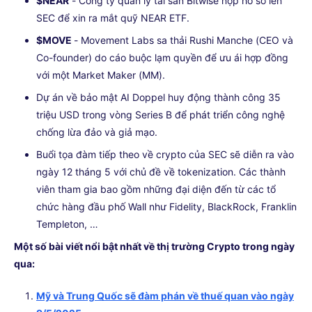
$NEAR
- Công ty quản lý tài sản Bitwise nộp hồ sơ lên
SEC để xin ra mắt quỹ NEAR ETF.
$MOVE
- Movement Labs sa thải Rushi Manche (CEO và
Co-founder) do cáo buộc lạm quyền để ưu ái hợp đồng
với một Market Maker (MM).
Dự án về bảo mật AI Doppel huy động thành công 35
triệu USD trong vòng Series B để phát triển công nghệ
chống lừa đảo và giả mạo.
Buổi tọa đàm tiếp theo về crypto của SEC sẽ diễn ra vào
ngày 12 tháng 5 với chủ đề về tokenization. Các thành
viên tham gia bao gồm những đại diện đến từ các tổ
chức hàng đầu phố Wall như Fidelity, BlackRock, Franklin
Templeton, …
Một số bài viết nổi bật nhất về thị trường Crypto trong ngày
qua:
Mỹ và Trung Quốc sẽ đàm phán về thuế quan vào ngày