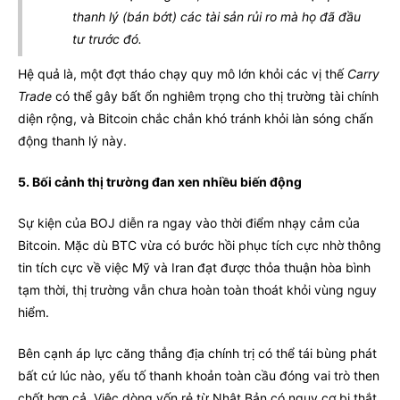
thanh lý (bán bớt) các tài sản rủi ro mà họ đã đầu
tư trước đó.
Hệ quả là, một đợt tháo chạy quy mô lớn khỏi các vị thế
Carry
Trade
có thể gây bất ổn nghiêm trọng cho thị trường tài chính
diện rộng, và Bitcoin chắc chắn khó tránh khỏi làn sóng chấn
động thanh lý này.
5. Bối cảnh thị trường đan xen nhiều biến động
Sự kiện của BOJ diễn ra ngay vào thời điểm nhạy cảm của
Bitcoin. Mặc dù BTC vừa có bước hồi phục tích cực nhờ thông
tin tích cực về việc Mỹ và Iran đạt được thỏa thuận hòa bình
tạm thời, thị trường vẫn chưa hoàn toàn thoát khỏi vùng nguy
hiểm.
Bên cạnh áp lực căng thẳng địa chính trị có thể tái bùng phát
bất cứ lúc nào, yếu tố thanh khoản toàn cầu đóng vai trò then
chốt hơn cả. Việc dòng vốn rẻ từ Nhật Bản có nguy cơ bị thắt