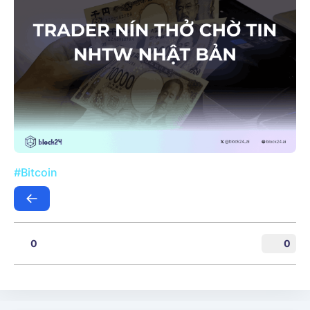
#Bitcoin
0
0