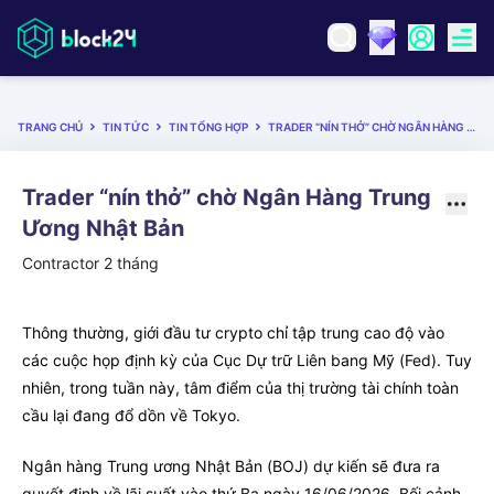
TRANG CHỦ
TIN TỨC
TIN TỔNG HỢP
TRADER “NÍN THỞ” CHỜ NGÂN HÀNG TRUNG ƯƠNG NHẬT BẢN
Trader “nín thở” chờ Ngân Hàng Trung
Ương Nhật Bản
Contractor
2 tháng
Thông thường, giới đầu tư crypto chỉ tập trung cao độ vào
các cuộc họp định kỳ của Cục Dự trữ Liên bang Mỹ (Fed). Tuy
nhiên, trong tuần này, tâm điểm của thị trường tài chính toàn
cầu lại đang đổ dồn về Tokyo.
Ngân hàng Trung ương Nhật Bản (BOJ) dự kiến sẽ đưa ra
quyết định về lãi suất vào thứ Ba ngày 16/06/2026. Bối cảnh