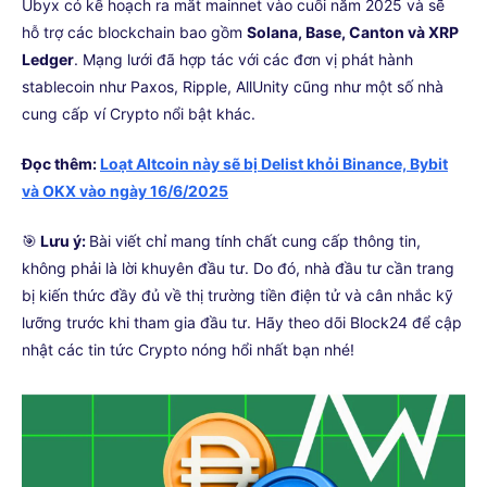
Ubyx có kế hoạch ra mắt mainnet vào cuối năm 2025 và sẽ
hỗ trợ các blockchain bao gồm
Solana, Base, Canton và XRP
Ledger
. Mạng lưới đã hợp tác với các đơn vị phát hành
stablecoin như Paxos, Ripple, AllUnity cũng như một số nhà
cung cấp ví Crypto nổi bật khác.
Đọc thêm:
Loạt Altcoin này sẽ bị Delist khỏi Binance, Bybit
và OKX vào ngày 16/6/2025
🎯
Lưu ý:
Bài viết chỉ mang tính chất cung cấp thông tin,
không phải là lời khuyên đầu tư. Do đó, nhà đầu tư cần trang
bị kiến thức đầy đủ về thị trường tiền điện tử và cân nhắc kỹ
lưỡng trước khi tham gia đầu tư. Hãy theo dõi Block24 để cập
nhật các tin tức Crypto nóng hổi nhất bạn nhé!