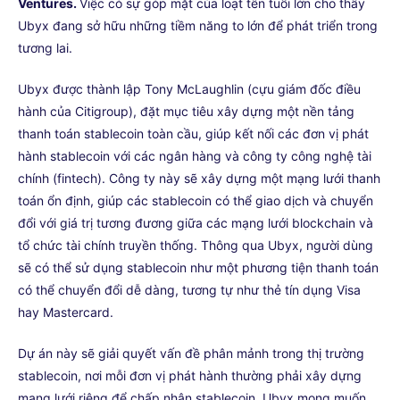
Ventures.
Việc có sự góp mặt của loạt tên tuổi lớn cho thấy
Ubyx đang sở hữu những tiềm năng to lớn để phát triển trong
tương lai.
Ubyx được thành lập Tony McLaughlin (cựu giám đốc điều
hành của Citigroup), đặt mục tiêu xây dựng một nền tảng
thanh toán stablecoin toàn cầu, giúp kết nối các đơn vị phát
hành stablecoin với các ngân hàng và công ty công nghệ tài
chính (fintech). Công ty này sẽ xây dựng một mạng lưới thanh
toán ổn định, giúp các stablecoin có thể giao dịch và chuyển
đổi với giá trị tương đương giữa các mạng lưới blockchain và
tổ chức tài chính truyền thống. Thông qua Ubyx, người dùng
sẽ có thể sử dụng stablecoin như một phương tiện thanh toán
có thể chuyển đổi dễ dàng, tương tự như thẻ tín dụng Visa
hay Mastercard.
Dự án này sẽ giải quyết vấn đề phân mảnh trong thị trường
stablecoin, nơi mỗi đơn vị phát hành thường phải xây dựng
mạng lưới riêng để chấp nhận stablecoin. Ubyx mong muốn