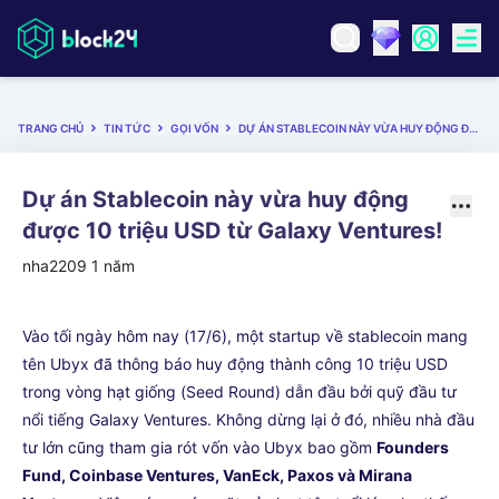
TRANG CHỦ
TIN TỨC
GỌI VỐN
DỰ ÁN STABLECOIN NÀY VỪA HUY ĐỘNG ĐƯỢC 10 TRIỆU USD TỪ GALAXY VENTURES!
Dự án Stablecoin này vừa huy động
được 10 triệu USD từ Galaxy Ventures!
nha2209
1 năm
Vào tối ngày hôm nay (17/6), một startup về stablecoin mang
tên Ubyx đã thông báo huy động thành công 10 triệu USD
trong vòng hạt giống (Seed Round) dẫn đầu bởi quỹ đầu tư
nổi tiếng Galaxy Ventures. Không dừng lại ở đó, nhiều nhà đầu
tư lớn cũng tham gia rót vốn vào Ubyx bao gồm
Founders
Fund, Coinbase Ventures, VanEck, Paxos và Mirana