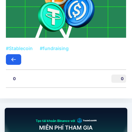
#Stablecoin
#fundraising
0
0