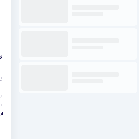
cả
ng
c
u
ạt