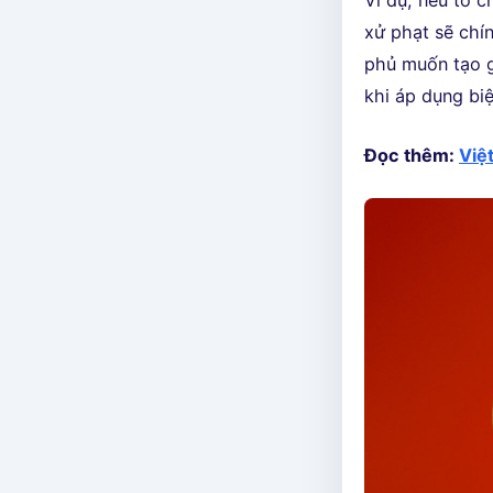
Ví dụ, nếu tổ 
xử phạt sẽ chí
phủ muốn tạo g
khi áp dụng bi
Đọc thêm:
Việ