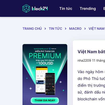
Tin tức
Trending
TRANG CHỦ
TIN TỨC
MACRO
VIỆT NAM
Việt Nam bắt
nha2209
11 thán
Vào ngày hôm 
do Phó Thủ tướ
điểm thị trườn
sử, đánh dấu n
blockchain vốn