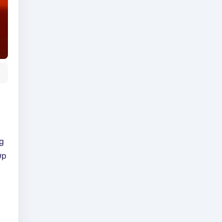
ng
ợp