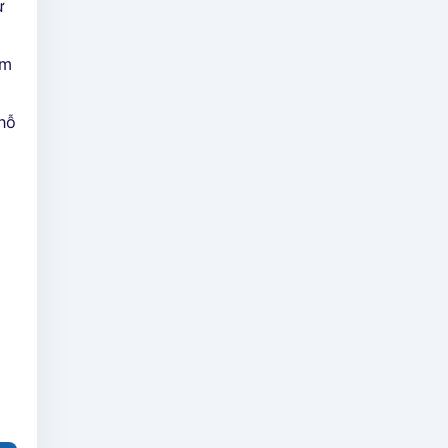
ự
am
,
nỗ
i