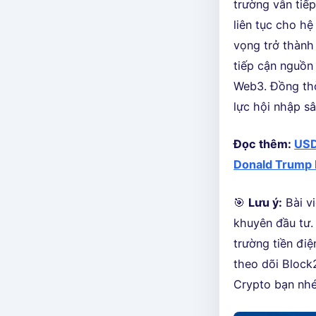
trường vẫn tiế
liên tục cho hệ
vọng trở thành
tiếp cận nguồn
Web3. Đồng thờ
lực hội nhập sâ
Đọc thêm:
USD
Donald Trump 
🎯
Lưu ý:
Bài vi
khuyên đầu tư. 
trường tiền điệ
theo dõi Block2
Crypto bạn nhé