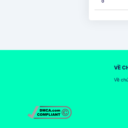
0
VỀ C
Về chú